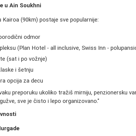
re u Ain Soukhni
u Kairoa (90km) postaje sve popularnije:
 porodični odmor
leksu (Plan Hotel - all inclusive, Swiss Inn - polupansi
ete (sat i po vožnje)
zlaske i šetnju
obra opcija za decu
svaku preporuku ukoliko tražiš mirniju, penzionersku va
užve, sve je čisto i lepo organizovano."
ivnosti
 Hurgade