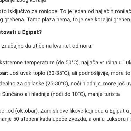
to isključivo za ronioce. To je jedan od najjačih ronila
g grebena. Tamo plaza nema, to je sve koraljni greben.
utovati u Egipat?
značajno da utiče na kvalitet odmora:
kstremne temperature (do 50°C), najjača vrućina u Luk
bar:
Još uvek toplo (30-35°C), ali podnošljivije, more to
dealno za obilaske (25-30°C), noći hladnije, more još 
:
Sunčano ali hladnije (noći do 10°C), manje turista
 period (oktobar). Zamisli ove likove koji odu u Egipat u 
nje 50 stepeni kada upeče zvezda, a oni u Luksoru ili