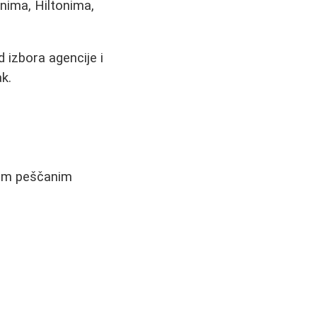
nima, Hiltonima,
 izbora agencije i
k.
epim peščanim