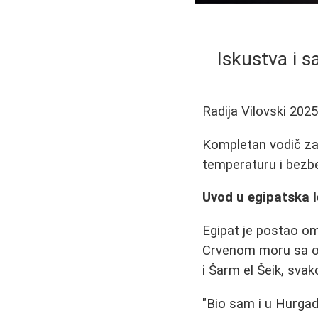
Iskustva i s
Radija Vilovski
2025
Kompletan vodič za 
temperaturu i bezbe
Uvod u egipatska l
Egipat je postao om
Crvenom moru sa ob
i Šarm el Šeik, sva
"Bio sam i u Hurgad