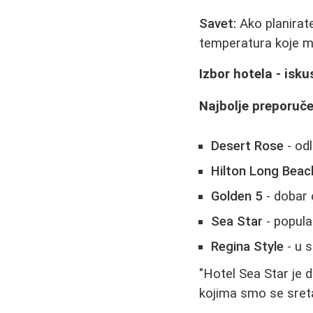
Savet:
Ako planirat
temperatura koje mo
Izbor hotela - isk
Najbolje preporuče
Desert Rose
- od
Hilton Long Beac
Golden 5
- dobar 
Sea Star
- popula
Regina Style
- u 
"Hotel Sea Star je 
kojima smo se sretali