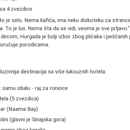
 sa 4 zvezdice
 to je selo. Nema kafića, ima neku diskoteku za stranc
. To je lux. Nema šta da se vidi, veoma je sve prljavo."
decom, Hurgada je bolji izbor zbog plićaka i peščanih 
oručuje porodicama.
luzivnija destinacija sa više luksuznih hotela:
z samu obalu - raj za ronioce
tela (5 zvezdica)
tar (Naama Bay)
lini (glavni je Sinajska gora)
kupanje zbog koralja