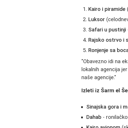
Kairo i piramide
(
Luksor
(celodnev
Safari u pustinji
Rajsko ostrvo i 
Ronjenje sa bo
"Obavezno idi na ek
lokalnih agencija jer
naše agencije."
Izleti iz Šarm el Š
Sinajska gora i m
Dahab
- ronilačk
Kairo avionom
(s