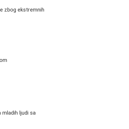
ece zbog ekstremnih
nom
 mladih ljudi sa