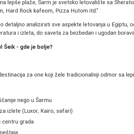
a lepše plaže, Šarm je svetsko letovalište sa Sherato
, Hard Rock kafeom, Pizza Hutom itd."
detaljno analizirati sve aspekte letovanja u Egiptu, od
ratura i izleta, do saveta za bezbedan i ugodan borava
 Šeik - gde je bolje?
destinacija za one koji žele tradicionalniji odmor sa l
eščanije nego u Šarmu
a izlete (Luxor, Kairo, safari)
 u centru grada
smeštaja