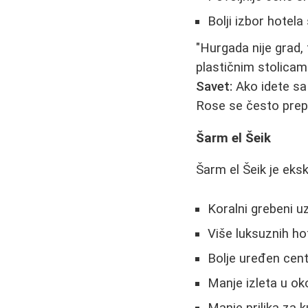
Bolji izbor hotela
"Hurgada nije grad,
plastičnim stolicama
Savet:
Ako idete sa 
Rose se često prep
Šarm el Šeik
Šarm el Šeik je eksk
Koralni grebeni u
Više luksuznih ho
Bolje uređen cen
Manje izleta u oko
Manje prilika za 