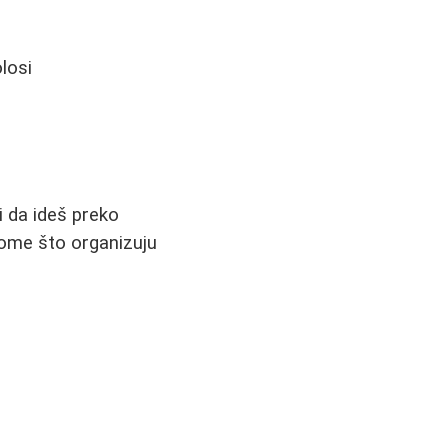
losi
i da ideš preko
 onome što organizuju