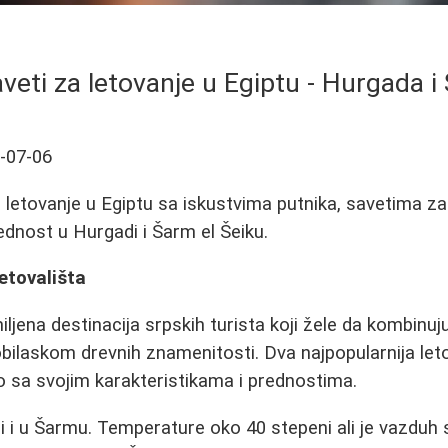
aveti za letovanje u Egiptu - Hurgada i
-07-06
letovanje u Egiptu sa iskustvima putnika, savetima za h
dnost u Hurgadi i Šarm el Šeiku.
etovališta
iljena destinacija srpskih turista koji žele da kombinu
ilaskom drevnih znamenitosti. Dva najpopularnija let
ko sa svojim karakteristikama i prednostima.
i i u Šarmu. Temperature oko 40 stepeni ali je vazduh s