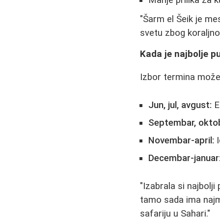
"Šarm el Šeik je mes
svetu zbog koraljno
Kada je najbolje p
Izbor termina može 
Jun, jul, avgust:
E
Septembar, okto
Novembar-april:
I
Decembar-januar
"Izabrala si najbolji
tamo sada ima najma
safariju u Sahari."