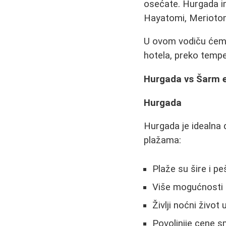
osećate. Hurgada im
Hayatomi, Meriotom
U ovom vodiču ćemo 
hotela, preko tempe
Hurgada vs Šarm el
Hurgada
Hurgada je idealna 
plažama:
Plaže su šire i p
Više mogućnosti z
Življi noćni život
Povoljnije cene 