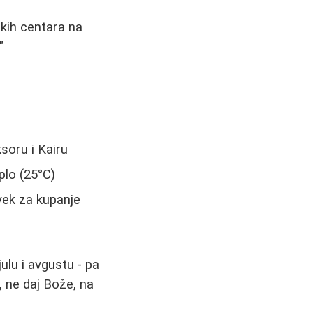
čkih centara na
"
soru i Kairu
plo (25°C)
uvek za kupanje
julu i avgustu - pa
, ne daj Bože, na