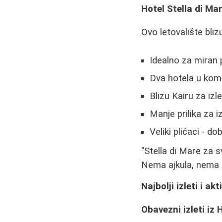
Hotel Stella di Ma
Ovo letovalište bliz
Idealno za miran
Dva hotela u komp
Blizu Kairu za izl
Manje prilika za i
Veliki plićaci - d
"Stella di Mare za 
Nema ajkula, nema g
Najbolji izleti i akt
Obavezni izleti iz