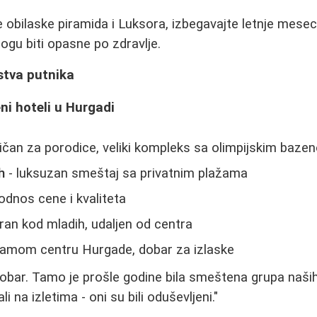
e obilaske piramida i Luksora, izbegavajte letnje mes
gu biti opasne po zdravlje.
ustva putnika
ni hoteli u Hurgadi
ličan za porodice, veliki kompleks sa olimpijskim baze
h
- luksuzan smeštaj sa privatnim plažama
odnos cene i kvaliteta
ran kod mladih, udaljen od centra
samom centru Hurgade, dobar za izlaske
dobar. Tamo je prošle godine bila smeštena grupa naših
 na izletima - oni su bili oduševljeni."