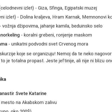
celodnevni izlet) - Giza, Sfinga, Egipatski muzej
ni izlet) - Dolina kraljeva, Hram Karnak, Memnonovi ko
- vožnja džipovima, jahanje kamila, beduinsko selo
snorkeling
- koralni grebeni, ronjenje maskom
cama
- unikatni podvodni svet Crvenog mora
skurzije koje se organizuju! Nemoj da te neko nagovor
 to je totalna propast. Jeste jeftinije, ali nije ni blizu
eika
anastir Svete Katarine
o mesto na Akabskom zalivu
kupo, oko 200$)