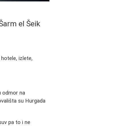
 Šarm el Šeik
otele, izlete,
ju odmor na
ovališta su Hurgada
uv pa to i ne