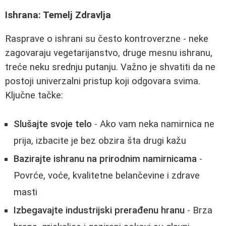
Ishrana: Temelj Zdravlja
Rasprave o ishrani su često kontroverzne - neke
zagovaraju vegetarijanstvo, druge mesnu ishranu,
treće neku srednju putanju. Važno je shvatiti da ne
postoji univerzalni pristup koji odgovara svima.
Ključne tačke:
Slušajte svoje telo
- Ako vam neka namirnica ne
prija, izbacite je bez obzira šta drugi kažu
Bazirajte ishranu na prirodnim namirnicama
-
Povrće, voće, kvalitetne belančevine i zdrave
masti
Izbegavajte industrijski prerađenu hranu
- Brza