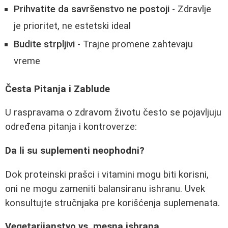
Prihvatite da savršenstvo ne postoji
- Zdravlje
je prioritet, ne estetski ideal
Budite strpljivi
- Trajne promene zahtevaju
vreme
Česta Pitanja i Zablude
U raspravama o zdravom životu često se pojavljuju
određena pitanja i kontroverze:
Da li su suplementi neophodni?
Dok proteinski prašci i vitamini mogu biti korisni,
oni ne mogu zameniti balansiranu ishranu. Uvek
konsultujte stručnjaka pre korišćenja suplemenata.
Vegetarijanstvo vs. mesna ishrana