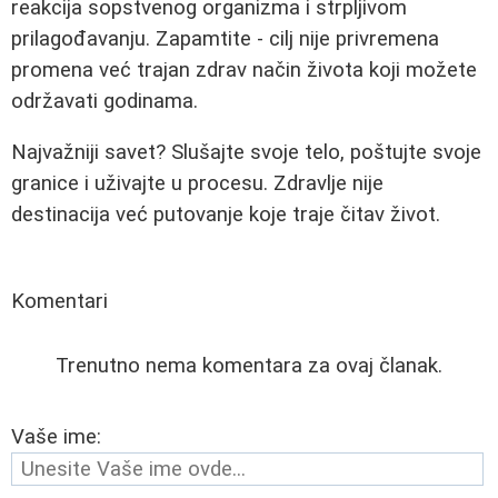
reakcija sopstvenog organizma i strpljivom
prilagođavanju. Zapamtite - cilj nije privremena
promena već trajan zdrav način života koji možete
održavati godinama.
Najvažniji savet? Slušajte svoje telo, poštujte svoje
granice i uživajte u procesu. Zdravlje nije
destinacija već putovanje koje traje čitav život.
Komentari
Trenutno nema komentara za ovaj članak.
Vaše ime: