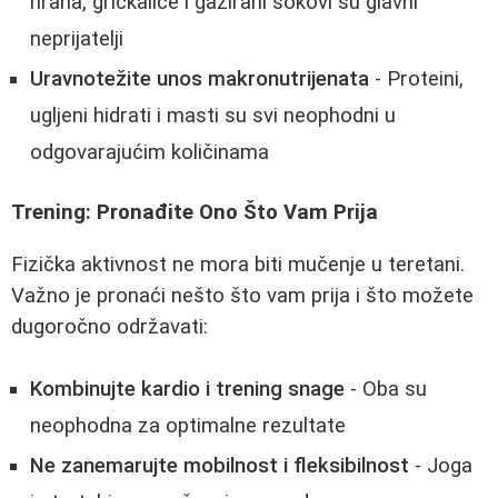
hrana, grickalice i gazirani sokovi su glavni
neprijatelji
Uravnotežite unos makronutrijenata
- Proteini,
ugljeni hidrati i masti su svi neophodni u
odgovarajućim količinama
Trening: Pronađite Ono Što Vam Prija
Fizička aktivnost ne mora biti mučenje u teretani.
Važno je pronaći nešto što vam prija i što možete
dugoročno održavati:
Kombinujte kardio i trening snage
- Oba su
neophodna za optimalne rezultate
Ne zanemarujte mobilnost i fleksibilnost
- Joga