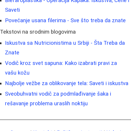
Blefaroplastika - Operacija Kapaka: Iskustva, Cene i
Saveti
Povećanje usana filerima - Sve što treba da znate
Tekstovi na srodnim blogovima
Iskustva sa Nutricionistima u Srbiji - Šta Treba da
Znate
Vodič kroz svet sapuna: Kako izabrati pravi za
vašu kožu
Najbolje vežbe za oblikovanje tela: Saveti i iskustva
Sveobuhvatni vodič za podmlađivanje šaka i
rešavanje problema uraslih noktiju