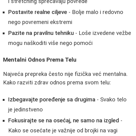
i stretching sprečavaju povrede
Postavite realne ciljeve
- Bolje malo i redovno
nego povremeni ekstremi
Pazite na pravilnu tehniku
- Loše izvedene vežbe
mogu naškoditi više nego pomoći
Mentalni Odnos Prema Telu
Najveća prepreka često nije fizička već mentalna.
Kako razviti zdrav odnos prema svom telu:
Izbegavajte poređenje sa drugima
- Svako telo
je jedinstveno
Fokusirajte se na osećaj, ne samo na izgled
-
Kako se osećate je važnije od brojki na vagi