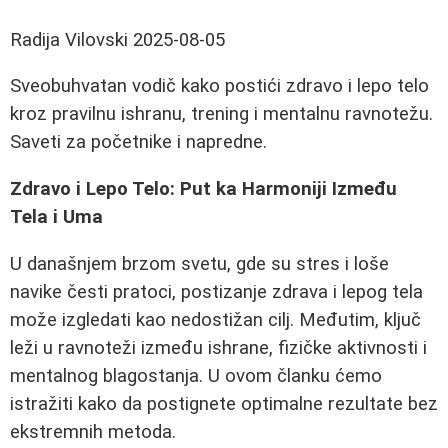
Radija Vilovski
2025-08-05
Sveobuhvatan vodič kako postići zdravo i lepo telo
kroz pravilnu ishranu, trening i mentalnu ravnotežu.
Saveti za početnike i napredne.
Zdravo i Lepo Telo: Put ka Harmoniji Između
Tela i Uma
U današnjem brzom svetu, gde su stres i loše
navike česti pratoci, postizanje zdrava i lepog tela
može izgledati kao nedostižan cilj. Međutim, ključ
leži u ravnoteži između ishrane, fizičke aktivnosti i
mentalnog blagostanja. U ovom članku ćemo
istražiti kako da postignete optimalne rezultate bez
ekstremnih metoda.