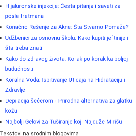
Hijaluronske injekcije: Česta pitanja i saveti za
posle tretmana
Konačno Rešenje za Akne: Šta Stvarno Pomaže?
Udžbenici za osnovnu školu: Kako kupiti jeftinije i
šta treba znati
Kako do zdravog života: Korak po korak ka boljoj
budućnosti
Koralna Voda: Ispitivanje Uticaja na Hidrataciju i
Zdravlje
Depilacija šećerom - Prirodna alternativa za glatku
kožu
Najbolji Gelovi za Tuširanje koji Najduže Mirišu
Tekstovi na srodnim blogovima