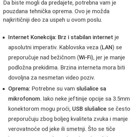
Da biste mogli da predajete, potrebna vam je
pouzdana tehnička oprema. Ovo je možda
najkritičniji deo za uspeh u ovom poslu.
Internet Konekcija:
Brz i stabilan internet
je
apsolutni imperativ. Kablovska veza (
LAN
) se
preporučuje nad bežičnom (
Wi-Fi
), jer je manje
podložna prekidima. Brzina interneta mora biti
dovoljna za nesmetan video poziv.
Oprema:
Potrebne su vam
slušalice sa
mikrofonom
. Iako neke jeftinije opcije sa 3.5mm
konektorom mogu proći,
USB slušalice
se često
preporučuju zbog boljeg kvaliteta zvuka i manje
verovatnoće od jeke ili smetnji. Što se tiče