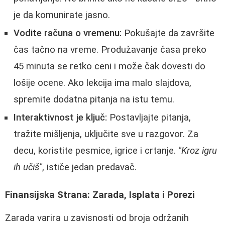
je da komunirate jasno.
Vodite računa o vremenu:
Pokušajte da završite
čas tačno na vreme. Produžavanje časa preko
45 minuta se retko ceni i može čak dovesti do
lošije ocene. Ako lekcija ima malo slajdova,
spremite dodatna pitanja na istu temu.
Interaktivnost je ključ:
Postavljajte pitanja,
tražite mišljenja, uključite sve u razgovor. Za
decu, koristite pesmice, igrice i crtanje.
"Kroz igru
ih učiš"
, ističe jedan predavač.
Finansijska Strana: Zarada, Isplata i Porezi
Zarada varira u zavisnosti od broja održanih