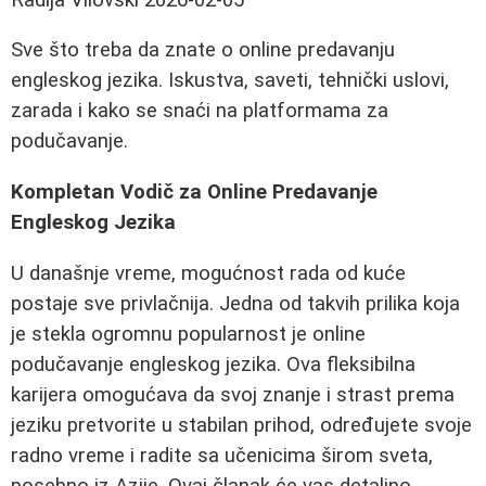
Sve što treba da znate o online predavanju
engleskog jezika. Iskustva, saveti, tehnički uslovi,
zarada i kako se snaći na platformama za
podučavanje.
Kompletan Vodič za Online Predavanje
Engleskog Jezika
U današnje vreme, mogućnost rada od kuće
postaje sve privlačnija. Jedna od takvih prilika koja
je stekla ogromnu popularnost je online
podučavanje engleskog jezika. Ova fleksibilna
karijera omogućava da svoj znanje i strast prema
jeziku pretvorite u stabilan prihod, određujete svoje
radno vreme i radite sa učenicima širom sveta,
posebno iz Azije. Ovaj članak će vas detaljno