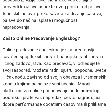
provesti kroz sve aspekte ovog posla - od prijave i
tehničkih uslova, preko saveta za držanje časova,
pa sve do načina isplate i mogućnosti
napredovanja.
Zašto Online Predavanje Engleskog?
Online predavanje engleskog jezika predstavlja
savršen spoj fleksibilnosti, finansijske stabilnosti i
ličnog zadovoljstva. Kao predavač, vi određujete
svoj raspored. Možete raditi ujutru, popodne, uveče
ili čak noću, zavisno od svojih obaveza i vremenskih
zona u kojima se nalaze vaši učenici. Mnogi
platforme za online podučavanje nude
non-stop
podršku
i prate vaš napredak, često nagrađujući
dobre performanse dodatnim časovima ili prilikama