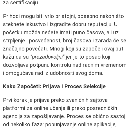
za sertifikaciju.
Prihodi mogu biti vrlo pristojni, posebno nakon što
steknete iskustvo i izgradite dobru reputaciju. U
početku možda nećete imati puno časova, ali uz
strpljenje i posvećenost, broj časova i zarada će se
značajno povećati. Mnogi koji su započeli ovaj put
kažu da su
"prezadovoljni"
jer je to posao koji
dozvoljava potpunu kontrolu nad radnim vremenom
i omogućava rad iz udobnosti svog doma.
Kako Započeti: Prijava i Proces Selekcije
Prvi korak je prijava preko zvaničnih sajtova
platformi za online učenje ili preko posredničkih
agencija za zapošljavanje. Proces se obično sastoji
od nekoliko faza: popunjavanje online aplikacije,