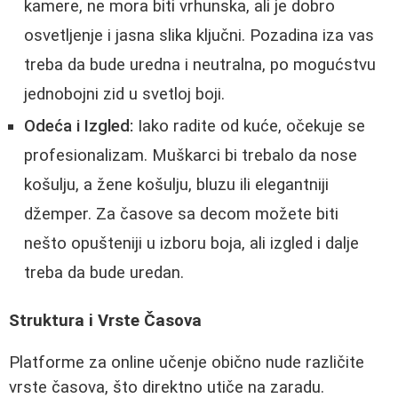
kamere, ne mora biti vrhunska, ali je dobro
osvetljenje i jasna slika ključni. Pozadina iza vas
treba da bude uredna i neutralna, po mogućstvu
jednobojni zid u svetloj boji.
Odeća i Izgled:
Iako radite od kuće, očekuje se
profesionalizam. Muškarci bi trebalo da nose
košulju, a žene košulju, bluzu ili elegantniji
džemper. Za časove sa decom možete biti
nešto opušteniji u izboru boja, ali izgled i dalje
treba da bude uredan.
Struktura i Vrste Časova
Platforme za online učenje obično nude različite
vrste časova, što direktno utiče na zaradu.