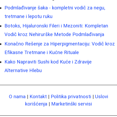
Podmlađivanje šaka - kompletni vodič za negu,
tretmane i lepotu ruku
Botoks, Hijaluronski Fileri i Mezoniti: Kompletan
Vodič kroz Nehirurške Metode Podmlađivanja
Konačno Rešenje za Hiperpigmentaciju: Vodič kroz
Efikasne Tretmane i Kućne Rituale
Kako Napraviti Sushi kod Kuće i Zdravije
Alternative Hlebu
O nama
|
Kontakt
|
Politika privatnosti
|
Uslovi
korišćenja
|
Marketinški servisi