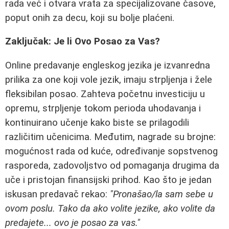
rada već i otvara vrata za specijalizovane časove,
poput onih za decu, koji su bolje plaćeni.
Zaključak: Je li Ovo Posao za Vas?
Online predavanje engleskog jezika je izvanredna
prilika za one koji vole jezik, imaju strpljenja i žele
fleksibilan posao. Zahteva početnu investiciju u
opremu, strpljenje tokom perioda uhodavanja i
kontinuirano učenje kako biste se prilagodili
različitim učenicima. Međutim, nagrade su brojne:
mogućnost rada od kuće, određivanje sopstvenog
rasporeda, zadovoljstvo od pomaganja drugima da
uče i pristojan finansijski prihod. Kao što je jedan
iskusan predavač rekao:
"Pronašao/la sam sebe u
ovom poslu. Tako da ako volite jezike, ako volite da
predajete... ovo je posao za vas."