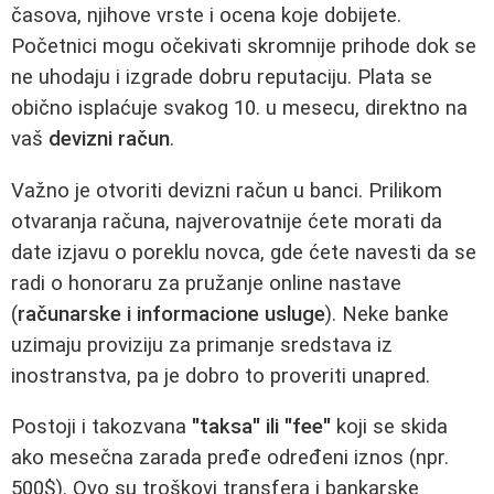
časova, njihove vrste i ocena koje dobijete.
Početnici mogu očekivati skromnije prihode dok se
ne uhodaju i izgrade dobru reputaciju. Plata se
obično isplaćuje svakog 10. u mesecu, direktno na
vaš
devizni račun
.
Važno je otvoriti devizni račun u banci. Prilikom
otvaranja računa, najverovatnije ćete morati da
date izjavu o poreklu novca, gde ćete navesti da se
radi o honoraru za pružanje online nastave
(
računarske i informacione usluge
). Neke banke
uzimaju proviziju za primanje sredstava iz
inostranstva, pa je dobro to proveriti unapred.
Postoji i takozvana
"taksa" ili "fee"
koji se skida
ako mesečna zarada pređe određeni iznos (npr.
500$). Ovo su troškovi transfera i bankarske