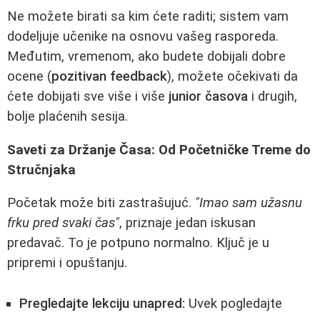
Ne možete birati sa kim ćete raditi; sistem vam
dodeljuje učenike na osnovu vašeg rasporeda.
Međutim, vremenom, ako budete dobijali dobre
ocene (
pozitivan feedback
), možete očekivati da
ćete dobijati sve više i više
junior časova
i drugih,
bolje plaćenih sesija.
Saveti za Držanje Časa: Od Početničke Treme do
Stručnjaka
Početak može biti zastrašujuć.
"Imao sam užasnu
frku pred svaki čas"
, priznaje jedan iskusan
predavač. To je potpuno normalno. Ključ je u
pripremi i opuštanju.
Pregledajte lekciju unapred:
Uvek pogledajte