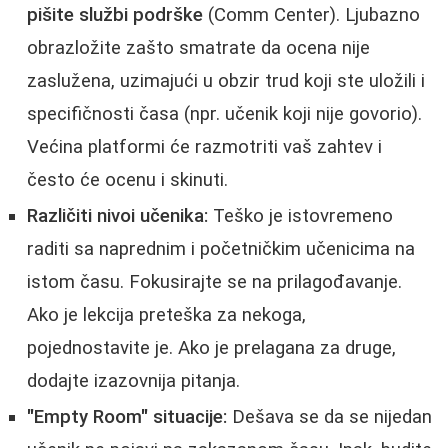
pišite službi podrške
(Comm Center). Ljubazno
obrazložite zašto smatrate da ocena nije
zaslužena, uzimajući u obzir trud koji ste uložili i
specifičnosti časa (npr. učenik koji nije govorio).
Većina platformi će razmotriti vaš zahtev i
često će ocenu i skinuti.
Različiti nivoi učenika:
Teško je istovremeno
raditi sa naprednim i početničkim učenicima na
istom času. Fokusirajte se na prilagođavanje.
Ako je lekcija preteška za nekoga,
pojednostavite je. Ako je prelagana za druge,
dodajte izazovnija pitanja.
"Empty Room" situacije:
Dešava se da se nijedan