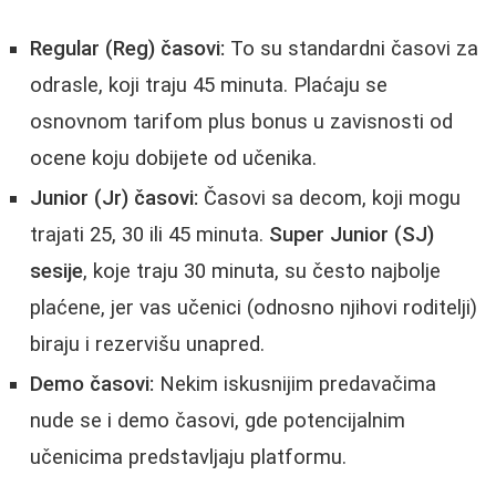
Regular (Reg) časovi:
To su standardni časovi za
odrasle, koji traju 45 minuta. Plaćaju se
osnovnom tarifom plus bonus u zavisnosti od
ocene koju dobijete od učenika.
Junior (Jr) časovi:
Časovi sa decom, koji mogu
trajati 25, 30 ili 45 minuta.
Super Junior (SJ)
sesije
, koje traju 30 minuta, su često najbolje
plaćene, jer vas učenici (odnosno njihovi roditelji)
biraju i rezervišu unapred.
Demo časovi:
Nekim iskusnijim predavačima
nude se i demo časovi, gde potencijalnim
učenicima predstavljaju platformu.