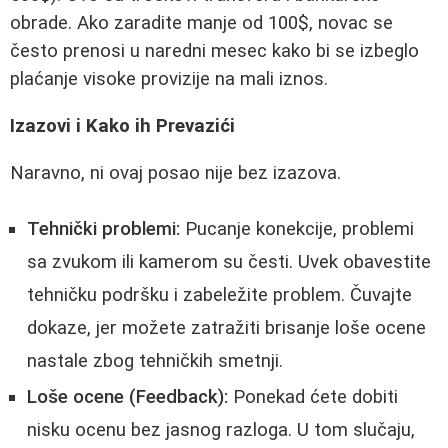
obrade. Ako zaradite manje od 100$, novac se
često prenosi u naredni mesec kako bi se izbeglo
plaćanje visoke provizije na mali iznos.
Izazovi i Kako ih Prevazići
Naravno, ni ovaj posao nije bez izazova.
Tehnički problemi:
Pucanje konekcije, problemi
sa zvukom ili kamerom su česti. Uvek obavestite
tehničku podršku i zabeležite problem. Čuvajte
dokaze, jer možete zatražiti brisanje loše ocene
nastale zbog tehničkih smetnji.
Loše ocene (Feedback):
Ponekad ćete dobiti
nisku ocenu bez jasnog razloga. U tom slučaju,