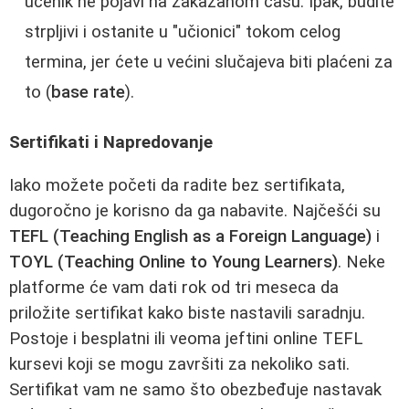
učenik ne pojavi na zakazanom času. Ipak, budite
strpljivi i ostanite u "učionici" tokom celog
termina, jer ćete u većini slučajeva biti plaćeni za
to (
base rate
).
Sertifikati i Napredovanje
Iako možete početi da radite bez sertifikata,
dugoročno je korisno da ga nabavite. Najčešći su
TEFL (Teaching English as a Foreign Language)
i
TOYL (Teaching Online to Young Learners)
. Neke
platforme će vam dati rok od tri meseca da
priložite sertifikat kako biste nastavili saradnju.
Postoje i besplatni ili veoma jeftini online TEFL
kursevi koji se mogu završiti za nekoliko sati.
Sertifikat vam ne samo što obezbeđuje nastavak