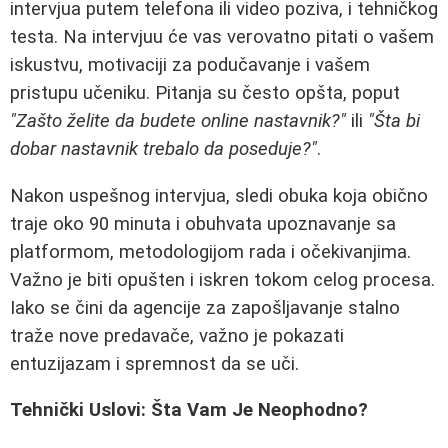
intervjua putem telefona ili video poziva, i tehničkog
testa. Na intervjuu će vas verovatno pitati o vašem
iskustvu, motivaciji za podučavanje i vašem
pristupu učeniku. Pitanja su često opšta, poput
"Zašto želite da budete online nastavnik?"
ili
"Šta bi
dobar nastavnik trebalo da poseduje?"
.
Nakon uspešnog intervjua, sledi obuka koja obično
traje oko 90 minuta i obuhvata upoznavanje sa
platformom, metodologijom rada i očekivanjima.
Važno je biti opušten i iskren tokom celog procesa.
Iako se čini da agencije za zapošljavanje stalno
traže nove predavače, važno je pokazati
entuzijazam i spremnost da se uči.
Tehnički Uslovi: Šta Vam Je Neophodno?