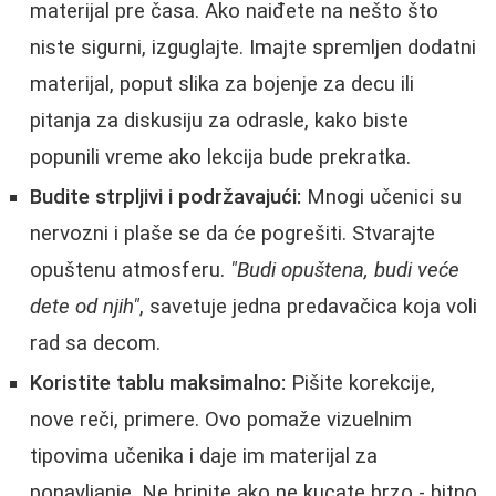
materijal pre časa. Ako naiđete na nešto što
niste sigurni, izguglajte. Imajte spremljen dodatni
materijal, poput slika za bojenje za decu ili
pitanja za diskusiju za odrasle, kako biste
popunili vreme ako lekcija bude prekratka.
Budite strpljivi i podržavajući:
Mnogi učenici su
nervozni i plaše se da će pogrešiti. Stvarajte
opuštenu atmosferu.
"Budi opuštena, budi veće
dete od njih"
, savetuje jedna predavačica koja voli
rad sa decom.
Koristite tablu maksimalno:
Pišite korekcije,
nove reči, primere. Ovo pomaže vizuelnim
tipovima učenika i daje im materijal za
ponavljanje. Ne brinite ako ne kucate brzo - bitno