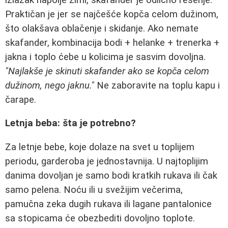
Praktičan je jer se najčešće kopča celom dužinom,
što olakšava oblačenje i skidanje. Ako nemate
skafander, kombinacija bodi + helanke + trenerka +
jakna i toplo ćebe u kolicima je sasvim dovoljna.
"Najlakše je skinuti skafander ako se kopča celom
dužinom, nego jaknu."
Ne zaboravite na toplu kapu i
čarape.
Letnja beba: šta je potrebno?
Za letnje bebe, koje dolaze na svet u toplijem
periodu, garderoba je jednostavnija. U najtoplijim
danima dovoljan je samo bodi kratkih rukava ili čak
samo pelena. Noću ili u svežijim večerima,
pamučna zeka dugih rukava ili lagane pantalonice
sa stopicama će obezbediti dovoljno toplote.