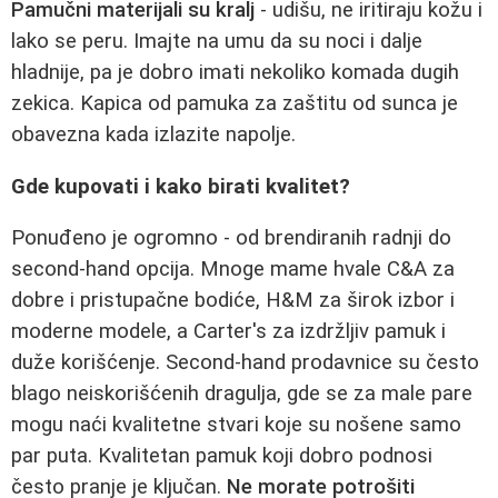
Pamučni materijali su kralj
- udišu, ne iritiraju kožu i
lako se peru. Imajte na umu da su noci i dalje
hladnije, pa je dobro imati nekoliko komada dugih
zekica. Kapica od pamuka za zaštitu od sunca je
obavezna kada izlazite napolje.
Gde kupovati i kako birati kvalitet?
Ponuđeno je ogromno - od brendiranih radnji do
second-hand opcija. Mnoge mame hvale C&A za
dobre i pristupačne bodiće, H&M za širok izbor i
moderne modele, a Carter's za izdržljiv pamuk i
duže korišćenje. Second-hand prodavnice su često
blago neiskorišćenih dragulja, gde se za male pare
mogu naći kvalitetne stvari koje su nošene samo
par puta. Kvalitetan pamuk koji dobro podnosi
često pranje je ključan.
Ne morate potrošiti