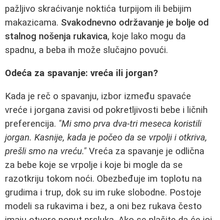
pažljivo skraćivanje noktića turpijom ili bebijim
makazicama.
Svakodnevno održavanje je bolje od
stalnog nošenja rukavica
, koje lako mogu da
spadnu, a beba ih može slučajno povući.
Odeća za spavanje: vreća ili jorgan?
Kada je reč o spavanju, izbor između spavaće
vreće i jorgana zavisi od pokretljivosti bebe i ličnih
preferencija.
"Mi smo prva dva-tri meseca koristili
jorgan. Kasnije, kada je počeo da se vrpolji i otkriva,
prešli smo na vreću."
Vreća za spavanje je odlična
za bebe koje se vrpolje i koje bi mogle da se
razotkriju tokom noći. Obezbeđuje im toplotu na
grudima i trup, dok su im ruke slobodne. Postoje
modeli sa rukavima i bez, a oni bez rukava često
imaju otvore poput prsluka. Ako se plašite da će joj