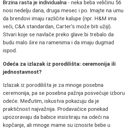
Brzina rasta je individualna
- neka beba veličinu 56
nosi nedelju dana, druga mesec i po. Imajte na umu
da brendovi imaju različite kalupe (npr. H&M ima
veći, C&A standardan, Carter's može biti užiji).
Stvari koje se navlače preko glave bi trebalo da
budu malo šire na ramenima i da imaju dugmad
ispod.
Odeća za izlazak iz porodilišta: ceremonija ili
jednostavnost?
Izlazak iz porodilišta je za mnoge posebna
ceremonija, pa se posebna pažnja posvećuje izboru
odeće. Međutim, iskustva pokazuju da je
praktičnost najvažnija. Prodavačice ponekad
upozoravaju da babice insistiraju na odeći na
kopčanje, ali mnoge mame su iznosite bebe u