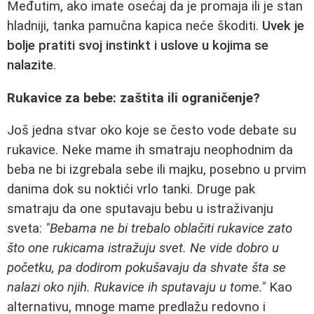
Međutim, ako imate osećaj da je promaја ili je stan
hladniji, tanka pamučna kapica neće škoditi.
Uvek je
bolje pratiti svoj instinkt i uslove u kojima se
nalazite
.
Rukavice za bebe: zaštita ili ograničenje?
Još jedna stvar oko koje se često vode debate su
rukavice. Neke mame ih smatraju neophodnim da
beba ne bi izgrebala sebe ili majku, posebno u prvim
danima dok su noktići vrlo tanki. Druge pak
smatraju da one sputavaju bebu u istraživanju
sveta:
"Bebama ne bi trebalo oblačiti rukavice zato
što one rukicama istražuju svet. Ne vide dobro u
početku, pa dodirom pokušavaju da shvate šta se
nalazi oko njih. Rukavice ih sputavaju u tome."
Kao
alternativu, mnoge mame predlažu redovno i