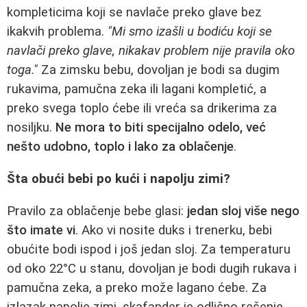
kompleticima koji se navlače preko glave bez
ikakvih problema.
"Mi smo izašli u bodiću koji se
navlači preko glave, nikakav problem nije pravila oko
toga."
Za zimsku bebu, dovoljan je bodi sa dugim
rukavima, pamučna zeka ili lagani kompletić, a
preko svega toplo ćebe ili vreća sa drikerima za
nosiljku.
Ne mora to biti specijalno odelo, već
nešto udobno, toplo i lako za oblačenje
.
Šta obući bebi po kući i napolju zimi?
Pravilo za oblačenje bebe glasi:
jedan sloj više nego
što imate vi
. Ako vi nosite duks i trenerku, bebi
obućite bodi ispod i još jedan sloj. Za temperaturu
od oko 22°C u stanu, dovoljan je bodi dugih rukava i
pamučna zeka, a preko može lagano ćebe. Za
izlazak napolje zimi, skafander je odlično rešenje.