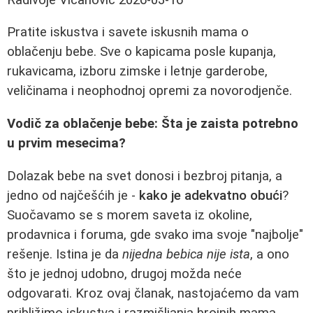
Pratite iskustva i savete iskusnih mama o
oblačenju bebe. Sve o kapicama posle kupanja,
rukavicama, izboru zimske i letnje garderobe,
veličinama i neophodnoj opremi za novorodjenče.
Vodič za oblačenje bebe: Šta je zaista potrebno
u prvim mesecima?
Dolazak bebe na svet donosi i bezbroj pitanja, a
jedno od najčešćih je -
kako je adekvatno obući
?
Suočavamo se s morem saveta iz okoline,
prodavnica i foruma, gde svako ima svoje "najbolje"
rešenje. Istina je da
nijedna bebica nije ista
, a ono
što je jednoj udobno, drugoj možda neće
odgovarati. Kroz ovaj članak, nastojaćemo da vam
približimo iskustva i razmišljanja brojnih mama,