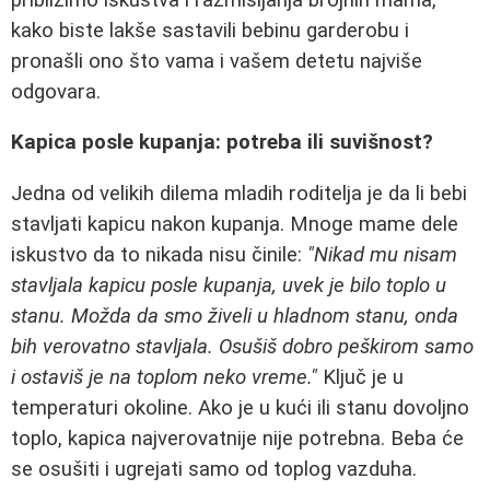
kako biste lakše sastavili bebinu garderobu i
pronašli ono što vama i vašem detetu najviše
odgovara.
Kapica posle kupanja: potreba ili suvišnost?
Jedna od velikih dilema mladih roditelja je da li bebi
stavljati kapicu nakon kupanja. Mnoge mame dele
iskustvo da to nikada nisu činile:
"Nikad mu nisam
stavljala kapicu posle kupanja, uvek je bilo toplo u
stanu. Možda da smo živeli u hladnom stanu, onda
bih verovatno stavljala. Osušiš dobro peškirom samo
i ostaviš je na toplom neko vreme."
Ključ je u
temperaturi okoline. Ako je u kući ili stanu dovoljno
toplo, kapica najverovatnije nije potrebna. Beba će
se osušiti i ugrejati samo od toplog vazduha.