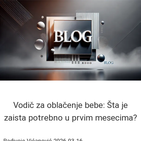
Vodič za oblačenje bebe: Šta je
zaista potrebno u prvim mesecima?
Radivoje Vićanović
2026-03-16