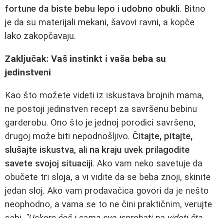
fortune da biste bebu lepo i udobno obukli
. Bitno
je da su materijali mekani, šavovi ravni, a kopče
lako zakopčavaju.
Zaključak: Vaš instinkt i vaša beba su
jedinstveni
Kao što možete videti iz iskustava brojnih mama,
ne postoji jedinstven recept za savršenu bebinu
garderobu. Ono što je jednoj porodici savršeno,
drugoj može biti nepodnošljivo.
Čitajte, pitajte,
slušajte iskustva, ali na kraju uvek prilagodite
savete svojoj situaciji
. Ako vam neko savetuje da
obučete tri sloja, a vi vidite da se beba znoji, skinite
jedan sloj. Ako vam prodavačica govori da je nešto
neophodno, a vama se to ne čini praktičnim, verujte
sebi.
"Uskoro ćeš i sama sve isprobati pa videti šta