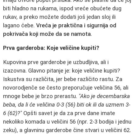
biti hladno na rukama, ispod vreće obućete dug
rukav, a preko možete dodati još jedan sloj ili
lagano ćebe.
Vreća je praktična i sigurnija od
pokrivača koji može da se namota
.
Prva garderoba: Koje veličine kupiti?
Kupovina prve garderobe je uzbudljiva, ali i
izazovna. Glavno pitanje je: koje veličine kupiti?
Iskustva su različita, jer bebe različito rastu. Za
novorodjenče se često preporučuje veličina 56, ali
mnoge bebe je brzo prerastu.
"Ako je decembarska
beba, da li će veličina 0-3 (56) biti ok ili da uzmem 3-
6 (62)?"
Opšti savet je da za prve dane imate
nekoliko komada u veličini 56 (npr. 2-3 bodija i jednu
zeku), a glavninu garderobe čine stvari u veličini 62.