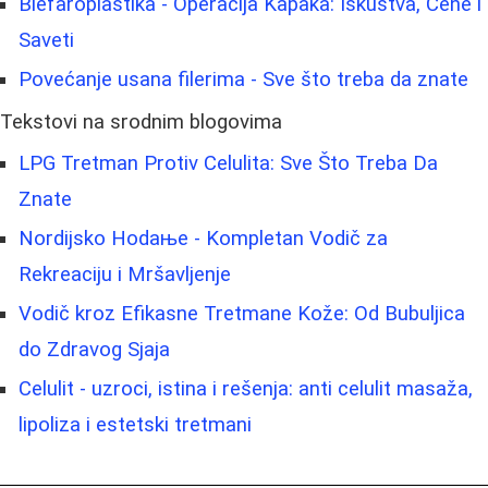
Blefaroplastika - Operacija Kapaka: Iskustva, Cene i
Saveti
Povećanje usana filerima - Sve što treba da znate
Tekstovi na srodnim blogovima
LPG Tretman Protiv Celulita: Sve Što Treba Da
Znate
Nordijsko Hodaње - Kompletan Vodič za
Rekreaciju i Mršavljenje
Vodič kroz Efikasne Tretmane Kože: Od Bubuljica
do Zdravog Sjaja
Celulit - uzroci, istina i rešenja: anti celulit masaža,
lipoliza i estetski tretmani