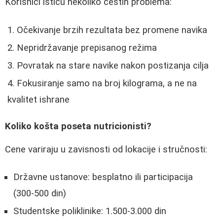
Korisnici ističu nekoliko čestih problema:
Očekivanje brzih rezultata bez promene navika
Nepridržavanje prepisanog režima
Povratak na stare navike nakon postizanja cilja
Fokusiranje samo na broj kilograma, a ne na
kvalitet ishrane
Koliko košta poseta nutricionisti?
Cene variraju u zavisnosti od lokacije i stručnosti:
Državne ustanove: besplatno ili participacija
(300-500 din)
Studentske poliklinike: 1.500-3.000 din