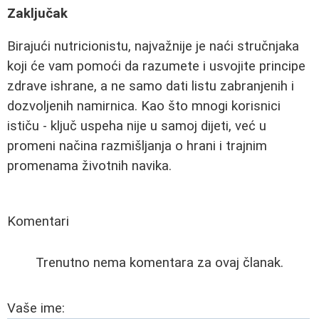
Zaključak
Birajući nutricionistu, najvažnije je naći stručnjaka
koji će vam pomoći da razumete i usvojite principe
zdrave ishrane, a ne samo dati listu zabranjenih i
dozvoljenih namirnica. Kao što mnogi korisnici
ističu - ključ uspeha nije u samoj dijeti, već u
promeni načina razmišljanja o hrani i trajnim
promenama životnih navika.
Komentari
Trenutno nema komentara za ovaj članak.
Vaše ime: