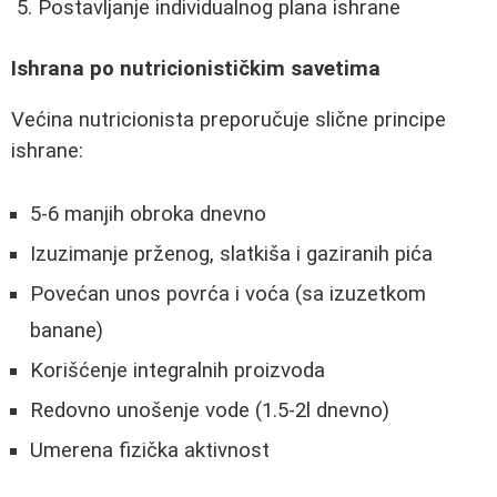
Postavljanje individualnog plana ishrane
Ishrana po nutricionističkim savetima
Većina nutricionista preporučuje slične principe
ishrane:
5-6 manjih obroka dnevno
Izuzimanje prženog, slatkiša i gaziranih pića
Povećan unos povrća i voća (sa izuzetkom
banane)
Korišćenje integralnih proizvoda
Redovno unošenje vode (1.5-2l dnevno)
Umerena fizička aktivnost