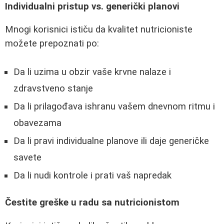
Individualni pristup vs. generički planovi
Mnogi korisnici ističu da kvalitet nutricioniste
možete prepoznati po:
Da li uzima u obzir vaše krvne nalaze i
zdravstveno stanje
Da li prilagođava ishranu vašem dnevnom ritmu i
obavezama
Da li pravi individualne planove ili daje generičke
savete
Da li nudi kontrole i prati vaš napredak
Čestite greške u radu sa nutricionistom