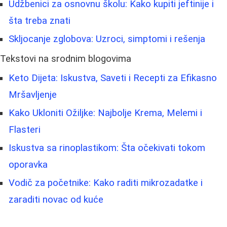
Udžbenici za osnovnu školu: Kako kupiti jeftinije i
šta treba znati
Skljocanje zglobova: Uzroci, simptomi i rešenja
Tekstovi na srodnim blogovima
Keto Dijeta: Iskustva, Saveti i Recepti za Efikasno
Mršavljenje
Kako Ukloniti Ožiljke: Najbolje Krema, Melemi i
Flasteri
Iskustva sa rinoplastikom: Šta očekivati tokom
oporavka
Vodič za početnike: Kako raditi mikrozadatke i
zaraditi novac od kuće