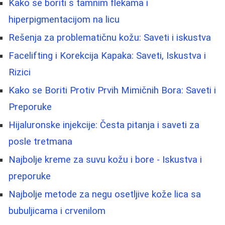
Kako se boriti s tamnim flekama i
hiperpigmentacijom na licu
Rešenja za problematičnu kožu: Saveti i iskustva
Facelifting i Korekcija Kapaka: Saveti, Iskustva i
Rizici
Kako se Boriti Protiv Prvih Mimičnih Bora: Saveti i
Preporuke
Hijaluronske injekcije: Česta pitanja i saveti za
posle tretmana
Najbolje kreme za suvu kožu i bore - Iskustva i
preporuke
Najbolje metode za negu osetljive kože lica sa
bubuljicama i crvenilom