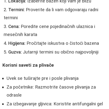
Lokacija:
Izaberite bazen koji vam je blizu
Termini:
Proverite da li vam odgovaraju radni
termini
Cena:
Poredite cene pojedinačnih ulaznica i
mesečnih karata
Higijena:
Pročitajte iskustva o čistoći bazena
Guzva:
Jutarnji termini su obično najpovoljniji
Korisni saveti za plivače
Uvek se tuširajte pre i posle plivanja
Za početnike: Razmotrite časove plivanja za
odrasle
Za izbegavanje gljivica: Koristite antifungalni gel