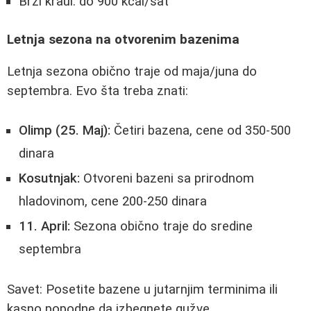
Brzi kraul: do 900 kcal/sat
Letnja sezona na otvorenim bazenima
Letnja sezona obično traje od maja/juna do
septembra. Evo šta treba znati:
Olimp (25. Maj):
Četiri bazena, cene od 350-500
dinara
Kosutnjak:
Otvoreni bazeni sa prirodnom
hladovinom, cene 200-250 dinara
11. April:
Sezona obično traje do sredine
septembra
Savet: Posetite bazene u jutarnjim terminima ili
kasno popodne da izbegnete gužve.