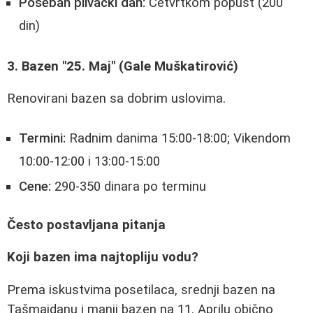
Poseban plivački dan:
Četvrtkom popust (200
din)
3. Bazen "25. Maj" (Gale Muškatirović)
Renovirani bazen sa dobrim uslovima.
Termini:
Radnim danima 15:00-18:00; Vikendom
10:00-12:00 i 13:00-15:00
Cene:
290-350 dinara po terminu
Često postavljana pitanja
Koji bazen ima najtopliju vodu?
Prema iskustvima posetilaca, srednji bazen na
Tašmajdanu i manji bazen na 11. Aprilu obično