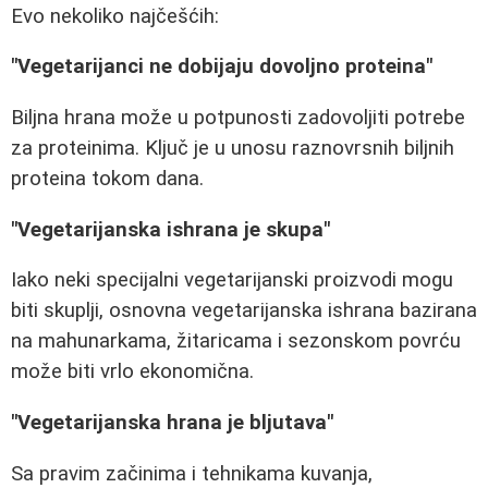
Evo nekoliko najčešćih:
"Vegetarijanci ne dobijaju dovoljno proteina"
Biljna hrana može u potpunosti zadovoljiti potrebe
za proteinima. Ključ je u unosu raznovrsnih biljnih
proteina tokom dana.
"Vegetarijanska ishrana je skupa"
Iako neki specijalni vegetarijanski proizvodi mogu
biti skuplji, osnovna vegetarijanska ishrana bazirana
na mahunarkama, žitaricama i sezonskom povrću
može biti vrlo ekonomična.
"Vegetarijanska hrana je bljutava"
Sa pravim začinima i tehnikama kuvanja,