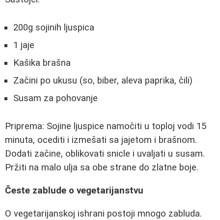
200g sojinih ljuspica
1 jaje
Kašika brašna
Začini po ukusu (so, biber, aleva paprika, čili)
Susam za pohovanje
Priprema: Sojine ljuspice namočiti u toploj vodi 15
minuta, ocediti i izmešati sa jajetom i brašnom.
Dodati začine, oblikovati snicle i uvaljati u susam.
Pržiti na malo ulja sa obe strane do zlatne boje.
Česte zablude o vegetarijanstvu
O vegetarijanskoj ishrani postoji mnogo zabluda.