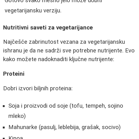
Gotovo svako mesno jelo može dobiti
vegetarijansku verziju.
Nutritivni saveti za vegetarijance
Najčešće zabrinutost vezana za vegetarijansku
ishranu je da ne sadrži sve potrebne nutrijente. Evo
kako možete nadoknaditi ključne nutrijente:
Proteini
Dobri izvori biljnih proteina:
Soja i proizvodi od soje (tofu, tempeh, sojino
mleko)
Mahunarke (pasulj, leblebija, grašak, socivo)
Kinoa