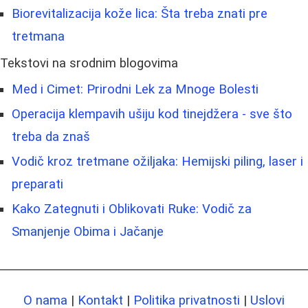
Biorevitalizacija kože lica: Šta treba znati pre
tretmana
Tekstovi na srodnim blogovima
Med i Cimet: Prirodni Lek za Mnoge Bolesti
Operacija klempavih ušiju kod tinejdžera - sve što
treba da znaš
Vodič kroz tretmane ožiljaka: Hemijski piling, laser i
preparati
Kako Zategnuti i Oblikovati Ruke: Vodič za
Smanjenje Obima i Jačanje
O nama
|
Kontakt
|
Politika privatnosti
|
Uslovi