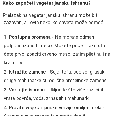
Kako započeti vegetarijansku ishranu?
Prelazak na vegetarijansku ishranu može biti
izazovan, ali ovih nekoliko saveta može pomoći:
Postupna promena
- Ne morate odmah
potpuno izbaciti meso. Možete početi tako što
ćete prvo izbaciti crveno meso, zatim piletinu i na
kraju ribu.
Istražite zamene
- Soja, tofu, socivo, grašak i
druge mahunarke su odlične proteinske zamene.
Varirajte ishranu
- Uključite što više različitih
vrsta povrća, voća, zrnastih i mahunarki.
Pravite vegetarijanske verzije omiljenih jela
-