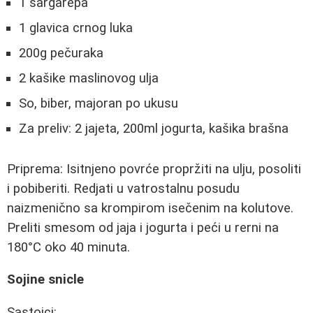
1 šargarepa
1 glavica crnog luka
200g pečuraka
2 kašike maslinovog ulja
So, biber, majoran po ukusu
Za preliv: 2 jajeta, 200ml jogurta, kašika brašna
Priprema: Isitnjeno povrće propržiti na ulju, posoliti
i pobiberiti. Redjati u vatrostalnu posudu
naizmenično sa krompirom isečenim na kolutove.
Preliti smesom od jaja i jogurta i peći u rerni na
180°C oko 40 minuta.
Sojine snicle
Sastojci: