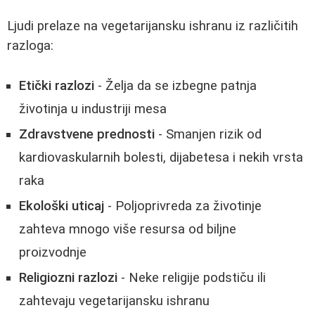
Ljudi prelaze na vegetarijansku ishranu iz različitih
razloga:
Etički razlozi
- Želja da se izbegne patnja
životinja u industriji mesa
Zdravstvene prednosti
- Smanjen rizik od
kardiovaskularnih bolesti, dijabetesa i nekih vrsta
raka
Ekološki uticaj
- Poljoprivreda za životinje
zahteva mnogo više resursa od biljne
proizvodnje
Religiozni razlozi
- Neke religije podstiču ili
zahtevaju vegetarijansku ishranu