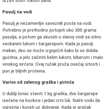
držati sitim tokom dana.
Pasulj na vodi
Pasulj je nezamenljiv saveznik posta na vodi.
Potrebno je prethodno potopiti oko 300 grama
pasulja, a potom ga skuvati u slanoj vodi sa sitno
seckanim lukom i šargarepom. Kada je pasulj
mekan, deo se može izgnječiti kako bi se dobila
gustina, a jelo začiniti belim lukom, biberom i malo
vinskog sirćeta. Ovaj ručak pruža osećaj sitosti i
pun je biljnih proteina.
Varivo od zelenog graška i pirinča
U dublji lonac staviti 1 kg graška, dve šargarepe
isečene na kockice i jedan crni luk. Naliti vodu da
ogrezne i kuvati uz dolivanje. Kada je grašak