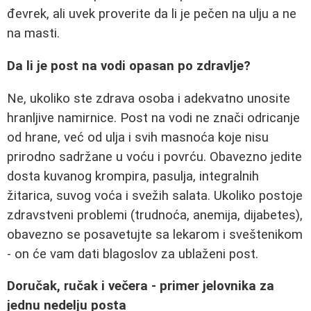
đevrek, ali uvek proverite da li je pečen na ulju a ne
na masti.
Da li je post na vodi opasan po zdravlje?
Ne, ukoliko ste zdrava osoba i adekvatno unosite
hranljive namirnice. Post na vodi ne znači odricanje
od hrane, već od ulja i svih masnoća koje nisu
prirodno sadržane u voću i povrću. Obavezno jedite
dosta kuvanog krompira, pasulja, integralnih
žitarica, suvog voća i svežih salata. Ukoliko postoje
zdravstveni problemi (trudnoća, anemija, dijabetes),
obavezno se posavetujte sa lekarom i sveštenikom
- on će vam dati blagoslov za ublaženi post.
Doručak, ručak i večera - primer jelovnika za
jednu nedelju posta