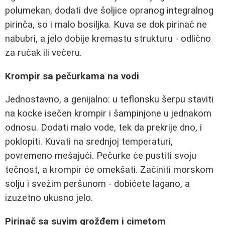
polumekan, dodati dve šoljice opranog integralnog
pirinča, so i malo bosiljka. Kuva se dok pirinač ne
nabubri, a jelo dobije kremastu strukturu - odlično
za ručak ili večeru.
Krompir sa pečurkama na vodi
Jednostavno, a genijalno: u teflonsku šerpu staviti
na kocke isečen krompir i šampinjone u jednakom
odnosu. Dodati malo vode, tek da prekrije dno, i
poklopiti. Kuvati na srednjoj temperaturi,
povremeno mešajući. Pečurke će pustiti svoju
tečnost, a krompir će omekšati. Začiniti morskom
solju i svežim peršunom - dobićete lagano, a
izuzetno ukusno jelo.
Pirinač sa suvim grožđem i cimetom