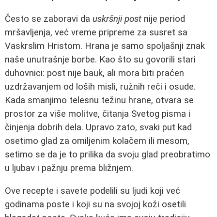
Često se zaboravi da
uskršnji post
nije period
mršavljenja, već vreme pripreme za susret sa
Vaskrslim Hristom. Hrana je samo spoljašnji znak
naše unutrašnje borbe. Kao što su govorili stari
duhovnici: post nije bauk, ali mora biti praćen
uzdržavanjem od loših misli, ružnih reči i osude.
Kada smanjimo telesnu težinu hrane, otvara se
prostor za više molitve, čitanja Svetog pisma i
činjenja dobrih dela. Upravo zato, svaki put kad
osetimo glad za omiljenim kolačem ili mesom,
setimo se da je to prilika da svoju glad preobratimo
u ljubav i pažnju prema bližnjem.
Ove recepte i savete podelili su ljudi koji već
godinama poste i koji su na svojoj koži osetili