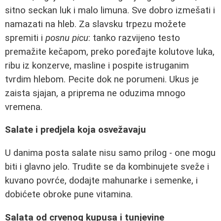
sitno seckan luk i malo limuna. Sve dobro izmešati i
namazati na hleb. Za slavsku trpezu možete
spremiti i
posnu picu
: tanko razvijeno testo
premažite kečapom, preko poređajte kolutove luka,
ribu iz konzerve, masline i pospite istruganim
tvrdim hlebom. Pecite dok ne porumeni. Ukus je
zaista sjajan, a priprema ne oduzima mnogo
vremena.
Salate i predjela koja osvežavaju
U danima posta salate nisu samo prilog - one mogu
biti i glavno jelo. Trudite se da kombinujete sveže i
kuvano povrće, dodajte mahunarke i semenke, i
dobićete obroke pune vitamina.
Salata od crvenog kupusa i tunjevine