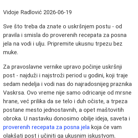
Vidoje Radlović
2026-06-19
Sve što treba da znate o uskršnjem postu - od
pravila i smisla do proverenih recepata za posna
jela na vodi i ulju. Pripremite ukusnu trpezu bez
muke.
Za pravoslavne vernike upravo počinje uskršnji
post - najduži i najstroži period u godini, koji traje
sedam nedelja i vodi nas do najradosnijeg praznika
Vaskrsa. Ovo vreme nije samo odricanje od mrsne
hrane, već prilika da se telo i duh očiste, a trpeza
postane mesto jednostavnih, a opet maštovitih
obroka. U nastavku donosimo obilje ideja, saveta i
proverenih recepata za posna jela
koja će vam
olakšati post i učiniti ga ukusnim iskustvom.