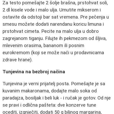
Za testo pomešajte 2 šolje brašna, prstohvat soli,
2 dl kisele vode i malo ulja. Umutite mikserom i
ostavite da odstoji bar sat vremena. Pre pečenja u
smesu možete dodati narendanu koricu limuna i
prstohvat cimeta. Pecite na malo ulja u dobro
zagrejanom tiganju. Filujte ih pekmezom od šljiva,
mlevenim orasima, bananom ili posnim
eurokremom (koji se može naći u prodavnicama
zdrave hrane).
Tunjevina na bezbroj načina
Tunjevina je verni prijatelj posta. Pomešajte je sa
kuvanim makaronama, dodajte malo soka od
paradajza, bosiljak i beli luk - i ručak je gotov. Od nje
se pravi i odlična pašteta: dve konzerve tune
ocediti, izgnječiti, dodati 50 g biljnog margarina,