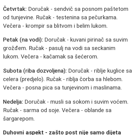
Četvrtak:
Doručak - sendvič sa posnom paštetom
od tunjevine. Ručak - testenina sa pečurkama.
Večera - krompir sa blitvom i belim lukom.
Petak (na vodi):
Doručak - kuvani pirinač sa suvim
grožđem. Ručak - pasulj na vodi sa seckanim
lukom. Večera - kačamak sa šećerom.
Subota (riba dozvoljena):
Doručak - riblje kuglice sa
celera (predjelo). Ručak - riblja čorba sa hlebom.
Večera - posna pica sa tunjevinom i maslinama.
Nedelja:
Doručak - musli sa sokom i suvim voćem.
Ručak - sarma od soje. Večera - oblande sa
šargarepom.
Duhovni aspekt - zašto post nije samo dijeta