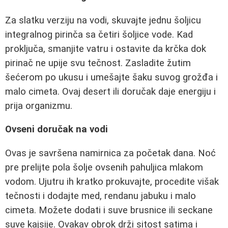
Za slatku verziju na vodi, skuvajte jednu šoljicu
integralnog pirinča sa četiri šoljice vode. Kad
proključa, smanjite vatru i ostavite da krčka dok
pirinač ne upije svu tečnost. Zasladite žutim
šećerom po ukusu i umešajte šaku suvog grožđa i
malo cimeta. Ovaj desert ili doručak daje energiju i
prija organizmu.
Ovseni doručak na vodi
Ovas je savršena namirnica za početak dana. Noć
pre prelijte pola šolje ovsenih pahuljica mlakom
vodom. Ujutru ih kratko prokuvajte, procedite višak
tečnosti i dodajte med, rendanu jabuku i malo
cimeta. Možete dodati i suve brusnice ili seckane
suve kajsije. Ovakav obrok drži sitost satima i