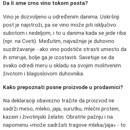
Da li sme crno vino tokom posta?
Vino je dozvoljeno u određenim danima. Uskršnji
post je najstroži, pa se vino može piti isključivo
subotom i nedeljom, i to u danima kada se jede riba
(npr. na Cveti). Međutim, najvažnije je duhovno
suzdržavanje - ako vino podstiče strasti umesto da
ih smiruje, bolje ga je izostaviti. Savetuje se da
svako odredi meru u skladu sa svojim molitvenim
životom i blagoslovom duhovnika.
Kako prepoznati posne proizvode u prodavnici?
Na deklaraciji obavezno tražite da proizvod ne
sadrži meso, mleko, jaja, surutku, mlečni protein,
kazein i životinjski želatin. Obratite pažnju i na
napomenu «može sadržati tragove mleka/jaja» - to