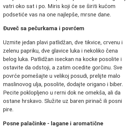
vatri oko sat i po. Miris koji će se širiti kućom
podsetiće vas na one najlepše, mrsne dane.
Đuveč sa pečurkama i povrćem
Uzmite jedan plavi patlidžan, dve tikvice, crvenu i
zelenu papriku, dve glavice luka i nekoliko čena
belog luka. Patlidžan iseckan na kocke posolite i
ostavite da odstoji, a zatim ocedite gorčinu. Sve
povrće pomešajte u velikoj posudi, prelijte malo
maslinovog ulja, posolite, dodajte origano i biber.
Pecite poklopljeno u rerni dok ne omekša, ali da
ostane hrskavo. Služite uz baren pirinač ili posni
pire.
Posne palačinke - lagane i aromatične