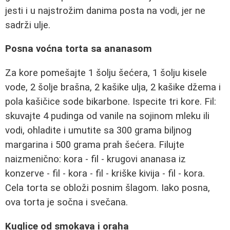
jesti i u najstrožim danima posta na vodi, jer ne
sadrži ulje.
Posna voćna torta sa ananasom
Za kore pomešajte 1 šolju šećera, 1 šolju kisele
vode, 2 šolje brašna, 2 kašike ulja, 2 kašike džema i
pola kašičice sode bikarbone. Ispecite tri kore. Fil:
skuvajte 4 pudinga od vanile na sojinom mleku ili
vodi, ohladite i umutite sa 300 grama biljnog
margarina i 500 grama prah šećera. Filujte
naizmenično: kora - fil - krugovi ananasa iz
konzerve - fil - kora - fil - kriške kivija - fil - kora.
Cela torta se obloži posnim šlagom. Iako posna,
ova torta je sočna i svečana.
Kuglice od smokava i oraha