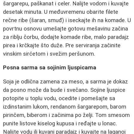
šargarepu, paškanat i celer. Nalijte vodom i kuvajte
desetak minuta. U međuvremenu obarite filete
rečne ribe (šaran, smuđ) i iseckajte ih na komade. U
povrtnu osnovu umešajte gotovu mešavinu začina
za riblju čorbu, dodajte komade ribe, malo paradajz
pirea i krčkajte što duže. Pre serviranja začinite
vinskim sirćetom i svežim peršunom.
Posna sarma sa sojinim ljuspicama
Soja je odlična zamena za meso, a sarma je dokaz
da posno može da bude i svečano. Sojine ljuspice
potopite u toplu vodu, ocedite i pomešajte sa
izdinstanim lukom, rendanom šargarepom, barom
pirinčem, biberom i začinima po želji. Tom smesom
punite listove kiselog kupusa i ređajte u lonac.
Nalijte vodu ili kuvani paradajz i kuvajte na laganoj