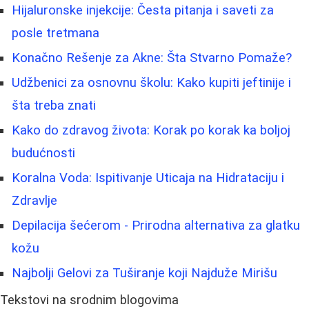
Hijaluronske injekcije: Česta pitanja i saveti za
posle tretmana
Konačno Rešenje za Akne: Šta Stvarno Pomaže?
Udžbenici za osnovnu školu: Kako kupiti jeftinije i
šta treba znati
Kako do zdravog života: Korak po korak ka boljoj
budućnosti
Koralna Voda: Ispitivanje Uticaja na Hidrataciju i
Zdravlje
Depilacija šećerom - Prirodna alternativa za glatku
kožu
Najbolji Gelovi za Tuširanje koji Najduže Mirišu
Tekstovi na srodnim blogovima