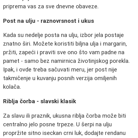
priprema vas za sve dnevne obaveze.
Post na ulju - raznovrsnost i ukus
Kada su nedelje posta na ulju, izbor jela postaje
znatno širi. Možete koristiti biljna ulja i margarin,
pržiti, zapeći i praviti sve ono što vam padne na
pamet - samo bez namirnica životinjskog porekla.
Ipak, i ovde treba sačuvati meru, jer post nije
takmičenje u kuvanju posnih verzija omiljenih
kolača.
Riblja čorba - slavski klasik
Za slavu ili praznik, ukusna riblja čorba može biti
centralno jelo posne trpeze. U šerpi na ulju
propržite sitno iseckan crni luk, dodajte rendanu