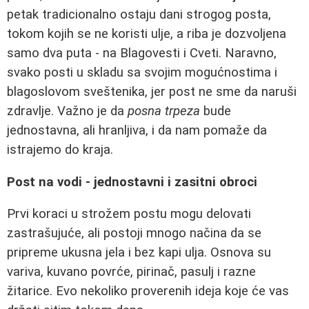
petak tradicionalno ostaju dani strogog posta,
tokom kojih se ne koristi ulje, a riba je dozvoljena
samo dva puta - na Blagovesti i Cveti. Naravno,
svako posti u skladu sa svojim mogućnostima i
blagoslovom sveštenika, jer post ne sme da naruši
zdravlje. Važno je da
posna trpeza
bude
jednostavna, ali hranljiva, i da nam pomaže da
istrajemo do kraja.
Post na vodi - jednostavni i zasitni obroci
Prvi koraci u strožem postu mogu delovati
zastrašujuće, ali postoji mnogo načina da se
pripreme ukusna jela i bez kapi ulja. Osnova su
variva, kuvano povrće, pirinač, pasulj i razne
žitarice. Evo nekoliko proverenih ideja koje će vas