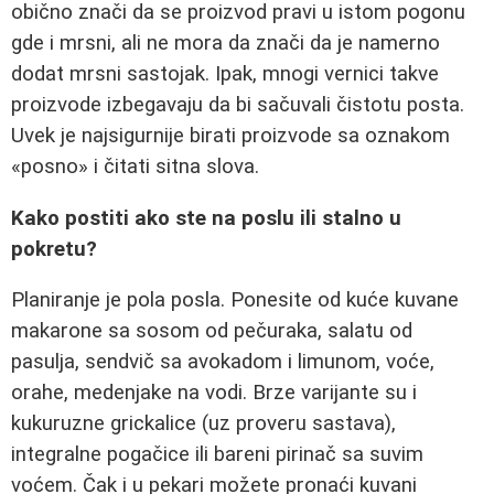
obično znači da se proizvod pravi u istom pogonu
gde i mrsni, ali ne mora da znači da je namerno
dodat mrsni sastojak. Ipak, mnogi vernici takve
proizvode izbegavaju da bi sačuvali čistotu posta.
Uvek je najsigurnije birati proizvode sa oznakom
«posno» i čitati sitna slova.
Kako postiti ako ste na poslu ili stalno u
pokretu?
Planiranje je pola posla. Ponesite od kuće kuvane
makarone sa sosom od pečuraka, salatu od
pasulja, sendvič sa avokadom i limunom, voće,
orahe, medenjake na vodi. Brze varijante su i
kukuruzne grickalice (uz proveru sastava),
integralne pogačice ili bareni pirinač sa suvim
voćem. Čak i u pekari možete pronaći kuvani