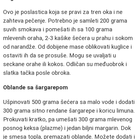
Ovo je poslastica koja se pravi za tren oka i ne
zahteva pečenje. Potrebno je samleti 200 grama
suvih smokava i pomešati ih sa 100 grama
mlevenih oraha, 2-3 kašike šećera u prahu i sokom
od narandže. Od dobijene mase oblikovati kuglice i
ostaviti ih da se prosuše. Mogu se uvaljati u
seckane orahe ili kokos. Odličan su međuobrok i
slatka tačka posle obroka.
Oblande sa šargarepom
Ušpinovati 500 grama šećera sa malo vode i dodati
300 grama sitno rendane šargarepe i koricu limuna.
Prokuvati kratko, pa umešati 300 grama mlevenog
posnog keksa (plazme) i jedan biljni margarin. Dok
je smesa topla, premazati oblande. Možete dodati i