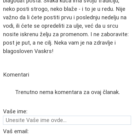
blagodat posta. Svaka kuća ima svoju tradiciju,
neko posti strogo, neko blaže - i to je u redu. Nije
važno da li ćete postiti prvu i poslednju nedelju na
vodi, ili ćete se opredeliti za ulje, već da u srcu
nosite iskrenu želju za promenom. I ne zaboravite:
post je put, a ne cilj. Neka vam je na zdravlje i
blagosloven Vaskrs!
Komentari
Trenutno nema komentara za ovaj članak.
Vaše ime:
Vaš email: