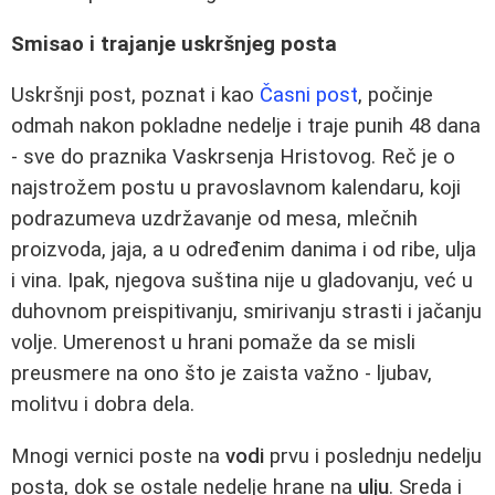
Smisao i trajanje uskršnjeg posta
Uskršnji post, poznat i kao
Časni post
, počinje
odmah nakon pokladne nedelje i traje punih 48 dana
- sve do praznika Vaskrsenja Hristovog. Reč je o
najstrožem postu u pravoslavnom kalendaru, koji
podrazumeva uzdržavanje od mesa, mlečnih
proizvoda, jaja, a u određenim danima i od ribe, ulja
i vina. Ipak, njegova suština nije u gladovanju, već u
duhovnom preispitivanju, smirivanju strasti i jačanju
volje. Umerenost u hrani pomaže da se misli
preusmere na ono što je zaista važno - ljubav,
molitvu i dobra dela.
Mnogi vernici poste na
vodi
prvu i poslednju nedelju
posta, dok se ostale nedelje hrane na
ulju
. Sreda i