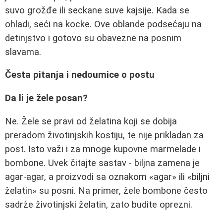
suvo grožđe ili seckane suve kajsije. Kada se
ohladi, seći na kocke. Ove oblande podsećaju na
detinjstvo i gotovo su obavezne na posnim
slavama.
Česta pitanja i nedoumice o postu
Da li je žele posan?
Ne. Žele se pravi od želatina koji se dobija
preradom životinjskih kostiju, te nije prikladan za
post. Isto važi i za mnoge kupovne marmelade i
bombone. Uvek čitajte sastav - biljna zamena je
agar-agar, a proizvodi sa oznakom «agar» ili «biljni
želatin» su posni. Na primer, žele bombone često
sadrže životinjski želatin, zato budite oprezni.