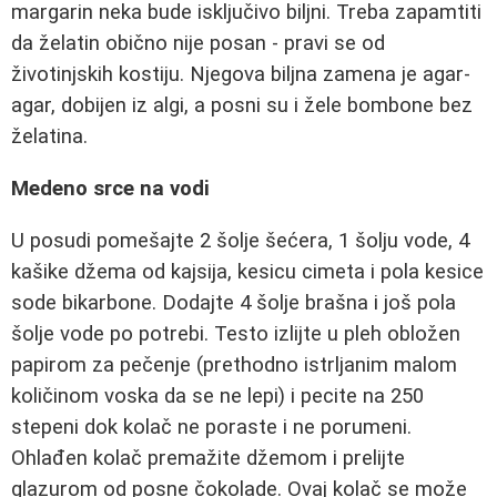
margarin neka bude isključivo biljni. Treba zapamtiti
da želatin obično nije posan - pravi se od
životinjskih kostiju. Njegova biljna zamena je agar-
agar, dobijen iz algi, a posni su i žele bombone bez
želatina.
Medeno srce na vodi
U posudi pomešajte 2 šolje šećera, 1 šolju vode, 4
kašike džema od kajsija, kesicu cimeta i pola kesice
sode bikarbone. Dodajte 4 šolje brašna i još pola
šolje vode po potrebi. Testo izlijte u pleh obložen
papirom za pečenje (prethodno istrljanim malom
količinom voska da se ne lepi) i pecite na 250
stepeni dok kolač ne poraste i ne porumeni.
Ohlađen kolač premažite džemom i prelijte
glazurom od posne čokolade. Ovaj kolač se može