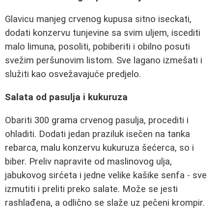
Glavicu manjeg crvenog kupusa sitno iseckati,
dodati konzervu tunjevine sa svim uljem, iscediti
malo limuna, posoliti, pobiberiti i obilno posuti
svežim peršunovim listom. Sve lagano izmešati i
služiti kao osvežavajuće predjelo.
Salata od pasulja i kukuruza
Obariti 300 grama crvenog pasulja, procediti i
ohladiti. Dodati jedan praziluk isečen na tanka
rebarca, malu konzervu kukuruza šećerca, so i
biber. Preliv napravite od maslinovog ulja,
jabukovog sirćeta i jedne velike kašike senfa - sve
izmutiti i preliti preko salate. Može se jesti
rashlađena, a odlično se slaže uz pečeni krompir.