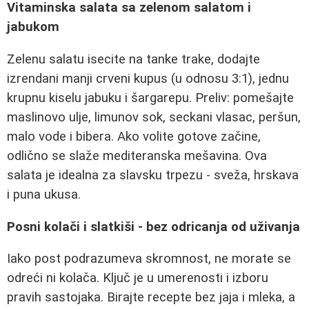
Vitaminska salata sa zelenom salatom i
jabukom
Zelenu salatu isecite na tanke trake, dodajte
izrendani manji crveni kupus (u odnosu 3:1), jednu
krupnu kiselu jabuku i šargarepu. Preliv: pomešajte
maslinovo ulje, limunov sok, seckani vlasac, peršun,
malo vode i bibera. Ako volite gotove začine,
odlično se slaže mediteranska mešavina. Ova
salata je idealna za slavsku trpezu - sveža, hrskava
i puna ukusa.
Posni kolači i slatkiši - bez odricanja od uživanja
Iako post podrazumeva skromnost, ne morate se
odreći ni kolača. Ključ je u umerenosti i izboru
pravih sastojaka. Birajte recepte bez jaja i mleka, a