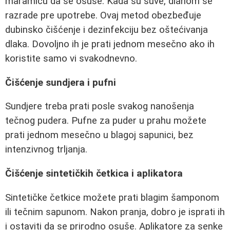
maramicu da se osuše. Kada su suve, dlanom se
razrade pre upotrebe. Ovaj metod obezbeđuje
dubinsko čišćenje i dezinfekciju bez oštećivanja
dlaka. Dovoljno ih je prati jednom mesečno ako ih
koristite samo vi svakodnevno.
Čišćenje sundjera i pufni
Sundjere treba prati posle svakog nanošenja
tečnog pudera. Pufne za puder u prahu možete
prati jednom mesečno u blagoj sapunici, bez
intenzivnog trljanja.
Čišćenje sintetičkih četkica i aplikatora
Sintetičke četkice možete prati blagim šamponom
ili tečnim sapunom. Nakon pranja, dobro je isprati ih
i ostaviti da se prirodno osuše. Aplikatore za senke