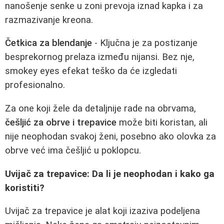
nanošenje senke u zoni prevoja iznad kapka i za
razmazivanje kreona.
Četkica za blendanje
- Ključna je za postizanje
besprekornog prelaza između nijansi. Bez nje,
smokey eyes efekat teško da će izgledati
profesionalno.
Za one koji žele da detaljnije rade na obrvama,
češljić za obrve i trepavice
može biti koristan, ali
nije neophodan svakoj ženi, posebno ako olovka za
obrve već ima češljić u poklopcu.
Uvijač za trepavice: Da li je neophodan i kako ga
koristiti?
Uvijač za trepavice je alat koji izaziva podeljena