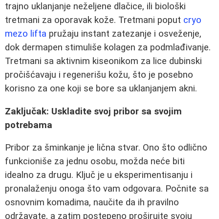
trajno uklanjanje neželjene dlačice, ili biološki
tretmani za oporavak kože. Tretmani poput
cryo
mezo lifta
pružaju instant zatezanje i osveženje,
dok dermapen stimuliše kolagen za podmlađivanje.
Tretmani sa aktivnim kiseonikom za lice dubinski
pročišćavaju i regenerišu kožu, što je posebno
korisno za one koji se bore sa uklanjanjem akni.
Zaključak: Uskladite svoj pribor sa svojim
potrebama
Pribor za šminkanje je lična stvar. Ono što odlično
funkcioniše za jednu osobu, možda neće biti
idealno za drugu. Ključ je u eksperimentisanju i
pronalaženju onoga što vam odgovara. Počnite sa
osnovnim komadima, naučite da ih pravilno
održavate, a zatim postepeno proširujte svoju