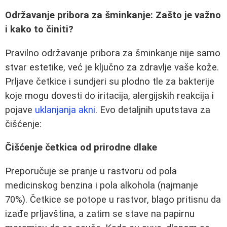
Održavanje pribora za šminkanje: Zašto je važno
i kako to činiti?
Pravilno održavanje pribora za šminkanje nije samo
stvar estetike, već je ključno za zdravlje vaše kože.
Prljave četkice i sundjeri su plodno tle za bakterije
koje mogu dovesti do iritacija, alergijskih reakcija i
pojave
uklanjanja akni
. Evo detaljnih uputstava za
čišćenje:
Čišćenje četkica od prirodne dlake
Preporučuje se pranje u rastvoru od pola
medicinskog benzina i pola alkohola (najmanje
70%). Četkice se potope u rastvor, blago pritisnu da
izađe prljavština, a zatim se stave na papirnu