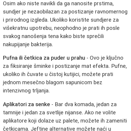
Osim ako niste navikli da ga nanosite prstima,
sundjer je nezaobilazan za postizanje ravnomernog
i prirodnog izgleda. Ukoliko koristite sundjere za
višekratnu upotrebu, neophodno je prati ih posle
svakog nanošenja tena kako biste sprečili
nakupijanje bakterija.
Pufna ili četkica za puder u prahu
- Ovo je ključno
za fiksiranje šminke i postizanje mat efekta. Pufne,
ukoliko ih čuvate u čistoj kutijici, možete prati
jednom mesečno blagom sapunicom bez
intenzivnog trljanja.
Aplikatori za senke
- Bar dva komada, jedan za
tamnije i jedan za svetlije nijanse. Ako ne volite
aplikatore koji dolaze uz palete, možete ih zameniti
četkicama. Jeftine alternative možete naći u