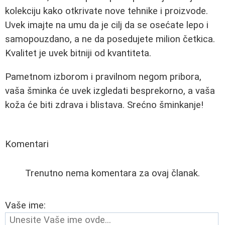
kolekciju kako otkrivate nove tehnike i proizvode.
Uvek imajte na umu da je cilj da se osećate lepo i
samopouzdano, a ne da posedujete milion četkica.
Kvalitet je uvek bitniji od kvantiteta.
Pametnom izborom i pravilnom negom pribora,
vaša šminka će uvek izgledati besprekorno, a vaša
koža će biti zdrava i blistava. Srećno šminkanje!
Komentari
Trenutno nema komentara za ovaj članak.
Vaše ime: