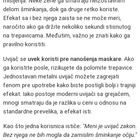
mišljenja. Neke žene ga smatraju neizostavnim
delom šminkanja, dok ga druge retko koriste.
Efekat sa i bez njega zaista se ne može meri,
naročito ako ga držite nekoliko sekundi stisnutog
na trepavicama. Međutim, važno je znati kako ga
pravilno koristiti.
Uvijač se
uvek koristi pre nanošenja maskare
. Ako
ga koristite posle, rizikujete da polomite trepavice.
Jednostavan metalni uvijač možete zagrejati
fenom pre upotrebe kako biste postigli bolji i trajniji
efekat. Iako postoje moderni uvijači sa grejačem,
mnogi smatraju da je razlika u ceni u odnosu na
standardne prevelika, a efekat isti.
Kao što jedna korisnica ističe:
"Meni je uvijač zakon.
Bez njega ne bih mogla da zamislim šminkanje očiju."