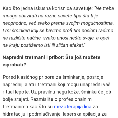
Kao što jedna iskusna korisnica savetuje:
"Ne treba
mnogo obazirati na razne savete tipa šta ti je
neophodno, već svako prema svojim mogućnostima.
I mi šminkeri koji se bavimo profi tim poslom radimo
na različite načine, svako unosi nešto svoje, a opet
na kraju postižemo isti ili sličan efekat."
Napredni tretmani i pribor: Šta još možete
isprobati?
Pored klasičnog pribora za šminkanje, postoje i
napredniji alati i tretmani koji mogu unaprediti vaš
ritual lepote. Uz pravilnu negu kože, šminka će još
bolje stajati. Razmislite o profesionalnim
tretmanima kao što su
mezoterapija lica
za
hidrataciju i podmlađivanje, laserska epilacija za