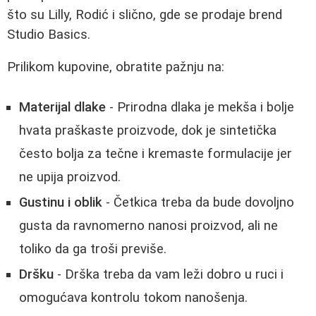
što su Lilly, Rodić i slično, gde se prodaje brend
Studio Basics.
Prilikom kupovine, obratite pažnju na:
Materijal dlake
- Prirodna dlaka je mekša i bolje
hvata praškaste proizvode, dok je sintetička
često bolja za tečne i kremaste formulacije jer
ne upija proizvod.
Gustinu i oblik
- Četkica treba da bude dovoljno
gusta da ravnomerno nanosi proizvod, ali ne
toliko da ga troši previše.
Dršku
- Drška treba da vam leži dobro u ruci i
omogućava kontrolu tokom nanošenja.