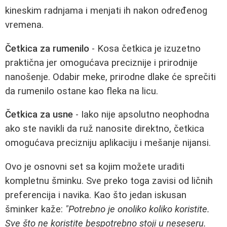
kineskim radnjama i menjati ih nakon određenog
vremena.
Četkica za rumenilo
- Kosa četkica je izuzetno
praktična jer omogućava preciznije i prirodnije
nanošenje. Odabir meke, prirodne dlake će sprečiti
da rumenilo ostane kao fleka na licu.
Četkica za usne
- Iako nije apsolutno neophodna
ako ste navikli da ruž nanosite direktno, četkica
omogućava precizniju aplikaciju i mešanje nijansi.
Ovo je osnovni set sa kojim možete uraditi
kompletnu šminku. Sve preko toga zavisi od ličnih
preferencija i navika. Kao što jedan iskusan
šminker kaže:
"Potrebno je onoliko koliko koristite.
Sve što ne koristite bespotrebno stoji u neseseru.