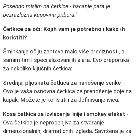
Posebno mislim na četkice - bacanje para je
bezrazložna kupovina pribora."
Četkice za oči: Kojih vam je potrebno i kako ih
koristiti?
Šminkanje očiju zahteva malo više preciznosti, a
samim tim i specijalizovanijih alata. Evo preporuka
za nekoliko ključnih četkica:
Srednja, pljosnata četkica za nanošenje senke
-
Ovo je vaša osnovna četkica za prenošenje boje na
kapak. Možete je koristiti i za definisanje ivica.
Kosa četkica za izvlačenje linije i smokey efekat
-
Ova četkica je neprocenjiva za stvaranje
dimenzionalnih, dramatičnih izgleda. Savršena je za