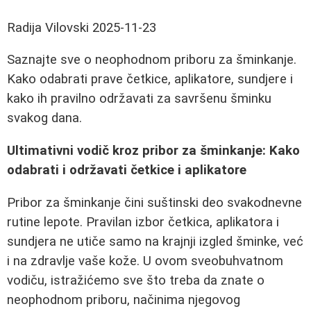
Radija Vilovski
2025-11-23
Saznajte sve o neophodnom priboru za šminkanje.
Kako odabrati prave četkice, aplikatore, sundjere i
kako ih pravilno održavati za savršenu šminku
svakog dana.
Ultimativni vodič kroz pribor za šminkanje: Kako
odabrati i održavati četkice i aplikatore
Pribor za šminkanje čini suštinski deo svakodnevne
rutine lepote. Pravilan izbor četkica, aplikatora i
sundjera ne utiče samo na krajnji izgled šminke, već
i na zdravlje vaše kože. U ovom sveobuhvatnom
vodiču, istražićemo sve što treba da znate o
neophodnom priboru, načinima njegovog