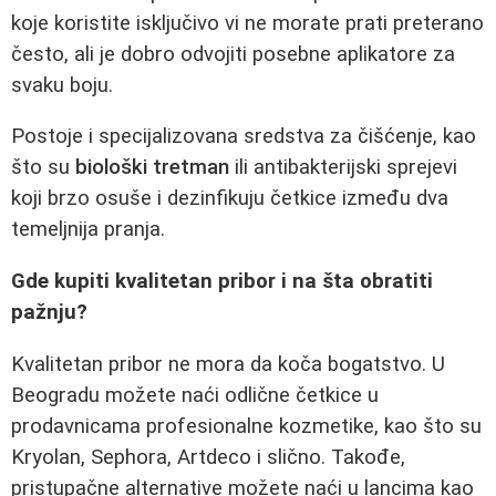
koje koristite isključivo vi ne morate prati preterano
često, ali je dobro odvojiti posebne aplikatore za
svaku boju.
Postoje i specijalizovana sredstva za čišćenje, kao
što su
biološki tretman
ili antibakterijski sprejevi
koji brzo osuše i dezinfikuju četkice između dva
temeljnija pranja.
Gde kupiti kvalitetan pribor i na šta obratiti
pažnju?
Kvalitetan pribor ne mora da koča bogatstvo. U
Beogradu možete naći odlične četkice u
prodavnicama profesionalne kozmetike, kao što su
Kryolan, Sephora, Artdeco i slično. Takođe,
pristupačne alternative možete naći u lancima kao