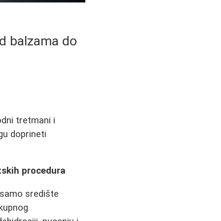
Od balzama do
dni tretmani i
gu doprineti
tskih procedura
su samo središte
ukupnog