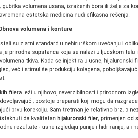
a, gubitka volumena usana, izraženih bora ili želje za ko
savremena estetska medicina nudi efikasna rešenja.
i: Obnova volumena i konture
stali su zlatni standard u nehirurškom uvećanju i obli
a je prirodna supstanca koja se nalazi u ljudskom telu 
volumena tkiva. Kada se injektira u usne, hijaluronski 
izgled, već i stimuliše produkciju kolagena, poboljšavajuć
st.
kih filera
leži u njihovoj reverzibilnosti i prirodnom izg
adovoljavajući, postoje preparati koji mogu da razgrade
jući brvu korekciju. Sam tretman je relativno brz, a ne
istaknuti da kvalitetan
hijaluronski filer
, primenjen od 
odne rezultate - usne izgledaju punije i hidriranije, ali n