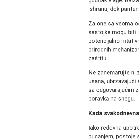
gubitak vlage. Balz
ishranu, dok panteno
Za one sa veoma o
sastojke mogu biti 
potencijalno iritat
prirodnih mehaniza
zaštitu.
Ne zanemarujte ni z
usana, ubrzavajući s
sa odgovarajućim za
boravka na snegu.
Kada svakodnevna 
Iako redovna upotr
pucanjem, postoje 