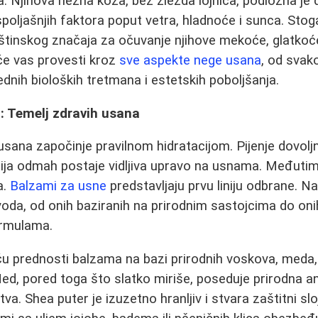
 Njihova nežna koža, bez žlezda lojnica, podložna je de
poljašnjih faktora poput vetra, hladnoće i sunca. Stoga
štinskog značaja za očuvanje njihove mekoće, glatkoć
 će vas provesti kroz
sve aspekte nege usana
, od svak
nih bioloških tretmana i estetskih poboljšanja.
 Temelj zdravih usana
ana započinje pravilnom hidratacijom. Pijenje dovoljn
acija odmah postaje vidljiva upravo na usnama. Međutim
a.
Balzami za usne
predstavljaju prvu liniju odbrane. Na
voda, od onih baziranih na prirodnim sastojcima do oni
ormulama.
iču prednosti balzama na bazi prirodnih voskova, meda,
Med, pored toga što slatko miriše, poseduje prirodna an
va. Shea puter je izuzetno hranljiv i stvara zaštitni slo