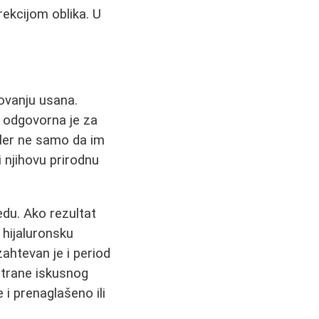
rekcijom oblika. U
kovanju usana.
i odgovorna je za
filer ne samo da im
i njihovu prirodnu
ledu. Ako rezultat
 hijaluronsku
zahtevan je i period
strane iskusnog
e i prenaglašeno ili