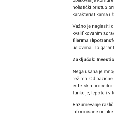
oblikovanje kontur
holistički pristup
karakteristikama i 
Važno je naglasiti 
kvalifikovanim zdra
filerima
i
lipotrans
uslovima. To garan
Zaključak: Investi
Nega usana je mnog
režima. Od bazične 
estetskih procedur
funkcije, lepote i vi
Razumevanje različ
informisane odluke 