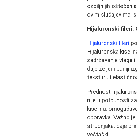
ozbiljnijih oštećenj
ovim slučajevima, 
Hijaluronski filer
Hijaluronski fileri
po
Hijaluronska kiselin
zadržavanje vlage i 
daje željeni puniji 
teksturu i elastično
Prednost
hijalurons
nije u potpunosti z
kiselinu, omogućava
oporavka. Važno je 
stručnjaka, daje prir
veštački.