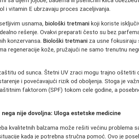
ami sa uljem jojobe, badema ili pšeničnih klica obezbeđ
l i vitamin E ubrzavaju proces zaceljivanja.
setljivim usnama,
biološki tretmani
koji koriste isključ
idealno rešenje. Ovakvi preparati često su bez parfema,
ivnih konzervansa.
Biološki tretmani
za usne fokusiraju 
ma regeneracije kože, pružajući ne samo trenutnu neg
aštitu od sunca. Štetni UV zraci mogu trajno oštetiti 
tarenje i povećavajući rizik od oboljenja. Stoga je važ
štitnim faktorom (SPF) tokom cele godine, a posebno le
nega nije dovoljna: Uloga estetske medicine
eba kvalitetnih balzama može rešiti većinu problema 
situacije kada je potrebna stručna pomoć. Ovo je pos