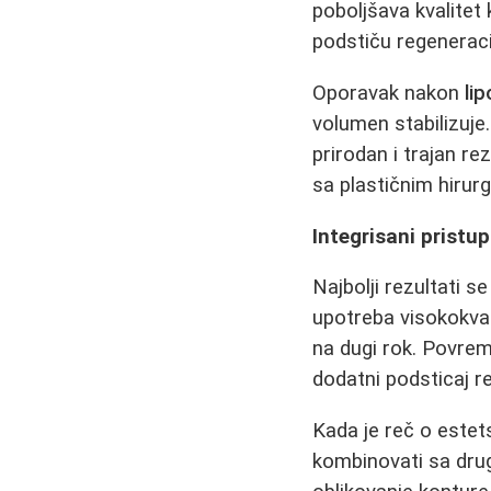
poboljšava kvalitet
podstiču regeneraci
Oporavak nakon
li
volumen stabilizuje
prirodan i trajan re
sa plastičnim hirur
Integrisani pristu
Najbolji rezultati 
upotreba visokokval
na dugi rok. Povre
dodatni podsticaj re
Kada je reč o estet
kombinovati sa dru