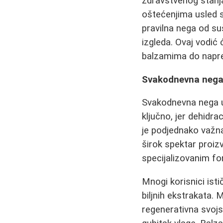
zdravstvenog stanja.
oštećenjima usled s
pravilna nega od su
izgleda. Ovaj vodić
balzamima do napred
Svakodnevna nega:
Svakodnevna nega us
ključno, jer dehidr
je podjednako važn
širok spektar proiz
specijalizovanim f
Mnogi korisnici ist
biljnih ekstrakata. 
regenerativna svojst