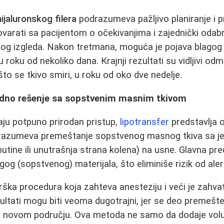
hijaluronskog filera
podrazumeva pažljivo planiranje i p
varati sa pacijentom o očekivanjima i zajednički odabra
nog izgleda. Nakon tretmana, moguća je pojava blagog 
u roku od nekoliko dana. Krajnji rezultati su vidljivi o
to se tkivo smiri, u roku od oko dve nedelje.
rodno rešenje sa sopstvenim masnim tkivom
raju potpuno prirodan pristup,
lipotransfer
predstavlja o
azumeva premeštanje sopstvenog masnog tkiva sa je
utine ili unutrašnja strana kolena) na usne. Glavna pr
gog (sopstvenog) materijala, što eliminiše rizik od aler
urška procedura koja zahteva anesteziju i veći je zahva
zultati mogu biti veoma dugotrajni, jer se deo premeš
 u novom području. Ova metoda ne samo da dodaje vol