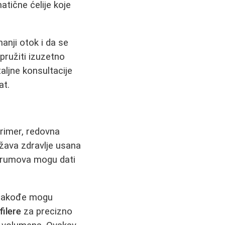
tične ćelije koje
anji otok i da se
pružiti izuzetno
ljne konsultacije
at.
primer, redovna
žava zdravlje usana
serumova mogu dati
takođe mogu
filere
za precizno