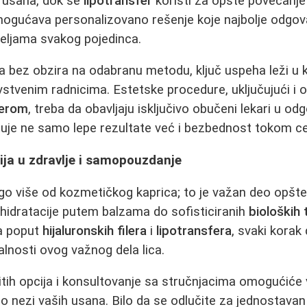
e usana, dok se
lipotransfer
koristi za opšte povećanj
 omogućava personalizovano rešenje koje najbolje odg
željama svakog pojedinca.
da bez obzira na odabranu metodu, ključ uspeha leži u
vstvenim radnicima. Estetske procedure, uključujući i 
ferom
, treba da obavljaju isključivo obučeni lekari u o
tuje ne samo lepe rezultate već i bezbednost tokom c
cija u zdravlje i samopouzdanje
o više od kozmetičkog kaprica; to je važan deo opšt
hidratacije putem balzama do sofisticiranih
bioloških
a poput
hijaluronskih filera
i
lipotransfera
, svaki korak
talnosti ovog važnog dela lica.
itih opcija i konsultovanje sa stručnjacima omogućić
o nezi vaših usana. Bilo da se odlučite za jednostava