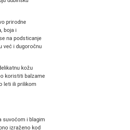
uju dubinsku
ivo prirodne
 boja i
se na podsticanje
u već i dugoročnu
delikatnu kožu
no koristiti balzame
ti ili prilikom
sa suvoćom i blagim
ebno izraženo kod