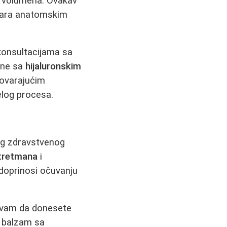
e volumena. Ovakav
ovara anatomskim
 konsultacijama sa
one sa
hijaluronskim
dgovarajućim
elog procesa.
eg zdravstvenog
 tretmana
i
 doprinosi očuvanju
e vam da donesete
n balzam sa