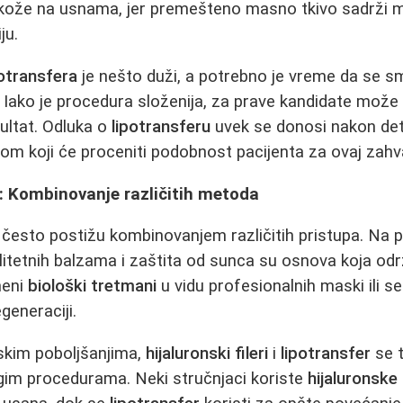
 kože na usnama, jer premešteno masno tkivo sadrži ma
ju.
potransfera
je nešto duži, a potrebno je vreme da se sm
. Iako je procedura složenija, za prave kandidate može 
zultat. Odluka o
lipotransferu
uvek se donosi nakon deta
gom koji će proceniti podobnost pacijenta za ovaj zahv
p: Kombinovanje različitih metoda
se često postižu kombinovanjem različitih pristupa. Na 
itetnih balzama i zaštita od sunca su osnova koja odr
meni
biološki tretmani
u vidu profesionalnih maski ili 
generaciji.
skim poboljšanjima,
hijaluronski fileri
i
lipotransfer
se 
gim procedurama. Neki stručnjaci koriste
hijaluronske 