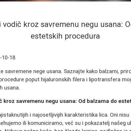
 vodič kroz savremenu negu usana: 
estetskih procedura
-10-18
te savremene nege usana. Saznajte kako balzami, priro
rocedure poput hijaluronskih filera i lipotransfera mo
ih usana.
č kroz savremenu negu usana: Od balzama do este
istaknutijih i najosetljivijih karakteristika lica. Oni ni
ehujemo ili komuniciramo, već su i pokazatelj našeg 