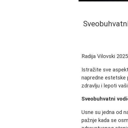
Sveobuhvatni
Radija Vilovski
2025
Istražite sve aspek
napredne estetske p
zdravlju i lepoti vaš
Sveobuhvatni vodi
Usne su jedna od naj
pažnje kada se osm