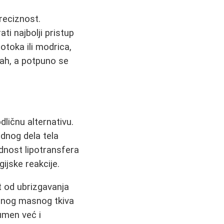
reciznost.
ti najbolji pristup
otoka ili modrica,
dmah, a potpuno se
dličnu alternativu.
dnog dela tela
ednost lipotransfera
gijske reakcije.
t od ubrizgavanja
tenog masnog tkiva
umen već i