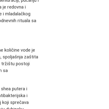
hidraciji, pucanju i
 je redovna i
e i mladalačkog
odnevnih rituala sa
e količine vode je
, spoljašnja zaštita
 tržištu postoji
h sa
 shea putera i
tibakterijska i
j koji sprečava