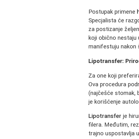
Postupak primene
Specjalista će razgo
za postizanje želje
koji obično nestaju 
manifestuju nakon š
Lipotransfer: Pri
Za one koji preferi
Ova procedura podr
(najčešće stomak, b
je korišćenje autolo
Lipotransfer
je hir
filera. Međutim, re
trajno uspostavlja