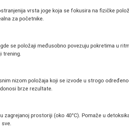
tranjenija vrsta joge koja se fokusira na fizičke polož
ealna za početnike.
ge gde se položaji međusobno povezuju pokretima u rit
i trening.
fiksnim nizom položaja koji se izvode u strogo određen
i donosi brze rezultate.
u zagrejanoj prostoriji (oko 40°C). Pomaže u detoksikac
a sve.