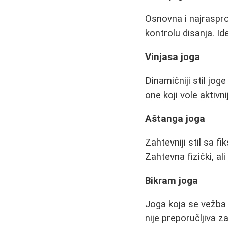
Osnovna i najraspros
kontrolu disanja. Id
Vinjasa joga
Dinamičniji stil jo
one koji vole aktivnij
Aštanga joga
Zahtevniji stil sa 
Zahtevna fizički, al
Bikram joga
Joga koja se vežba 
nije preporučljiva z