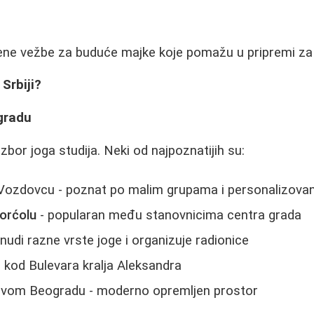
đene vežbe za buduće majke koje pomažu u pripremi za
Srbiji?
gradu
zbor joga studija. Neki od najpoznatijih su:
Vozdovcu - poznat po malim grupama i personalizova
orćolu
- popularan među stanovnicima centra grada
 nudi razne vrste joge i organizuje radionice
r
kod Bulevara kralja Aleksandra
vom Beogradu - moderno opremljen prostor