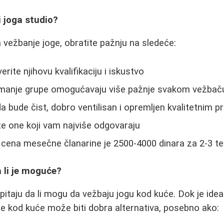
i joga studio?
a vežbanje joge, obratite pažnju na sledeće:
erite njihovu kvalifikaciju i iskustvo
manje grupe omogućavaju više pažnje svakom vežbač
da bude čist, dobro ventilisan i opremljen kvalitetnim 
te one koji vam najviše odgovaraju
cena mesečne članarine je 2500-4000 dinara za 2-3 te
 li je moguće?
pitaju da li mogu da vežbaju jogu kod kuće. Dok je idea
je kod kuće može biti dobra alternativa, posebno ako: