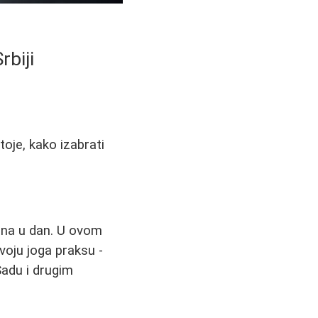
rbiji
toje, kako izabrati
 dana u dan. U ovom
voju joga praksu -
Sadu i drugim