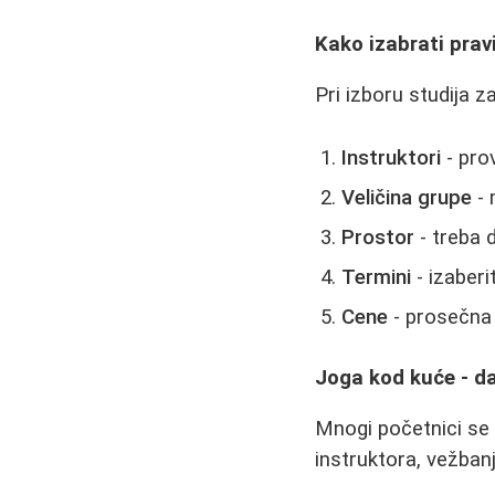
Kako izabrati prav
Pri izboru studija z
Instruktori
- prov
Veličina grupe
- 
Prostor
- treba 
Termini
- izaberi
Cene
- prosečna 
Joga kod kuće - da
Mnogi početnici se 
instruktora, vežban