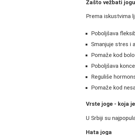
Zašto vežbati jog
Prema iskustvima lj
Poboljšava fleksib
Smanjuje stres i 
Pomaže kod bolov
Poboljšava koncen
Reguliše hormons
Pomaže kod nesa
Vrste joge - koja j
U Srbiji su najpopul
Hata joga