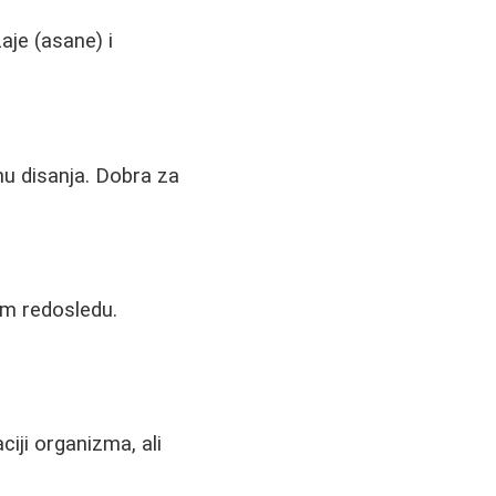
aje (asane) i
mu disanja. Dobra za
om redosledu.
iji organizma, ali