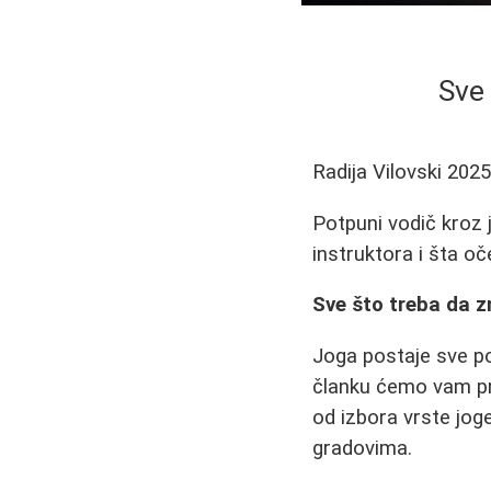
Sve 
Radija Vilovski
2025
Potpuni vodič kroz j
instruktora i šta oč
Sve što treba da z
Joga postaje sve pop
članku ćemo vam pru
od izbora vrste jog
gradovima.