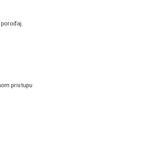
 porođaj.
nom pristupu