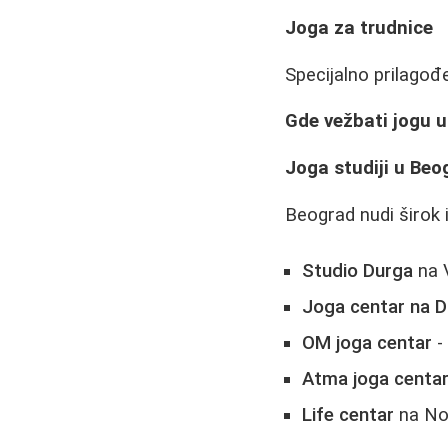
Joga za trudnice
Specijalno prilago
Gde vežbati jogu u 
Joga studiji u Beo
Beograd nudi širok i
Studio Durga
na 
Joga centar na D
OM joga centar
-
Atma joga centa
Life centar
na No