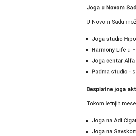
Joga u Novom Sa
U Novom Sadu možet
Joga studio Hipo
Harmony Life
u Fu
Joga centar Alfa
Padma studio
- s
Besplatne joga akt
Tokom letnjih mesec
Joga na Adi Ciganl
Joga na Savskom