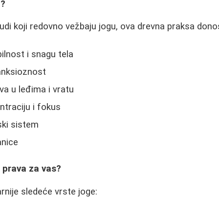
u?
udi koji redovno vežbaju jogu, ova drevna praksa donos
ilnost i snagu tela
anksioznost
a u leđima i vratu
traciju i fokus
ki sistem
nice
e prava za vas?
arnije sledeće vrste joge: