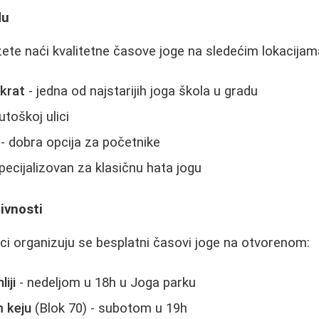
du
e naći kvalitetne časove joge na sledećim lokacijam
krat
- jedna od najstarijih joga škola u gradu
toškoj ulici
- dobra opcija za početnike
pecijalizovan za klasičnu hata jogu
ivnosti
i organizuju se besplatni časovi joge na otvorenom:
iji
- nedeljom u 18h u Joga parku
 keju
(Blok 70) - subotom u 19h