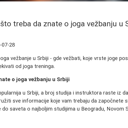
što treba da znate o joga vežbanju u S
-07-28
oga vežbanje u Srbiji - gde vežbati, koje vrste joge pos
ekivati od joga treninga.
nate o joga vežbanju u Srbiji
ularnija u Srbiji, a broj studija i instruktora raste iz
žiti sve informacije koje vam trebaju da započnete s
e do saveta o najboljim studijima u Beogradu, Novom 