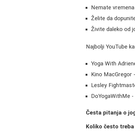
Nemate vremena 
Želite da dopunit
Živite daleko od j
Najbolji YouTube ka
Yoga With Adriene
Kino MacGregor -
Lesley Fightmaste
DoYogaWithMe - be
Česta pitanja o jo
Koliko često treba