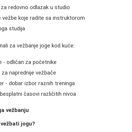
za redovno odlazak u studio
e vežbe koje radite sa instruktorom
oga studija
nali za vežbanje joge kod kuće:
 - odličan za početnike
 za naprednije vežbače
r - dobar izbor raznih treninga
splatni časovi različitih nivoa
ga vežbanju
 vežbati jogu?