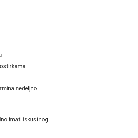
u
prostirkama
rmina nedeljno
lno imati iskustnog