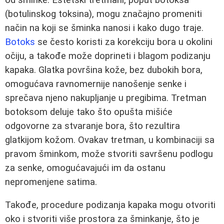
(botulinskog toksina), mogu značajno promeniti
način na koji se šminka nanosi i kako dugo traje.
Botoks
se često koristi za korekciju bora u okolini
očiju, a takođe može doprineti i blagom podizanju
kapaka. Glatka površina kože, bez dubokih bora,
omogućava ravnomernije nanošenje senke i
sprečava njeno nakupljanje u pregibima. Tretman
botoksom deluje tako što opušta mišiće
odgovorne za stvaranje bora, što rezultira
glatkijom kožom. Ovakav tretman, u kombinaciji sa
pravom šminkom, može stvoriti savršenu podlogu
za senke, omogućavajući im da ostanu
nepromenjene satima.
Takođe, procedure podizanja kapaka mogu otvoriti
oko i stvoriti više prostora za šminkanje, što je