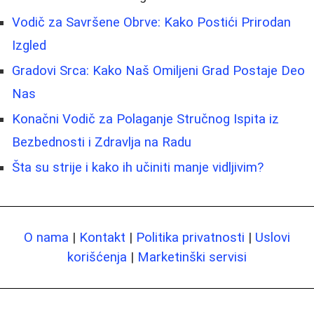
Vodič za Savršene Obrve: Kako Postići Prirodan
Izgled
Gradovi Srca: Kako Naš Omiljeni Grad Postaje Deo
Nas
Konačni Vodič za Polaganje Stručnog Ispita iz
Bezbednosti i Zdravlja na Radu
Šta su strije i kako ih učiniti manje vidljivim?
O nama
|
Kontakt
|
Politika privatnosti
|
Uslovi
korišćenja
|
Marketinški servisi