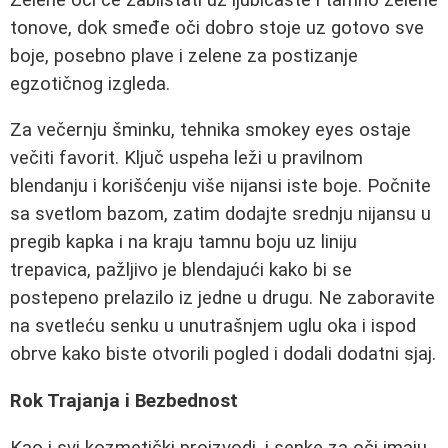
tonove, dok smeđe oči dobro stoje uz gotovo sve
boje, posebno plave i zelene za postizanje
egzotičnog izgleda.
Za večernju šminku, tehnika smokey eyes ostaje
večiti favorit. Ključ uspeha leži u pravilnom
blendanju i korišćenju više nijansi iste boje. Počnite
sa svetlom bazom, zatim dodajte srednju nijansu u
pregib kapka i na kraju tamnu boju uz liniju
trepavica, pažljivo je blendajući kako bi se
postepeno prelazilo iz jedne u drugu. Ne zaboravite
na svetleću senku u unutrašnjem uglu oka i ispod
obrve kako biste otvorili pogled i dodali dodatni sjaj.
Rok Trajanja i Bezbednost
Kao i svi kozmetički proizvodi, i senke za oči imaju