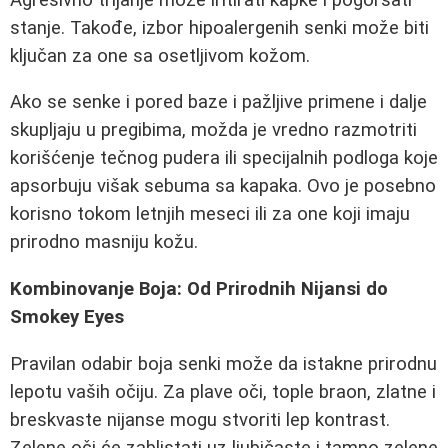
stanje. Takođe, izbor hipoalergenih senki može biti
ključan za one sa osetljivom kožom.
Ako se senke i pored baze i pažljive primene i dalje
skupljaju u pregibima, možda je vredno razmotriti
korišćenje tečnog pudera ili specijalnih podloga koje
apsorbuju višak sebuma sa kapaka. Ovo je posebno
korisno tokom letnjih meseci ili za one koji imaju
prirodno masniju kožu.
Kombinovanje Boja: Od Prirodnih Nijansi do
Smokey Eyes
Pravilan odabir boja senki može da istakne prirodnu
lepotu vaših očiju. Za plave oči, tople braon, zlatne i
breskvaste nijanse mogu stvoriti lep kontrast.
Zelene oči će zablistati uz ljubičaste i tamno zelene