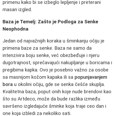
primenu kako bi se izbeglo lepljenje i preterani
masan izgled.
Baza je Temelj: Zašto je Podloga za Senke
Neophodna
Jedan od najvažnijih koraka u šminkanju očiju je
primena baze za senke. Baza ne samo da
intenzivira boju senke, već obezbeđuje i njeru
dugotrajnost, sprečavajući nakupljanje u boricama i
pregibima kapka. Ovo je posebno važno za osobe
sa masnijom kožom kapaka ili sa
popunjavanjem
bora
u okolini očiju, gde se senka češće skuplja.
Kvalitetna baza, poput onih koje nude brendovi kao
što su Artdeco, može da bude razlika između
savršeno izgledajuće šminke koja traje ceo dan i
one koja izbledi za nekoliko sati.