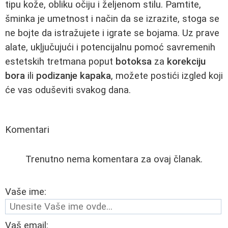
tipu kože, obliku očiju i željenom stilu. Pamtite,
šminka je umetnost i način da se izrazite, stoga se
ne bojte da istražujete i igrate se bojama. Uz prave
alate, ukļjučujući i potencijalnu pomoć savremenih
estetskih tretmana poput
botoksa
za
korekciju
bora
ili
podizanje kapaka
, možete postići izgled koji
će vas oduševiti svakog dana.
Komentari
Trenutno nema komentara za ovaj članak.
Vaše ime:
Vaš email: