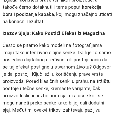
takođe ćemo dotaknuti i teme poput
korekcije
bora
i
podizanja kapaka
, koji mogu značajno uticati
na konačni rezultat.
Izazov Sjaja: Kako Postići Efekat iz Magazina
Često se pitamo kako modeli na fotografijama
imaju tako intenzivno sjajne senke. Da li je to samo
posledica digitalnog uređivanja ili postoji način da
se taj efekat postigne u stvarnom životu? Odgovor
je da, postoji. Ključ leži u korišćenju prave vrste
proizvoda. Pored klasičnih senki u prahu, na tržištu
postoje i tečne senke, kremaste varijante, čak i
proizvodi slični bezbojnom sjaju za usne koji se
mogu naneti preko senke kako bi joj dali dodatni
sjaj. Međutim, ovakvi trikovi zahtevaju pažljivu