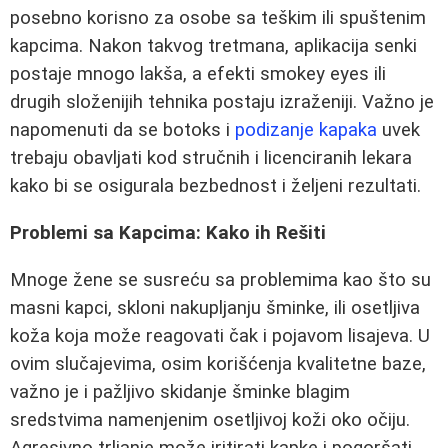
posebno korisno za osobe sa teškim ili spuštenim
kapcima. Nakon takvog tretmana, aplikacija senki
postaje mnogo lakša, a efekti smokey eyes ili
drugih složenijih tehnika postaju izraženiji. Važno je
napomenuti da se botoks i
podizanje kapaka
uvek
trebaju obavljati kod stručnih i licenciranih lekara
kako bi se osigurala bezbednost i željeni rezultati.
Problemi sa Kapcima: Kako ih Rešiti
Mnoge žene se susreću sa problemima kao što su
masni kapci, skloni nakupljanju šminke, ili osetljiva
koža koja može reagovati čak i pojavom lisajeva. U
ovim slučajevima, osim korišćenja kvalitetne baze,
važno je i pažljivo skidanje šminke blagim
sredstvima namenjenim osetljivoj koži oko očiju.
Agresivno trljanje može iritirati kapke i pogoršati