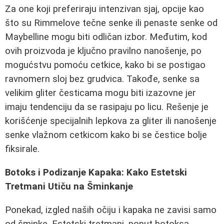
Za one koji preferiraju intenzivan sjaj, opcije kao
što su Rimmelove tečne senke ili penaste senke od
Maybelline mogu biti odličan izbor. Međutim, kod
ovih proizvoda je ključno pravilno nanošenje, po
mogućstvu pomoću cetkice, kako bi se postigao
ravnomern sloj bez grudvica. Takođe, senke sa
velikim gliter česticama mogu biti izazovne jer
imaju tendenciju da se rasipaju po licu. Rešenje je
korišćenje specijalnih lepkova za gliter ili nanošenje
senke vlažnom cetkicom kako bi se čestice bolje
fiksirale.
Botoks i Podizanje Kapaka: Kako Estetski
Tretmani Utiču na Šminkanje
Ponekad, izgled naših očiju i kapaka ne zavisi samo
od šminke. Estetski tretmani, poput botoksa