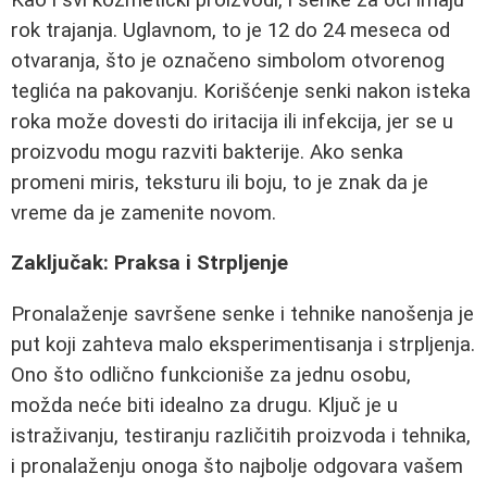
rok trajanja. Uglavnom, to je 12 do 24 meseca od
otvaranja, što je označeno simbolom otvorenog
teglića na pakovanju. Korišćenje senki nakon isteka
roka može dovesti do iritacija ili infekcija, jer se u
proizvodu mogu razviti bakterije. Ako senka
promeni miris, teksturu ili boju, to je znak da je
vreme da je zamenite novom.
Zaključak: Praksa i Strpljenje
Pronalaženje savršene senke i tehnike nanošenja je
put koji zahteva malo eksperimentisanja i strpljenja.
Ono što odlično funkcioniše za jednu osobu,
možda neće biti idealno za drugu. Ključ je u
istraživanju, testiranju različitih proizvoda i tehnika,
i pronalaženju onoga što najbolje odgovara vašem