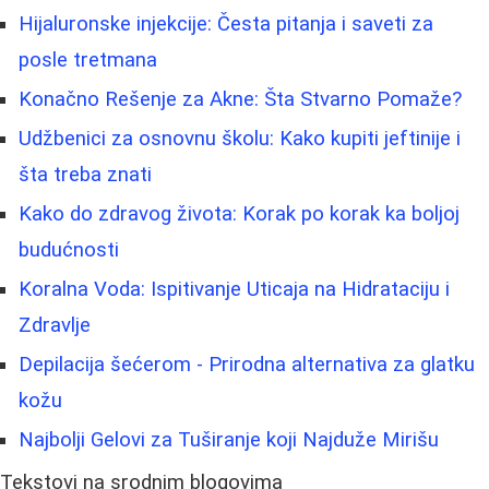
Hijaluronske injekcije: Česta pitanja i saveti za
posle tretmana
Konačno Rešenje za Akne: Šta Stvarno Pomaže?
Udžbenici za osnovnu školu: Kako kupiti jeftinije i
šta treba znati
Kako do zdravog života: Korak po korak ka boljoj
budućnosti
Koralna Voda: Ispitivanje Uticaja na Hidrataciju i
Zdravlje
Depilacija šećerom - Prirodna alternativa za glatku
kožu
Najbolji Gelovi za Tuširanje koji Najduže Mirišu
Tekstovi na srodnim blogovima