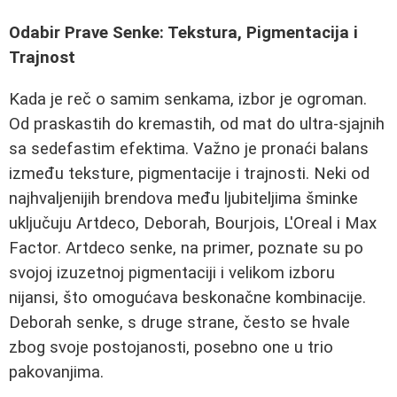
Odabir Prave Senke: Tekstura, Pigmentacija i
Trajnost
Kada je reč o samim senkama, izbor je ogroman.
Od praskastih do kremastih, od mat do ultra-sjajnih
sa sedefastim efektima. Važno je pronaći balans
između teksture, pigmentacije i trajnosti. Neki od
najhvaljenijih brendova među ljubiteljima šminke
uključuju Artdeco, Deborah, Bourjois, L'Oreal i Max
Factor. Artdeco senke, na primer, poznate su po
svojoj izuzetnoj pigmentaciji i velikom izboru
nijansi, što omogućava beskonačne kombinacije.
Deborah senke, s druge strane, često se hvale
zbog svoje postojanosti, posebno one u trio
pakovanjima.