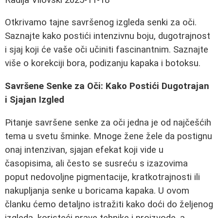
Otkrivamo tajne savršenog izgleda senki za oči.
Saznajte kako postići intenzivnu boju, dugotrajnost
i sjaj koji će vaše oči učiniti fascinantnim. Saznajte
više o korekciji bora, podizanju kapaka i botoksu.
Savršene Senke za Oči: Kako Postići Dugotrajan
i Sjajan Izgled
Pitanje savršene senke za oči jedna je od najčešćih
tema u svetu šminke. Mnoge žene žele da postignu
onaj intenzivan, sjajan efekat koji vide u
časopisima, ali često se susreću s izazovima
poput nedovoljne pigmentacije, kratkotrajnosti ili
nakupljanja senke u boricama kapaka. U ovom
članku ćemo detaljno istražiti kako doći do željenog
izgleda, koristeći prave tehnike i proizvode, a