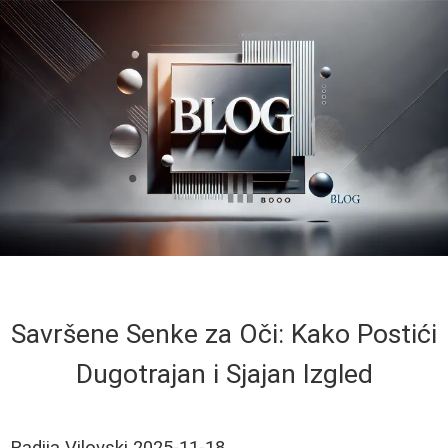
Savršene Senke za Oči: Kako Postići
Dugotrajan i Sjajan Izgled
Radija Vilovski
2025-11-18