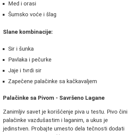
Med i orasi
Šumsko voće i šlag
Slane kombinacije:
Sir i šunka
Pavlaka i pečurke
Jaje i tvrdi sir
Zapečene palačinke sa kačkavaljem
Palačinke sa Pivom - Savršeno Lagane
Zanimljiv savet je korišćenje piva u testu. Pivo čini
palačinke vazdušastim i laganim, a ukus je
jedinstven. Probajte umesto dela tečnosti dodati