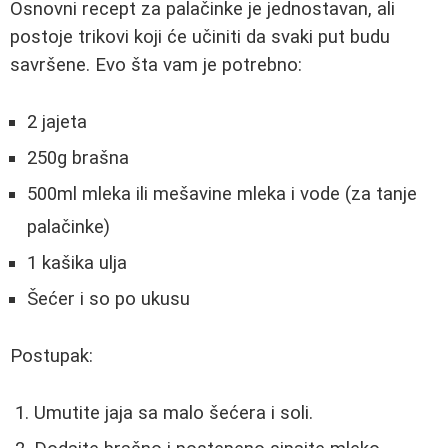
Osnovni recept za palačinke je jednostavan, ali
postoje trikovi koji će učiniti da svaki put budu
savršene. Evo šta vam je potrebno:
2 jajeta
250g brašna
500ml mleka ili mešavine mleka i vode (za tanje
palačinke)
1 kašika ulja
Šećer i so po ukusu
Postupak:
Umutite jaja sa malo šećera i soli.