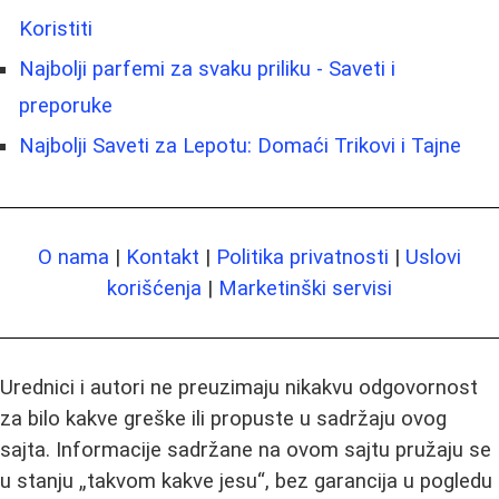
Koristiti
Najbolji parfemi za svaku priliku - Saveti i
preporuke
Najbolji Saveti za Lepotu: Domaći Trikovi i Tajne
O nama
|
Kontakt
|
Politika privatnosti
|
Uslovi
korišćenja
|
Marketinški servisi
Urednici i autori ne preuzimaju nikakvu odgovornost
za bilo kakve greške ili propuste u sadržaju ovog
sajta. Informacije sadržane na ovom sajtu pružaju se
u stanju „takvom kakve jesu“, bez garancija u pogledu