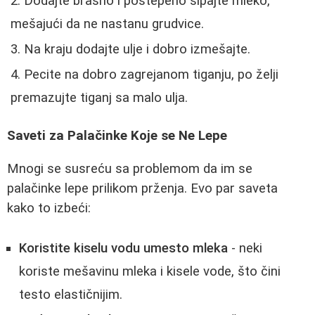
Dodajte brašno i postepeno sipajte mleko,
mešajući da ne nastanu grudvice.
Na kraju dodajte ulje i dobro izmešajte.
Pecite na dobro zagrejanom tiganju, po želji
premazujte tiganj sa malo ulja.
Saveti za Palačinke Koje se Ne Lepe
Mnogi se susreću sa problemom da im se
palačinke lepe prilikom prženja. Evo par saveta
kako to izbeći:
Koristite kiselu vodu umesto mleka
- neki
koriste mešavinu mleka i kisele vode, što čini
testo elastičnijim.