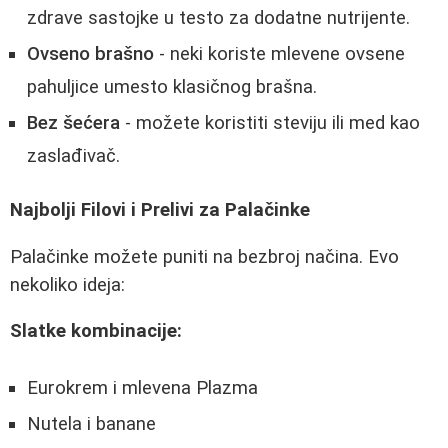
zdrave sastojke u testo za dodatne nutrijente.
Ovseno brašno
- neki koriste mlevene ovsene
pahuljice umesto klasičnog brašna.
Bez šećera
- možete koristiti steviju ili med kao
zaslađivač.
Najbolji Filovi i Prelivi za Palačinke
Palačinke možete puniti na bezbroj načina. Evo
nekoliko ideja:
Slatke kombinacije:
Eurokrem i mlevena Plazma
Nutela i banane