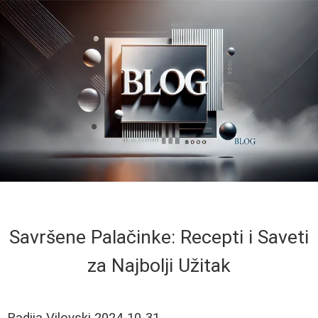
Savršene Palačinke: Recepti i Saveti
za Najbolji Užitak
Radija Vilovski
2024-10-31