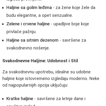
Haljine sa golim leđima
- za žene koje žele da
budu elegantne, a opet senzualne.
Zelene i crvene haljine
- upadljive boje koje
privlače pažnju.
Haljine sa sitnim dezenom
- savršene za
svakodnevno nošenje.
Svakodnevne Haljine: Udobnost i Stil
Za svakodnevnu upotrebu, idealne su udobne
haljine koje istovremeno izgledaju moderno. Neke
od najpopularnijih opcija uključuju:
Kratke haljine
- savršene za letnje dane i