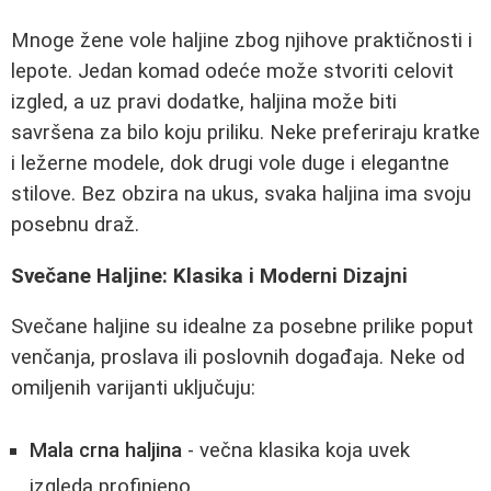
Mnoge žene vole haljine zbog njihove praktičnosti i
lepote. Jedan komad odeće može stvoriti celovit
izgled, a uz pravi dodatke, haljina može biti
savršena za bilo koju priliku. Neke preferiraju kratke
i ležerne modele, dok drugi vole duge i elegantne
stilove. Bez obzira na ukus, svaka haljina ima svoju
posebnu draž.
Svečane Haljine: Klasika i Moderni Dizajni
Svečane haljine su idealne za posebne prilike poput
venčanja, proslava ili poslovnih događaja. Neke od
omiljenih varijanti uključuju:
Mala crna haljina
- večna klasika koja uvek
izgleda profinjeno.