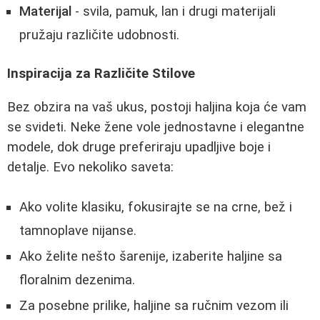
Materijal
- svila, pamuk, lan i drugi materijali
pružaju različite udobnosti.
Inspiracija za Različite Stilove
Bez obzira na vaš ukus, postoji haljina koja će vam
se svideti. Neke žene vole jednostavne i elegantne
modele, dok druge preferiraju upadljive boje i
detalje. Evo nekoliko saveta:
Ako volite klasiku, fokusirajte se na crne, bež i
tamnoplave nijanse.
Ako želite nešto šarenije, izaberite haljine sa
floralnim dezenima.
Za posebne prilike, haljine sa ručnim vezom ili