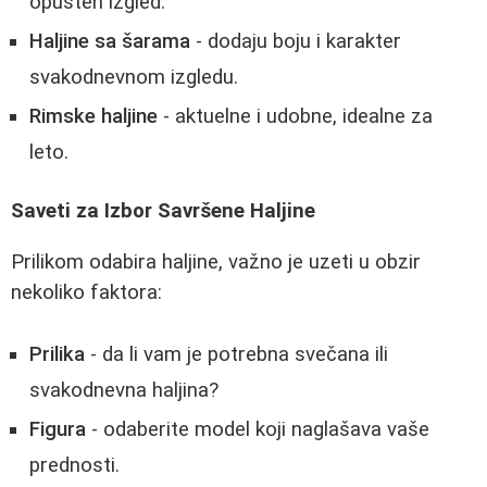
opušten izgled.
Haljine sa šarama
- dodaju boju i karakter
svakodnevnom izgledu.
Rimske haljine
- aktuelne i udobne, idealne za
leto.
Saveti za Izbor Savršene Haljine
Prilikom odabira haljine, važno je uzeti u obzir
nekoliko faktora:
Prilika
- da li vam je potrebna svečana ili
svakodnevna haljina?
Figura
- odaberite model koji naglašava vaše
prednosti.