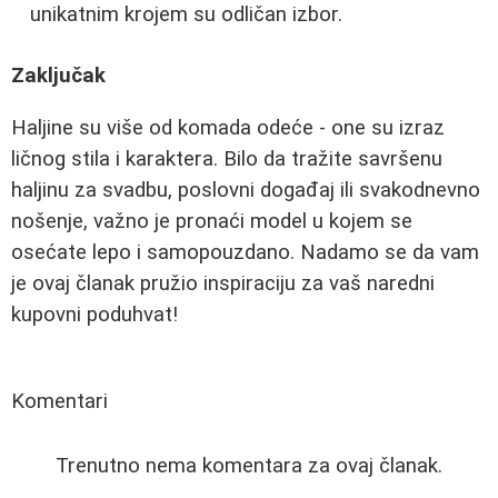
unikatnim krojem su odličan izbor.
Zaključak
Haljine su više od komada odeće - one su izraz
ličnog stila i karaktera. Bilo da tražite savršenu
haljinu za svadbu, poslovni događaj ili svakodnevno
nošenje, važno je pronaći model u kojem se
osećate lepo i samopouzdano. Nadamo se da vam
je ovaj članak pružio inspiraciju za vaš naredni
kupovni poduhvat!
Komentari
Trenutno nema komentara za ovaj članak.