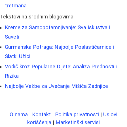
tretmana
Tekstovi na srodnim blogovima
Kreme za Samopotamnjivanje: Sva Iskustva i
Saveti
Gurmanska Potraga: Najbolje Poslastičarnice i
Slatki Užici
Vodič kroz Popularne Dijete: Analiza Prednosti i
Rizika
Najbolje Vežbe za Uvećanje Mišića Zadnjice
O nama
|
Kontakt
|
Politika privatnosti
|
Uslovi
korišćenja
|
Marketinški servisi