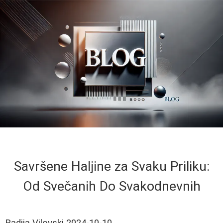
Savršene Haljine za Svaku Priliku:
Od Svečanih Do Svakodnevnih
Radija Vilovski
2024-10-10