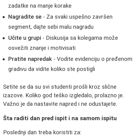
zadatke na manje korake
Nagradite se
- Za svaki uspešno završen
segment, dajte sebi malu nagradu
Učite u grupi
- Diskusija sa kolegama može
osvežiti znanje i motivisati
Pratite napredak
- Vodite evidenciju o pređenom
gradivu da vidite koliko ste postigli
Setite se da su svi studenti prošli kroz slične
izazove. Koliko god teško izgledalo, prolazno je.
Važno je da nastavite napred i ne odustajete.
Šta raditi dan pred ispit i na samom ispitu
Poslednji dan treba koristiti za: