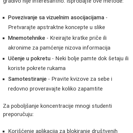
gradivo nije interesantno. Isprobajte ove metode:
Povezivanje sa vizuelnim asocijacijama
-
Pretvarajte apstraktne koncepte u slike
Mnemotehnike
- Kreirajte kratke priče ili
akronime za pamćenje nizova informacija
Učenje u pokretu
- Neki bolje pamte dok šetaju ili
koriste pokrete rukama
Samotestiranje
- Pravite kvizove za sebe i
redovno proveravajte koliko zapamtite
Za poboljšanje koncentracije mnogi studenti
preporučuju:
Korišćenje aplikacija za blokiranje društvenih