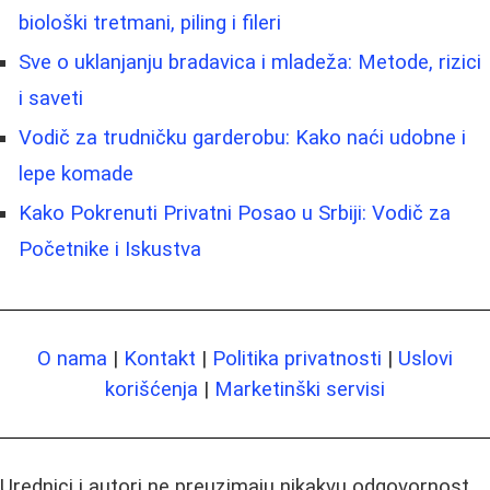
biološki tretmani, piling i fileri
Sve o uklanjanju bradavica i mladeža: Metode, rizici
i saveti
Vodič za trudničku garderobu: Kako naći udobne i
lepe komade
Kako Pokrenuti Privatni Posao u Srbiji: Vodič za
Početnike i Iskustva
O nama
|
Kontakt
|
Politika privatnosti
|
Uslovi
korišćenja
|
Marketinški servisi
Urednici i autori ne preuzimaju nikakvu odgovornost