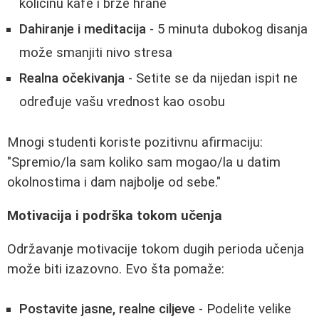
količinu kafe i brze hrane
Dahiranje i meditacija
- 5 minuta dubokog disanja
može smanjiti nivo stresa
Realna očekivanja
- Setite se da nijedan ispit ne
određuje vašu vrednost kao osobu
Mnogi studenti koriste pozitivnu afirmaciju:
"Spremio/la sam koliko sam mogao/la u datim
okolnostima i dam najbolje od sebe."
Motivacija i podrška tokom učenja
Održavanje motivacije tokom dugih perioda učenja
može biti izazovno. Evo šta pomaže:
Postavite jasne, realne ciljeve
- Podelite velike