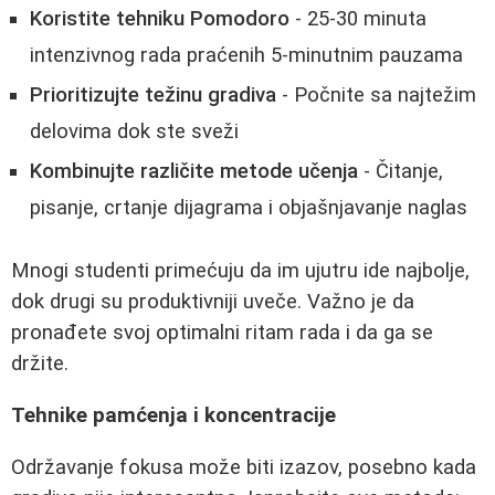
Koristite tehniku Pomodoro
- 25-30 minuta
intenzivnog rada praćenih 5-minutnim pauzama
Prioritizujte težinu gradiva
- Počnite sa najtežim
delovima dok ste sveži
Kombinujte različite metode učenja
- Čitanje,
pisanje, crtanje dijagrama i objašnjavanje naglas
Mnogi studenti primećuju da im ujutru ide najbolje,
dok drugi su produktivniji uveče. Važno je da
pronađete svoj optimalni ritam rada i da ga se
držite.
Tehnike pamćenja i koncentracije
Održavanje fokusa može biti izazov, posebno kada