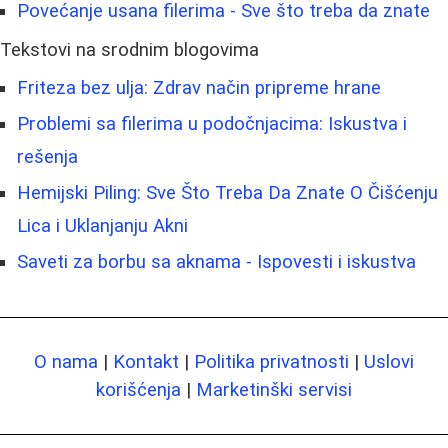
Povećanje usana filerima - Sve što treba da znate
Tekstovi na srodnim blogovima
Friteza bez ulja: Zdrav način pripreme hrane
Problemi sa filerima u podočnjacima: Iskustva i
rešenja
Hemijski Piling: Sve Što Treba Da Znate O Čišćenju
Lica i Uklanjanju Akni
Saveti za borbu sa aknama - Ispovesti i iskustva
O nama
|
Kontakt
|
Politika privatnosti
|
Uslovi
korišćenja
|
Marketinški servisi