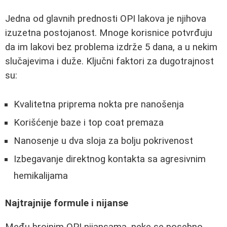
Jedna od glavnih prednosti OPI lakova je njihova
izuzetna postojanost. Mnoge korisnice potvrđuju
da im lakovi bez problema izdrže 5 dana, a u nekim
slučajevima i duže. Ključni faktori za dugotrajnost
su:
Kvalitetna priprema nokta pre nanošenja
Korišćenje baze i top coat premaza
Nanosenje u dva sloja za bolju pokrivenost
Izbegavanje direktnog kontakta sa agresivnim
hemikalijama
Najtrajnije formule i nijanse
Među brojnim OPI nijansama, neke se posebno