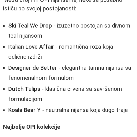
ističu po svojoj postojanosti:
Ski Teal We Drop
- izuzetno postojan sa divnom
teal nijansom
Italian Love Affair
- romantična roza koja
odlično izdrži
Designer de Better
- elegantna tamna nijansa sa
fenomenalnom formulom
Dutch Tulips
- klasična crvena sa savršenom
formulacijom
Koala Bear Y
- neutralna nijansa koja dugo traje
Najbolje OPI kolekcije