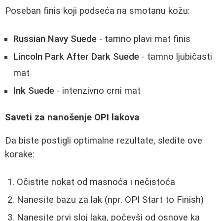
Poseban finis koji podseća na smotanu kožu:
Russian Navy Suede
- tamno plavi mat finis
Lincoln Park After Dark Suede
- tamno ljubičasti
mat
Ink Suede
- intenzivno crni mat
Saveti za nanošenje OPI lakova
Da biste postigli optimalne rezultate, sledite ove
korake:
Očistite nokat od masnoća i nečistoća
Nanesite bazu za lak (npr. OPI Start to Finish)
Nanesite prvi sloj laka, počevši od osnove ka