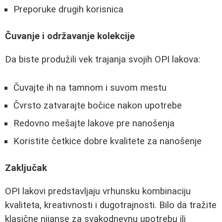
Preporuke drugih korisnica
Čuvanje i održavanje kolekcije
Da biste produžili vek trajanja svojih OPI lakova:
Čuvajte ih na tamnom i suvom mestu
Čvrsto zatvarajte bočice nakon upotrebe
Redovno mešajte lakove pre nanošenja
Koristite četkice dobre kvalitete za nanošenje
Zaključak
OPI lakovi predstavljaju vrhunsku kombinaciju
kvaliteta, kreativnosti i dugotrajnosti. Bilo da tražite
klasične nijanse za svakodnevnu upotrebu ili