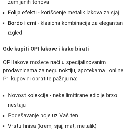
zemljanih tonova
Folija efekti
- korišćenje metalik lakova za sjaj
Bordo i crni
- klasična kombinacija za elegantan
izgled
Gde kupiti OPI lakove i kako birati
OPI lakove možete naći u specijalizovanim
prodavnicama za negu noktiju, apotekama i online.
Pri kupovini obratite pažnju na:
Novost kolekcije - neke limitirane edicije brzo
nestaju
Podešavanje boje uz Vaš ten
Vrstu finisa (krem, sjaj, mat, metalik)