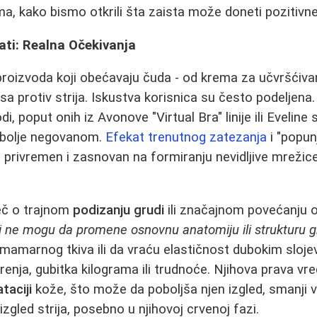
a, kako bismo otkrili šta zaista može doneti pozitiv
ati: Realna Očekivanja
proizvoda koji obećavaju čuda - od krema za učvršćivan
a protiv strija. Iskustva korisnica su često podeljen
i, poput onih iz Avonove "Virtual Bra" linije ili Evelin
 bolje negovanom.
Efekat trenutnog zatezanja
i "popun
no privremen i zasnovan na formiranju nevidljive mrežice 
eč o trajnom
podizanju grudi
ili značajnom povećanju 
i ne mogu da promene osnovnu anatomiju ili strukturu g
u mamarnog tkiva ili da vraću elastičnost dubokim sloje
renja, gubitka kilograma ili trudnoće. Njihova prava vre
taciji
kože, što može da poboljša njen izgled, smanji vidlj
izgled strija, posebno u njihovoj crvenoj fazi.