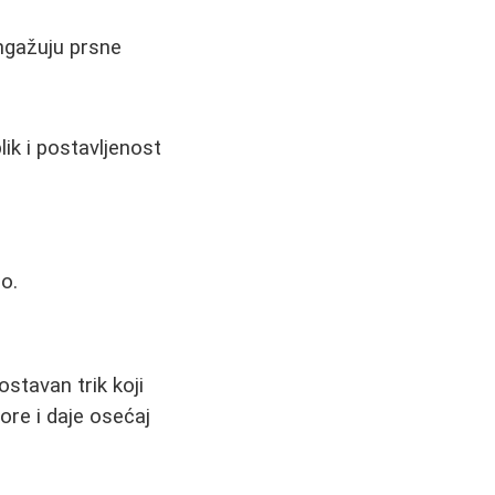
angažuju prsne
ik i postavljenost
o.
ostavan trik koji
ore i daje osećaj