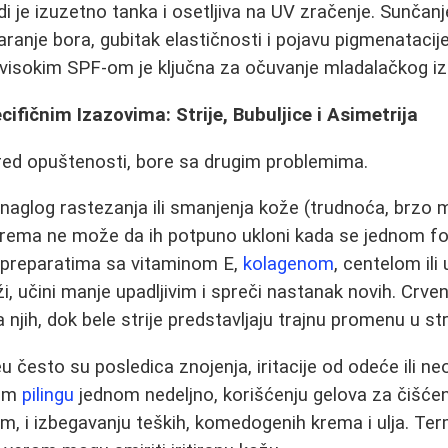
di je izuzetno tanka i osetljiva na UV zračenje. Sunča
aranje bora, gubitak elastičnosti i pojavu pigmenataci
isokim SPF-om je ključna za očuvanje mladalačkog izg
ifičnim Izazovima: Strije, Bubuljice i Asimetrija
ed opuštenosti, bore sa drugim problemima.
 naglog rastezanja ili smanjenja kože (trudnoća, brzo m
 krema ne može da ih potpuno ukloni kada se jednom f
a preparatima sa vitaminom E,
kolagenom
, centelom il
i, učini manje upadljivim i spreči nastanak novih. Crvene
 njih, dok bele strije predstavljaju trajnu promenu u st
u često su posledica znojenja, iritacije od odeće ili n
gom
pilingu
jednom nedeljno, korišćenju gelova za čišćen
cem, i izbegavanju teških, komedogenih krema i ulja. Te