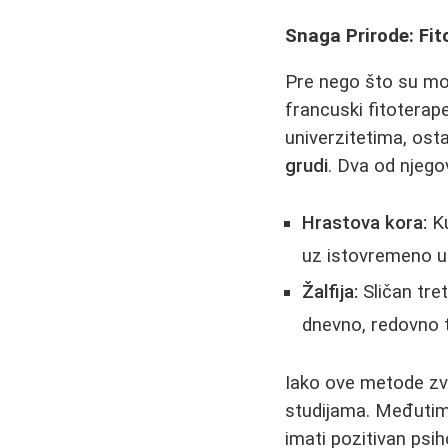
Snaga Prirode: Fit
Pre nego što su mod
francuski fitoterap
univerzitetima, ost
grudi
. Dva od njego
Hrastova kora:
Ku
uz istovremeno u
Žalfija:
Sličan tre
dnevno, redovno 
Iako ove metode zv
studijama. Međutim,
imati pozitivan psih