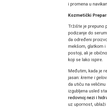
i promena u navikam
Kozmetički Prepar
Tržište je prepuno 
podizanje do serums
da određeni proizvod
mekšom, glatkom i
postoji, ali je obič
koji se lako ispire.
Međutim, kada je r
jasan:
kreme i gelov
da utiču na veličin
izgubljena usled sta
redovnoj nezi i hidra
uz upornost, ublaži 