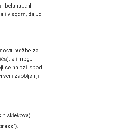
i belanaca ili
 i vlagom, dajući
vnosti.
Vežbe za
ća), ali mogu
ji se nalazi ispod
šći i zaobljeniji
ih sklekova).
press").