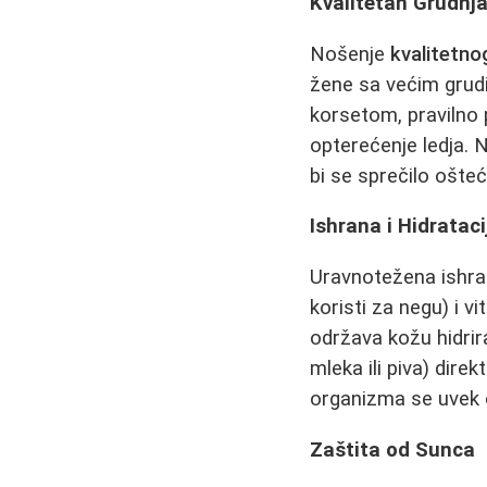
Kvalitetan Grudnja
Nošenje
kvalitetno
žene sa većim grud
korsetom, pravilno
opterećenje ledja.
bi se sprečilo ošte
Ishrana i Hidrataci
Uravnotežena ishra
koristi za negu) i v
održava kožu hidrir
mleka ili piva) dire
organizma se uvek o
Zaštita od Sunca