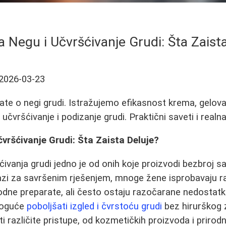
a Negu i Učvršćivanje Grudi: Šta Zaist
2026-03-23
ate o negi grudi. Istražujemo efikasnost krema, gelova
 učvršćivanje i podizanje grudi. Praktični saveti i realn
čvršćivanje Grudi: Šta Zaista Deluje?
ćivanja grudi jedno je od onih koje proizvodi bezbroj s
azi za savršenim rješenjem, mnoge žene isprobavaju r
rodne preparate, ali često ostaju razočarane nedostatko
 moguće
poboljšati izgled i čvrstoću grudi
bez hirurškog
ti različite pristupe, od kozmetičkih proizvoda i priro