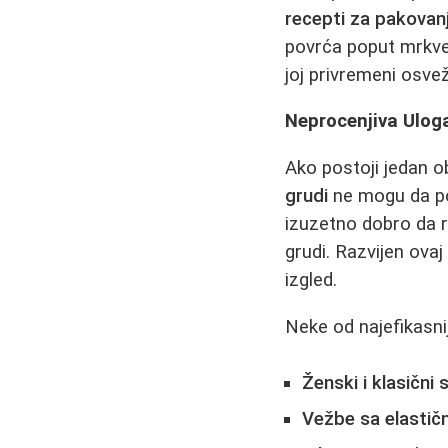
recepti za pakovan
povrća poput mrkve 
joj privremeni osvež
Neprocenjiva Uloga
Ako postoji jedan ob
grudi
ne mogu da pov
izuzetno dobro da r
grudi. Razvijen ovaj 
izgled.
Neke od najefikasnij
Ženski i klasični 
Vežbe sa elastič