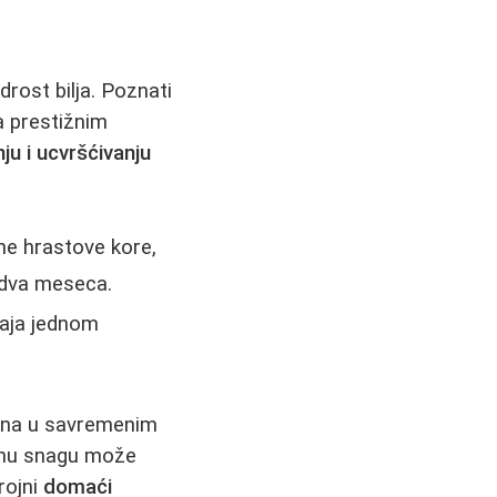
rost bilja. Poznati
a prestižnim
nju i ucvršćivanju
ne hrastove kore,
 dva meseca.
čaja jednom
đena u savremenim
odnu snagu može
rojni
domaći