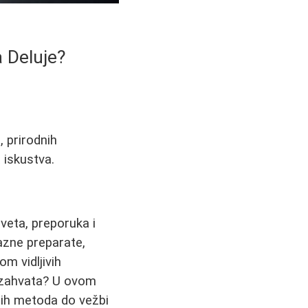
a Deluje?
, prirodnih
a iskustva.
aveta, preporuka i
azne preparate,
m vidljivih
 zahvata? U ovom
dnih metoda do vežbi