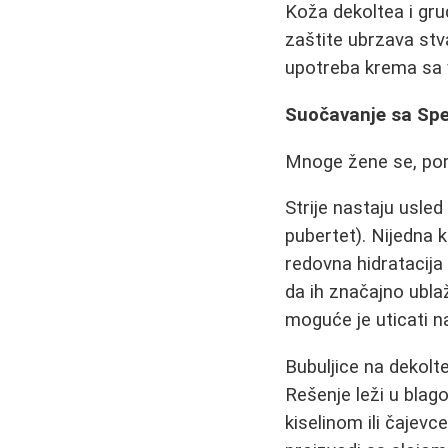
Koža dekoltea i gru
zaštite ubrzava stv
upotreba krema sa v
Suočavanje sa Spec
Mnoge žene se, por
Strije nastaju usled
pubertet). Nijedna
redovna hidratacij
da ih značajno ublaž
moguće je uticati na
Bubuljice na dekolte
Rešenje leži u bla
kiselinom ili čajev