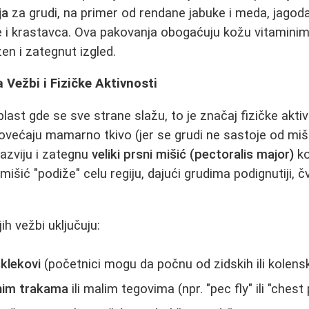
ja
za grudi, na primer od rendane jabuke i meda, jagoda 
i krastavca. Ova pakovanja obogaćuju kožu vitaminima
en i zategnut izgled.
 Vežbi i Fizičke Aktivnosti
last gde se sve strane slažu, to je značaj fizičke akti
ećaju mamarno tkivo (jer se grudi ne sastoje od miši
azviju i zategnu
veliki prsni mišić (pectoralis major)
ko
mišić "podiže" celu regiju, dajući grudima podignutiji, čvr
ih vežbi uključuju:
sklekovi
(početnici mogu da počnu od zidskih ili kolensk
nim trakama
ili malim tegovima (npr. "pec fly" ili "chest 