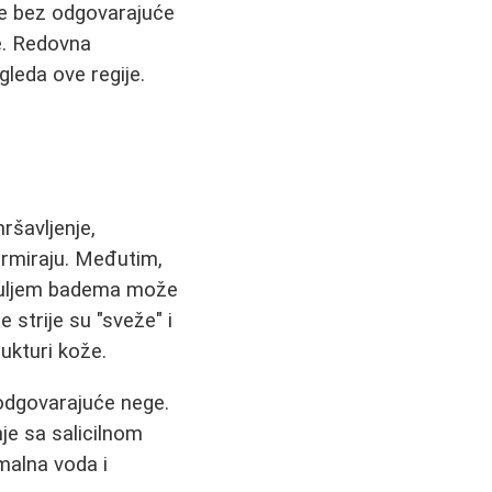
nje bez odgovarajuće
je. Redovna
leda ove regije.
ršavljenje,
ormiraju. Međutim,
i uljem badema može
 strije su "sveže" i
rukturi kože.
eodgovarajuće nege.
je sa salicilnom
rmalna voda i