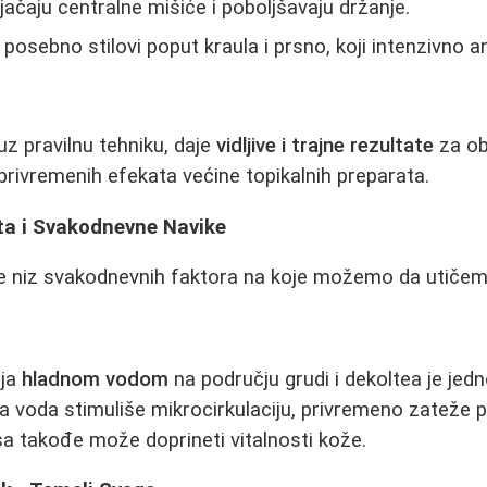
 jačaju centralne mišiće i poboljšavaju držanje.
, posebno stilovi poput kraula i prsno, koji intenzivno 
z pravilnu tehniku, daje
vidljive i trajne rezultate
za obl
 privremenih efekata većine topikalnih preparata.
ota i Svakodnevne Navike
iče niz svakodnevnih faktora na koje možemo da utičem
nja
hladnom vodom
na području grudi i dekoltea je jedn
 voda stimuliše mikrocirkulaciju, privremeno zateže p
a takođe može doprineti vitalnosti kože.