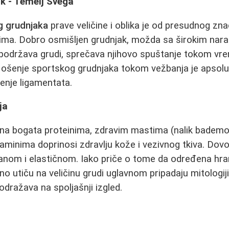
k - Temelj Svega
g grudnjaka
prave veličine i oblika je od presudnog zn
ima. Dobro osmišljen grudnjak, možda sa širokim nar
 podržava grudi, sprečava njihovo spuštanje tokom vr
 Nošenje sportskog grudnjaka tokom vežbanja je apsol
ćenje ligamentata.
ja
na bogata proteinima, zdravim mastima (nalik bademov
itaminima doprinosi zdravlju kože i vezivnog tkiva. Dov
anom i elastičnom. Iako priče o tome da određena hrana
ktno utiču na veličinu grudi uglavnom pripadaju mitologi
dražava na spoljašnji izgled.