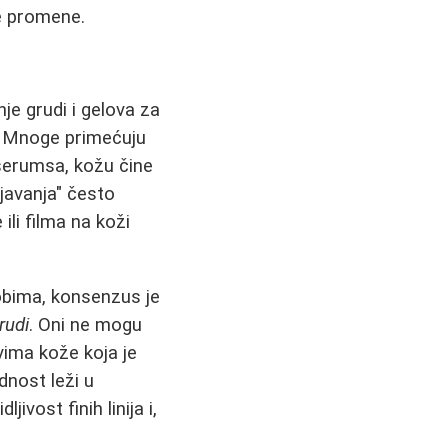
ne promene.
je grudi i gelova za
a. Mnoge primećuju
e serumsa, kožu čine
javanja" često
ili filma na koži
obima, konsenzus je
rudi
. Oni ne mogu
vima kože koja je
dnost leži u
ivost finih linija i,