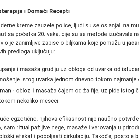
oterapija i Domaći Recepti
erne kreme zauzele police, ljudi su se oslanjali na mud
eut sa početka 20. veka, čije su se metode izučavale n
avio je zanimljive zapise o biljkama koje pomažu u
jaca
vih predloga uključuju:
panje i masaža grudiju uz obloge od uvarka od istuca
nošenje istog uvarka jednom dnevno tokom najmanje
tman - oblozi i masaža čajem od žalfije, uz piće istog 
tokom nekoliko meseci.
uče egzotično, njihova efikasnost nije naučno potvr
 sam ritual pažljive nege, masaže i verovanja u prir
ološki efekat i poboljšati cirkulaciju. Takođe, postoje b