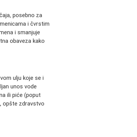
ačaja, posebno za
amenicama i čvrstim
emena i smanjuje
utna obaveza kako
om ulju koje se i
oljan unos vode
 ili piće (poput
ji, opšte zdravstvo