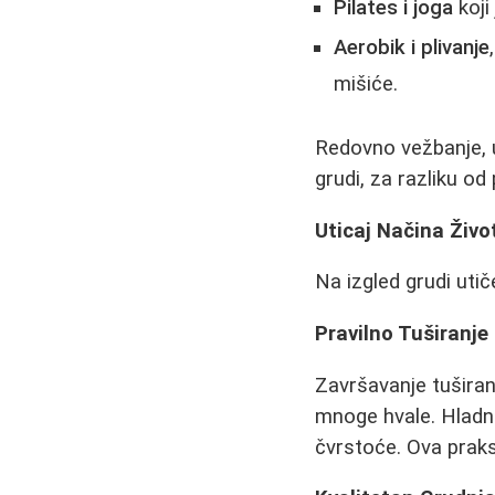
Pilates i joga
koji
Aerobik i plivanje
mišiće.
Redovno vežbanje, u
grudi, za razliku od
Uticaj Načina Živ
Na izgled grudi ut
Pravilno Tuširanje
Završavanje tušira
mnoge hvale. Hladna
čvrstoće. Ova praks