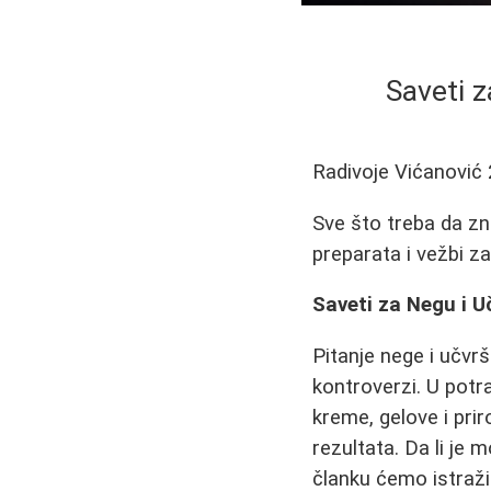
Saveti z
Radivoje Vićanović
Sve što treba da zn
preparata i vežbi za
Saveti za Negu i U
Pitanje nege i učvrš
kontroverzi. U potr
kreme, gelove i pri
rezultata. Da li je
članku ćemo istraži