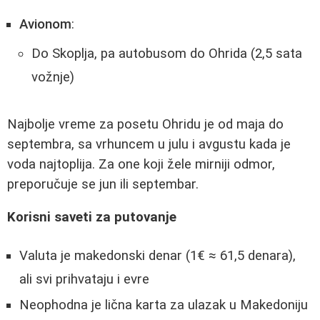
Avionom
:
Do Skoplja, pa autobusom do Ohrida (2,5 sata
vožnje)
Najbolje vreme za posetu Ohridu je od maja do
septembra, sa vrhuncem u julu i avgustu kada je
voda najtoplija. Za one koji žele mirniji odmor,
preporučuje se jun ili septembar.
Korisni saveti za putovanje
Valuta je makedonski denar (1€ ≈ 61,5 denara),
ali svi prihvataju i evre
Neophodna je lična karta za ulazak u Makedoniju