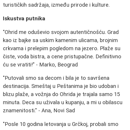
turističkih sadržaja, između prirode i kulture.
Iskustva putnika
"Ohrid me oduševio svojom autentičnošću. Grad
kao iz bajke sa uskim kamenim ulicama, brojnim
crkvama i prelepim pogledom na jezero. Plaže su
čiste, voda bistra, a cene pristupačne. Definitivno
ću se vratiti!" - Marko, Beograd
"Putovali smo sa decom i bila je to savršena
destinacija. Smeštaj u Peštanima je bio udoban i
blizu plaže, a vožnja do Ohrida je trajala samo 15
minuta. Deca su uživala u kupanju, a mi u obilascu
znamenitosti." - Ana, Novi Sad
"Posle 10 godina letovanja u Grčkoj, probali smo