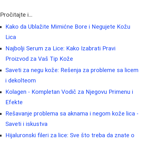
Pročitajte i...
Kako da Ublažite Mimićne Bore i Negujete Kožu
Lica
Najbolji Serum za Lice: Kako Izabrati Pravi
Proizvod za Vaš Tip Kože
Saveti za negu kože: Rešenja za probleme sa licem
i dekolteom
Kolagen - Kompletan Vodič za Njegovu Primenu i
Efekte
Rešavanje problema sa aknama i negom kože lica -
Saveti i iskustva
Hijaluronski fileri za lice: Sve što treba da znate o