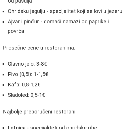
od pasulja
Ohridsku jegulju - specijalitet koji se lovi u jezeru
Ajvar i pinđur - domaći namazi od paprike i
povrća
Prosečne cene u restoranima:
Glavno jelo: 3-8€
Pivo (0,5l): 1-1,5€
Kafa: 0,8-1,2€
Sladoled: 0,5-1€
Najbolje preporučeni restorani:
Letnica
- specijaliteti od ohridske ribe