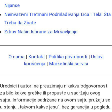
Nijanse
Neinvazivni Tretmani Podmlađivanja Lica i Tela: Šta
Treba da Znate
Zdrav Način Ishrane za Mršavljenje
O nama
|
Kontakt
|
Politika privatnosti
|
Uslovi
korišćenja
|
Marketinški servisi
Urednici i autori ne preuzimaju nikakvu odgovornost
za bilo kakve greške ili propuste u sadržaju ovog
sajta. Informacije sadržane na ovom sajtu pružaju se
u stanju „takvom kakve jesu“, bez garancija u pogledu