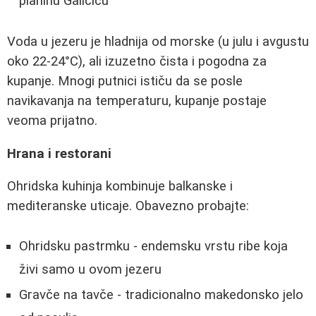
planinu Galičicu
Voda u jezeru je hladnija od morske (u julu i avgustu
oko 22-24°C), ali izuzetno čista i pogodna za
kupanje. Mnogi putnici ističu da se posle
navikavanja na temperaturu, kupanje postaje
veoma prijatno.
Hrana i restorani
Ohridska kuhinja kombinuje balkanske i
mediteranske uticaje. Obavezno probajte:
Ohridsku pastrmku - endemsku vrstu ribe koja
živi samo u ovom jezeru
Gravče na tavče - tradicionalno makedonsko jelo