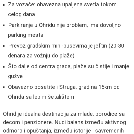
Za vozače: obavezna upaljena svetla tokom
celog dana
Parkiranje u Ohridu nije problem, ima dovoljno
parking mesta
Prevoz gradskim mini-busevima je jeftin (20-30
denara za vožnju do plaže)
Što dalje od centra grada, plaže su čistije i manje
gužve
Obavezno posetite i Struga, grad na 15km od
Ohrida sa lepim šetalištem
Ohrid je idealna destinacija za mlade, porodice sa
decom i penzionere. Nudi balans između aktivnog
odmora i opuštanja, između istorije i savremenih