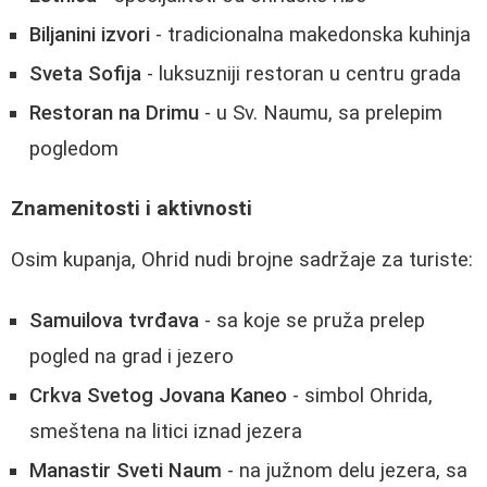
Biljanini izvori
- tradicionalna makedonska kuhinja
Sveta Sofija
- luksuzniji restoran u centru grada
Restoran na Drimu
- u Sv. Naumu, sa prelepim
pogledom
Znamenitosti i aktivnosti
Osim kupanja, Ohrid nudi brojne sadržaje za turiste:
Samuilova tvrđava
- sa koje se pruža prelep
pogled na grad i jezero
Crkva Svetog Jovana Kaneo
- simbol Ohrida,
smeštena na litici iznad jezera
Manastir Sveti Naum
- na južnom delu jezera, sa