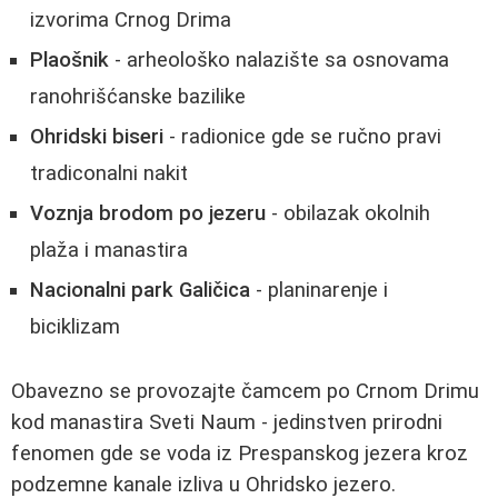
izvorima Crnog Drima
Plaošnik
- arheološko nalazište sa osnovama
ranohrišćanske bazilike
Ohridski biseri
- radionice gde se ručno pravi
tradiconalni nakit
Voznja brodom po jezeru
- obilazak okolnih
plaža i manastira
Nacionalni park Galičica
- planinarenje i
biciklizam
Obavezno se provozajte čamcem po Crnom Drimu
kod manastira Sveti Naum - jedinstven prirodni
fenomen gde se voda iz Prespanskog jezera kroz
podzemne kanale izliva u Ohridsko jezero.