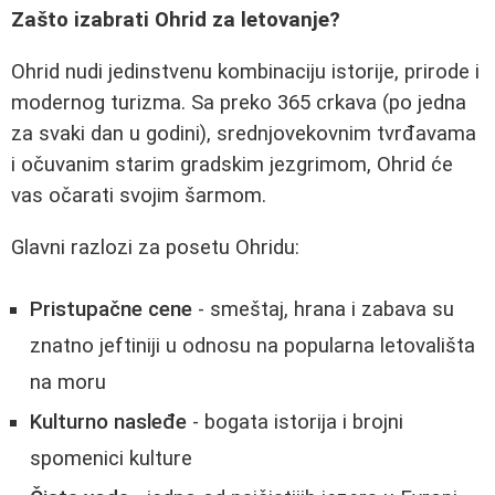
Zašto izabrati Ohrid za letovanje?
Ohrid nudi jedinstvenu kombinaciju istorije, prirode i
modernog turizma. Sa preko 365 crkava (po jedna
za svaki dan u godini), srednjovekovnim tvrđavama
i očuvanim starim gradskim jezgrimom, Ohrid će
vas očarati svojim šarmom.
Glavni razlozi za posetu Ohridu:
Pristupačne cene
- smeštaj, hrana i zabava su
znatno jeftiniji u odnosu na popularna letovališta
na moru
Kulturno nasleđe
- bogata istorija i brojni
spomenici kulture