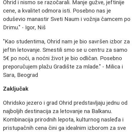
Ohrid i nismo se razočarali. Manje gužve, jeftinije
cene, a kvalitet odmora isti. Posebno nas je
oduševio manastir Sveti Naum i vožnja čamcem po
Drimu." - Igor, Niš
"Kao studentima, Ohrid nam je bio savršen izbor za
jeftin letovanje. Smestili smo se u centru za samo
5€ po noći, a noćni život je bio odličan. Posebno
preporučujem plažu Gradište za mlade." - Milica i
Sara, Beograd
Zaključak
Ohridsko jezero i grad Ohrid predstavljaju jednu od
najboljih destinacija za letovanje na Balkanu.
Kombinacija prirodnih lepota, kulturnog nasleđa i
pristupačnih cena čini ga idealnim izborom za sve