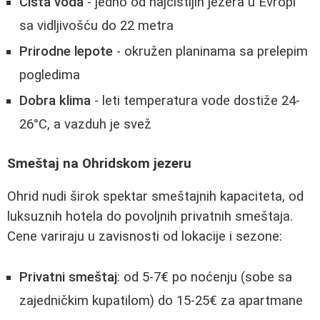
Čista voda
- jedno od najčistijih jezera u Evropi
sa vidljivošću do 22 metra
Prirodne lepote
- okružen planinama sa prelepim
pogledima
Dobra klima
- leti temperatura vode dostiže 24-
26°C, a vazduh je svež
Smeštaj na Ohridskom jezeru
Ohrid nudi širok spektar smeštajnih kapaciteta, od
luksuznih hotela do povoljnih privatnih smeštaja.
Cene variraju u zavisnosti od lokacije i sezone:
Privatni smeštaj
: od 5-7€ po noćenju (sobe sa
zajedničkim kupatilom) do 15-25€ za apartmane