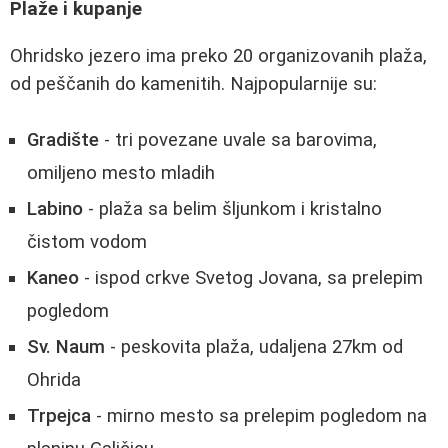
Plaže i kupanje
Ohridsko jezero ima preko 20 organizovanih plaža,
od peščanih do kamenitih. Najpopularnije su:
Gradište
- tri povezane uvale sa barovima,
omiljeno mesto mladih
Labino
- plaža sa belim šljunkom i kristalno
čistom vodom
Kaneo
- ispod crkve Svetog Jovana, sa prelepim
pogledom
Sv. Naum
- peskovita plaža, udaljena 27km od
Ohrida
Trpejca
- mirno mesto sa prelepim pogledom na