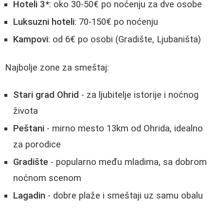
Hoteli 3*
: oko 30-50€ po noćenju za dve osobe
Luksuzni hoteli
: 70-150€ po noćenju
Kampovi
: od 6€ po osobi (Gradište, Ljubaništa)
Najbolje zone za smeštaj:
Stari grad Ohrid
- za ljubitelje istorije i noćnog
života
Peštani
- mirno mesto 13km od Ohrida, idealno
za porodice
Gradište
- popularno među mladima, sa dobrom
noćnom scenom
Lagadin
- dobre plaže i smeštaji uz samu obalu