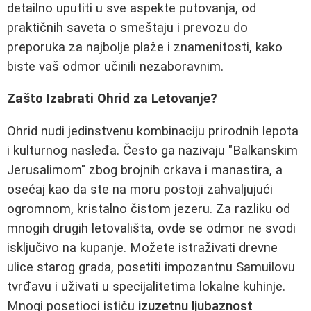
detailno uputiti u sve aspekte putovanja, od
praktičnih saveta o smeštaju i prevozu do
preporuka za najbolje plaže i znamenitosti, kako
biste vaš odmor učinili nezaboravnim.
Zašto Izabrati Ohrid za Letovanje?
Ohrid nudi jedinstvenu kombinaciju prirodnih lepota
i kulturnog nasleđa. Često ga nazivaju "Balkanskim
Jerusalimom" zbog brojnih crkava i manastira, a
osećaj kao da ste na moru postoji zahvaljujući
ogromnom, kristalno čistom jezeru. Za razliku od
mnogih drugih letovališta, ovde se odmor ne svodi
isključivo na kupanje. Možete istraživati drevne
ulice starog grada, posetiti impozantnu Samuilovu
tvrđavu i uživati u specijalitetima lokalne kuhinje.
Mnogi posetioci ističu
izuzetnu ljubaznost