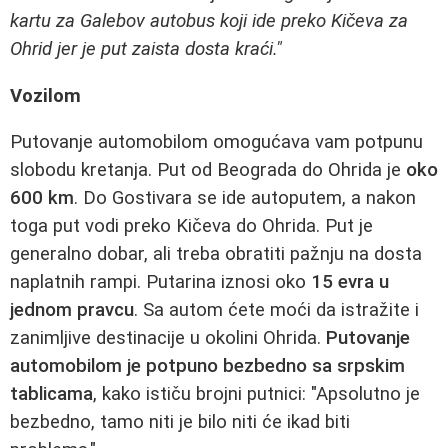
kartu za Galebov autobus koji ide preko Kičeva za
Ohrid jer je put zaista dosta kraći."
Vozilom
Putovanje automobilom omogućava vam potpunu
slobodu kretanja. Put od Beograda do Ohrida je
oko
600 km
. Do Gostivara se ide autoputem, a nakon
toga put vodi preko Kičeva do Ohrida. Put je
generalno dobar, ali treba obratiti pažnju na dosta
naplatnih rampi. Putarina iznosi oko
15 evra u
jednom pravcu
. Sa autom ćete moći da istražite i
zanimljive destinacije u okolini Ohrida.
Putovanje
automobilom je potpuno bezbedno sa srpskim
tablicama
, kako ističu brojni putnici: "Apsolutno je
bezbedno, tamo niti je bilo niti će ikad biti