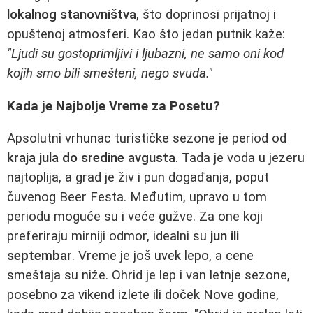
lokalnog stanovništva
, što doprinosi prijatnoj i
opuštenoj atmosferi. Kao što jedan putnik kaže:
"Ljudi su gostoprimljivi i ljubazni, ne samo oni kod
kojih smo bili smešteni, nego svuda."
Kada je Najbolje Vreme za Posetu?
Apsolutni vrhunac turističke sezone je period od
kraja jula do sredine avgusta
. Tada je voda u jezeru
najtoplija, a grad je živ i pun događanja, poput
čuvenog Beer Festa. Međutim, upravo u tom
periodu moguće su i veće gužve. Za one koji
preferiraju mirniji odmor, idealni su
jun ili
septembar
. Vreme je još uvek lepo, a cene
smeštaja su niže. Ohrid je lep i van letnje sezone,
posebno za vikend izlete ili doček Nove godine,