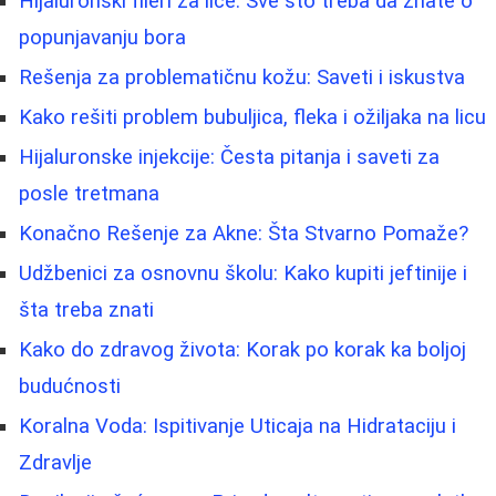
Hijaluronski fileri za lice: Sve što treba da znate o
popunjavanju bora
Rešenja za problematičnu kožu: Saveti i iskustva
Kako rešiti problem bubuljica, fleka i ožiljaka na licu
Hijaluronske injekcije: Česta pitanja i saveti za
posle tretmana
Konačno Rešenje za Akne: Šta Stvarno Pomaže?
Udžbenici za osnovnu školu: Kako kupiti jeftinije i
šta treba znati
Kako do zdravog života: Korak po korak ka boljoj
budućnosti
Koralna Voda: Ispitivanje Uticaja na Hidrataciju i
Zdravlje