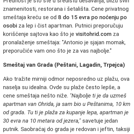
Prednost je što ste u središtu dešavanja, blizu svih
znamenitosti, restorana i šetališta. Cene privatnog
smeštaja kreću se od
8 do 15 evra po noćenju po
osobi
za lep i čist apartman. Putnici preporučuju
korišćenje sajtova kao što je
visitohrid.com
za
pronalaženje smeštaja: "Antonio je sjajan momak,
preporučiće vam ono što je za vas najbolje."
Smeštaj van Grada (Peštani, Lagadin, Trpejca)
Ako tražite mirniji odmor neposredno uz plažu, ova
naselja su idealna. Ovde su plaže često lepše, a
cene smeštaja nešto niže.
"Najbolje ti je da uzmeš
apartman van Ohrida, ja sam bio u Peštanima, 10 km
od grada. Tu ti je plaža za kupanje lepa, apartman je
30 evra na 10 metara od jezera,"
savetuje jedan
putnik. Saobraćaj do grada je redovan i jeftin, taksiji