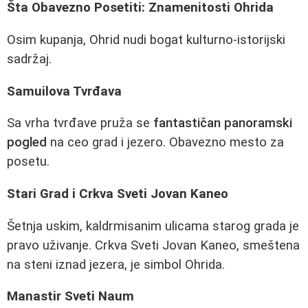
Šta Obavezno Posetiti: Znamenitosti Ohrida
Osim kupanja, Ohrid nudi bogat kulturno-istorijski
sadržaj.
Samuilova Tvrđava
Sa vrha tvrđave pruža se
fantastičan panoramski
pogled
na ceo grad i jezero. Obavezno mesto za
posetu.
Stari Grad i Crkva Sveti Jovan Kaneo
Šetnja uskim, kaldrmisanim ulicama starog grada je
pravo uživanje. Crkva Sveti Jovan Kaneo, smeštena
na steni iznad jezera, je simbol Ohrida.
Manastir Sveti Naum