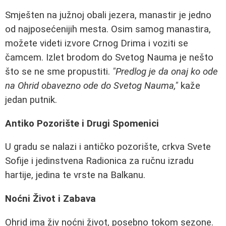
Smješten na južnoj obali jezera, manastir je jedno
od najposećenijih mesta. Osim samog manastira,
možete videti izvore Crnog Drima i voziti se
čamcem. Izlet brodom do Svetog Nauma je nešto
što se ne sme propustiti.
"Predlog je da onaj ko ode
na Ohrid obavezno ode do Svetog Nauma,"
kaže
jedan putnik.
Antiko Pozorište i Drugi Spomenici
U gradu se nalazi i antičko pozorište, crkva Svete
Sofije i jedinstvena Radionica za ručnu izradu
hartije, jedina te vrste na Balkanu.
Noćni Život i Zabava
Ohrid ima živ noćni život, posebno tokom sezone.