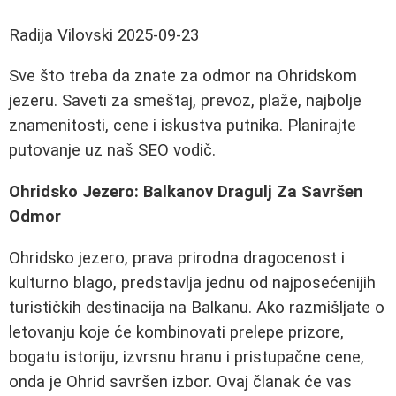
Radija Vilovski
2025-09-23
Sve što treba da znate za odmor na Ohridskom
jezeru. Saveti za smeštaj, prevoz, plaže, najbolje
znamenitosti, cene i iskustva putnika. Planirajte
putovanje uz naš SEO vodič.
Ohridsko Jezero: Balkanov Dragulj Za Savršen
Odmor
Ohridsko jezero, prava prirodna dragocenost i
kulturno blago, predstavlja jednu od najposećenijih
turističkih destinacija na Balkanu. Ako razmišljate o
letovanju koje će kombinovati prelepe prizore,
bogatu istoriju, izvrsnu hranu i pristupačne cene,
onda je Ohrid savršen izbor. Ovaj članak će vas