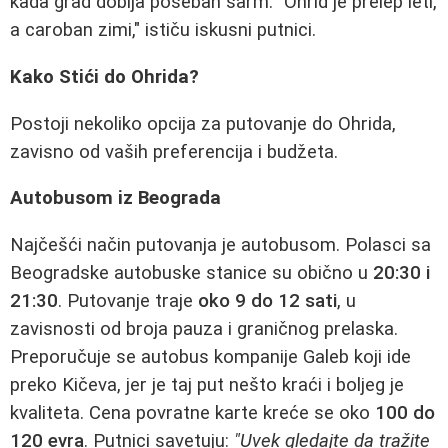
kada grad dobija poseban šarm. "Ohrid je prelep leti,
a caroban zimi," ističu iskusni putnici.
Kako Stići do Ohrida?
Postoji nekoliko opcija za putovanje do Ohrida,
zavisno od vaših preferencija i budžeta.
Autobusom iz Beograda
Najčešći način putovanja je autobusom. Polasci sa
Beogradske autobuske stanice su obično u
20:30 i
21:30
. Putovanje traje
oko 9 do 12 sati
, u
zavisnosti od broja pauza i graničnog prelaska.
Preporučuje se autobus kompanije Galeb koji ide
preko Kičeva, jer je taj put nešto kraći i boljeg je
kvaliteta. Cena povratne karte kreće se oko
100 do
120 evra
. Putnici savetuju:
"Uvek gledajte da tražite