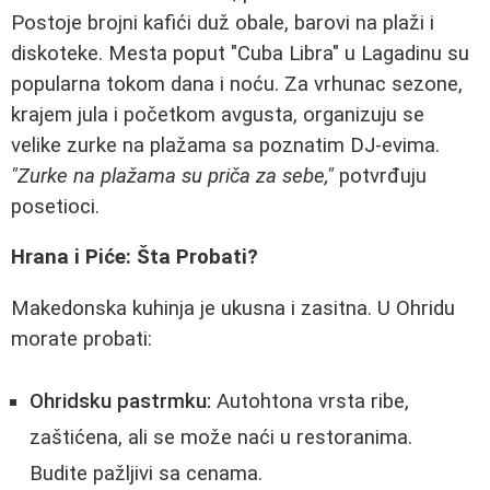
Postoje brojni kafići duž obale, barovi na plaži i
diskoteke. Mesta poput "Cuba Libra" u Lagadinu su
popularna tokom dana i noću. Za vrhunac sezone,
krajem jula i početkom avgusta, organizuju se
velike zurke na plažama sa poznatim DJ-evima.
"Zurke na plažama su priča za sebe,"
potvrđuju
posetioci.
Hrana i Piće: Šta Probati?
Makedonska kuhinja je ukusna i zasitna. U Ohridu
morate probati:
Ohridsku pastrmku:
Autohtona vrsta ribe,
zaštićena, ali se može naći u restoranima.
Budite pažljivi sa cenama.