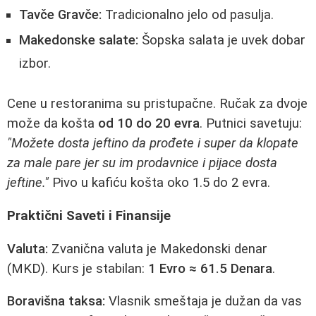
Tavče Gravče:
Tradicionalno jelo od pasulja.
Makedonske salate:
Šopska salata je uvek dobar
izbor.
Cene u restoranima su pristupačne. Ručak za dvoje
može da košta
od 10 do 20 evra
. Putnici savetuju:
"Možete dosta jeftino da prođete i super da klopate
za male pare jer su im prodavnice i pijace dosta
jeftine."
Pivo u kafiću košta oko 1.5 do 2 evra.
Praktični Saveti i Finansije
Valuta:
Zvanična valuta je Makedonski denar
(MKD). Kurs je stabilan:
1 Evro ≈ 61.5 Denara
.
Boravišna taksa:
Vlasnik smeštaja je dužan da vas