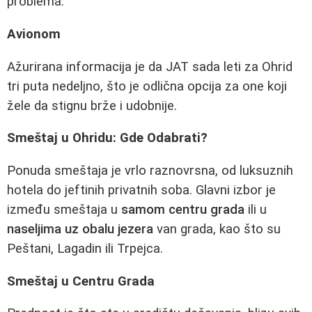
problema."
Avionom
Ažurirana informacija je da JAT sada leti za Ohrid
tri puta nedeljno, što je odlična opcija za one koji
žele da stignu brže i udobnije.
Smeštaj u Ohridu: Gde Odabrati?
Ponuda smeštaja je vrlo raznovrsna, od luksuznih
hotela do jeftinih privatnih soba. Glavni izbor je
između smeštaja u
samom centru grada
ili u
naseljima uz obalu jezera
van grada, kao što su
Peštani, Lagadin ili Trpejca.
Smeštaj u Centru Grada