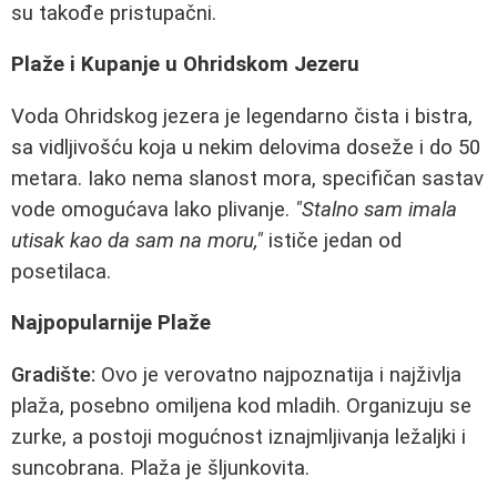
su takođe pristupačni.
Plaže i Kupanje u Ohridskom Jezeru
Voda Ohridskog jezera je legendarno čista i bistra,
sa vidljivošću koja u nekim delovima doseže i do 50
metara. Iako nema slanost mora, specifičan sastav
vode omogućava lako plivanje.
"Stalno sam imala
utisak kao da sam na moru,"
ističe jedan od
posetilaca.
Najpopularnije Plaže
Gradište:
Ovo je verovatno najpoznatija i najživlja
plaža, posebno omiljena kod mladih. Organizuju se
zurke, a postoji mogućnost iznajmljivanja ležaljki i
suncobrana. Plaža je šljunkovita.