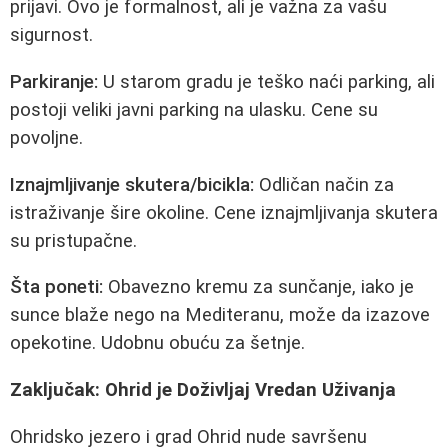
prijavi. Ovo je formalnost, ali je važna za vašu
sigurnost.
Parkiranje:
U starom gradu je teško naći parking, ali
postoji veliki javni parking na ulasku. Cene su
povoljne.
Iznajmljivanje skutera/bicikla:
Odličan način za
istraživanje šire okoline. Cene iznajmljivanja skutera
su pristupačne.
Šta poneti:
Obavezno kremu za sunčanje, iako je
sunce blaže nego na Mediteranu, može da izazove
opekotine. Udobnu obuću za šetnje.
Zaključak: Ohrid je Doživljaj Vredan Uživanja
Ohridsko jezero i grad Ohrid nude savršenu