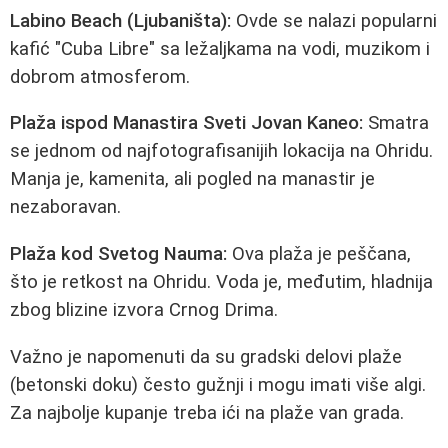
Labino Beach (Ljubaništa):
Ovde se nalazi popularni
kafić "Cuba Libre" sa ležaljkama na vodi, muzikom i
dobrom atmosferom.
Plaža ispod Manastira Sveti Jovan Kaneo:
Smatra
se jednom od najfotografisanijih lokacija na Ohridu.
Manja je, kamenita, ali pogled na manastir je
nezaboravan.
Plaža kod Svetog Nauma:
Ova plaža je peščana,
što je retkost na Ohridu. Voda je, međutim, hladnija
zbog blizine izvora Crnog Drima.
Važno je napomenuti da su gradski delovi plaže
(betonski doku) često gužnji i mogu imati više algi.
Za najbolje kupanje treba ići na plaže van grada.