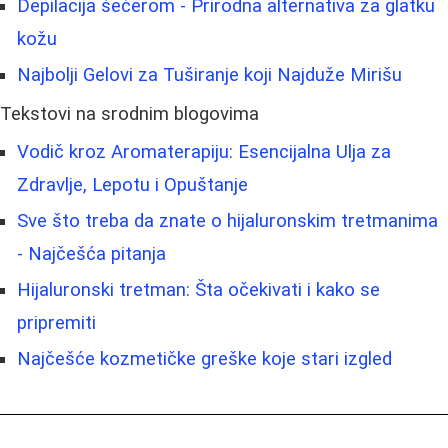
Depilacija šećerom - Prirodna alternativa za glatku
kožu
Najbolji Gelovi za Tuširanje koji Najduže Mirišu
Tekstovi na srodnim blogovima
Vodič kroz Aromaterapiju: Esencijalna Ulja za
Zdravlje, Lepotu i Opuštanje
Sve što treba da znate o hijaluronskim tretmanima
- Najčešća pitanja
Hijaluronski tretman: Šta očekivati i kako se
pripremiti
Najčešće kozmetičke greške koje stari izgled