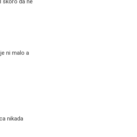
el skoro da ne
je ni malo a
ica nikada