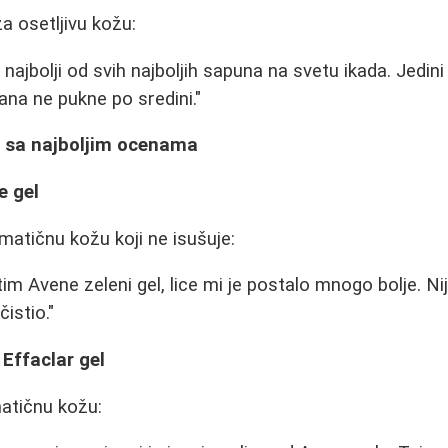
 osetljivu kožu:
najbolji od svih najboljih sapuna na svetu ikada. Jedini
na ne pukne po sredini."
e sa najboljim ocenama
e gel
matičnu kožu koji ne isušuje:
im Avene zeleni gel, lice mi je postalo mnogo bolje. Ni
čistio."
Effaclar gel
atičnu kožu: