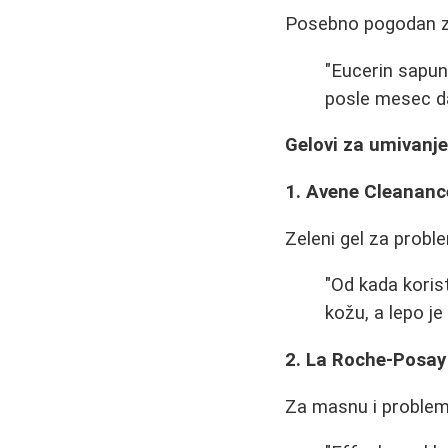
Posebno pogodan za
"Eucerin sapun 
posle mesec da
Gelovi za umivanj
1. Avene Cleananc
Zeleni gel za proble
"Od kada korist
kožu, a lepo je 
2. La Roche-Posay 
Za masnu i problem