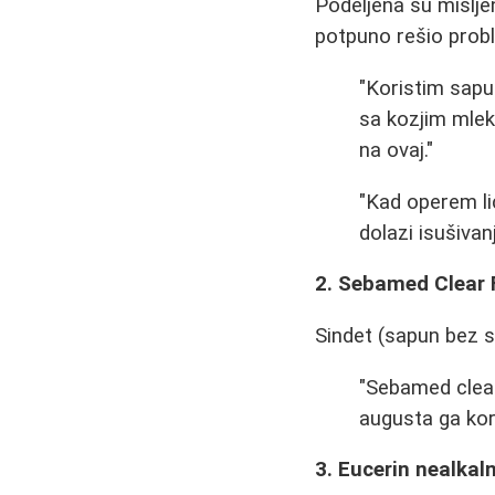
Podeljena su mišlje
potpuno rešio pro
"Koristim sapu
sa kozjim mlek
na ovaj."
"Kad operem li
dolazi isušivan
2. Sebamed Clear
Sindet (sapun bez s
"Sebamed clear
augusta ga kori
3. Eucerin nealkal