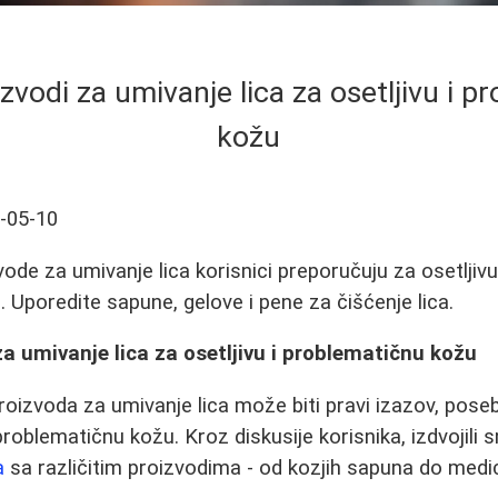
izvodi za umivanje lica za osetljivu i 
kožu
-05-10
vode za umivanje lica korisnici preporučuju za osetljiv
 Uporedite sapune, gelove i pene za čišćenje lica.
 za umivanje lica za osetljivu i problematičnu kožu
roizvoda za umivanje lica može biti pravi izazov, pos
 problematičnu kožu. Kroz diskusije korisnika, izdvojili
a
sa različitim proizvodima - od kozjih sapuna do medi