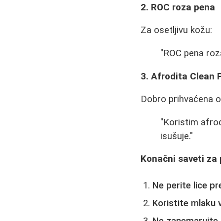
2. ROC roza pena
Za osetljivu kožu:
"ROC pena roza 
3. Afrodita Clean
Dobro prihvaćena od
"Koristim afro
isušuje."
Konačni saveti za 
Ne perite lice p
Koristite mlaku
Ne zanemarujte 