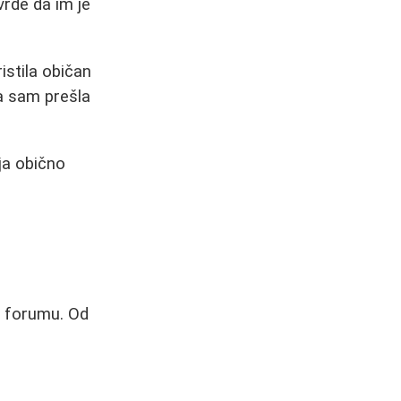
rde da im je
istila običan
pa sam prešla
ja obično
a forumu. Od