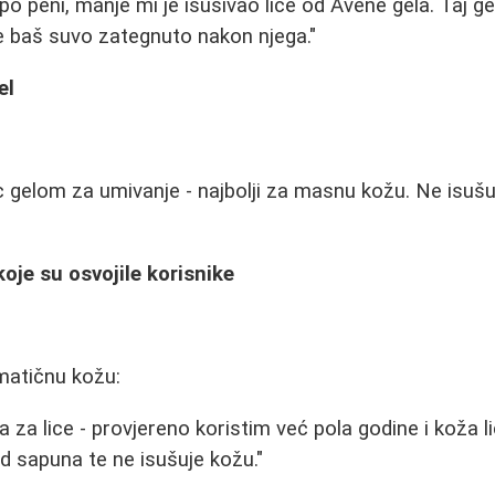
epo peni, manje mi je isusivao lice od Avene gela. Taj g
de baš suvo zategnuto nakon njega."
el
 gelom za umivanje - najbolji za masnu kožu. Ne isušu
oje su osvojile korisnike
matičnu kožu:
 za lice - provjereno koristim već pola godine i koža l
 od sapuna te ne isušuje kožu."