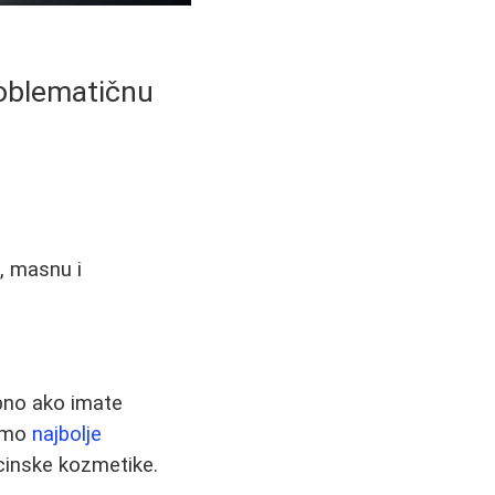
problematičnu
u, masnu i
ebno ako imate
 smo
najbolje
cinske kozmetike.