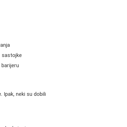
vanja
e sastojke
 barijeru
Ipak, neki su dobili