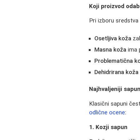
Koji proizvod odab
Pri izboru sredstva
Osetljiva koža
zah
Masna koža
ima p
Problematična k
Dehidrirana koža
Najhvaljeniji sapun
Klasični sapuni čes
odlične ocene
:
1. Kozji sapun