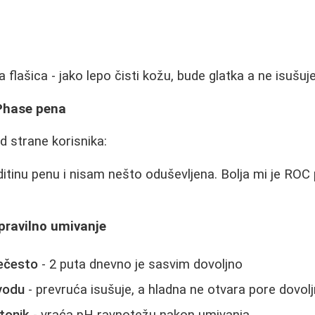
flašica - jako lepo čisti kožu, bude glatka a ne isušuje
 Phase pena
 strane korisnika:
ditinu penu i nisam nešto oduševljena. Bolja mi je ROC
pravilno umivanje
rečesto
- 2 puta dnevno je sasvim dovoljno
 vodu
- prevruća isušuje, a hladna ne otvara pore dovol
tonik
- vraća pH ravnotežu nakon umivanja