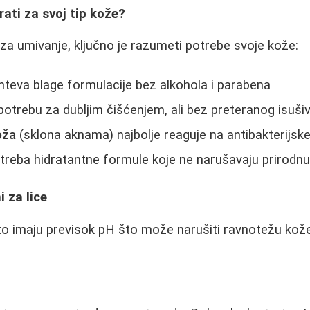
rati za svoj tip kože?
 za umivanje, ključno je razumeti potrebe svoje kože:
teva blage formulacije bez alkohola i parabena
otrebu za dubljim čišćenjem, ali bez preteranog isuši
oža
(sklona aknama) najbolje reaguje na antibakterijsk
treba hidratantne formule koje ne narušavaju prirodnu
i za lice
to imaju previsok pH što može narušiti ravnotežu kože. 