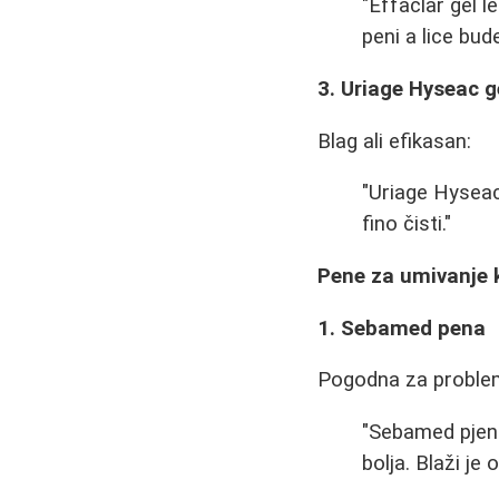
"Effaclar gel l
peni a lice bu
3. Uriage Hyseac g
Blag ali efikasan:
"Uriage Hyseac
fino čisti."
Pene za umivanje k
1. Sebamed pena
Pogodna za proble
"Sebamed pjena
bolja. Blaži je