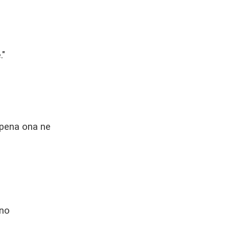
."
 pena ona ne
jno