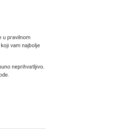
je u pravilnom
 koji vam najbolje
uno neprihvatljivo.
ode.