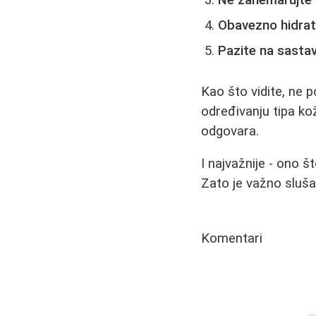
Obavezno hidrati
Pazite na sasta
Kao što vidite, ne 
određivanju tipa ko
odgovara.
I najvažnije - ono 
Zato je važno sluša
Komentari