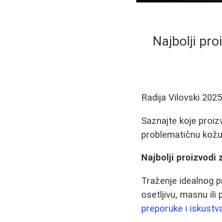
Najbolji pro
Radija Vilovski
2025
Saznajte koje proiz
problematičnu kožu.
Najbolji proizvodi
Traženje idealnog p
osetljivu, masnu ili
preporuke i iskustv