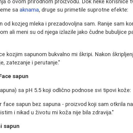
nja o ovom prirodnom proizvodu. Dok neke korisnice tv
bleme sa
aknama
, druge su primetile suprotne efekte:
n od kozjeg mleka i prezadovoljna sam. Ranije sam kor
om ali meni su od njega izlazile jako čudne bubuljice 
ce kozjim sapunom bukvalno mi škripi. Nakon škripljen
je, zatezanje i perutanje."
 Face sapun
apuna) sa pH 5.5 koji odlično podnose svi tipovi kože:
 face sapun bez sapuna - proizvod koji sam otkrila n
stim i nikad u životu mi koža nije bila zdravija."
ni sapun