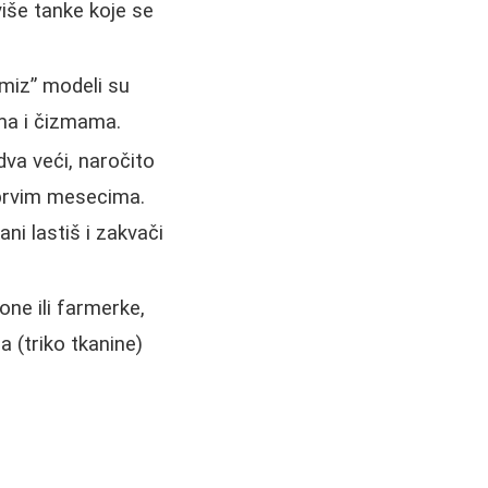
više tanke koje se
šmiz” modeli su
ma i čizmama.
dva veći, naročito
 prvim mesecima.
i lastiš i zakvači
one ili farmerke,
a (triko tkanine)