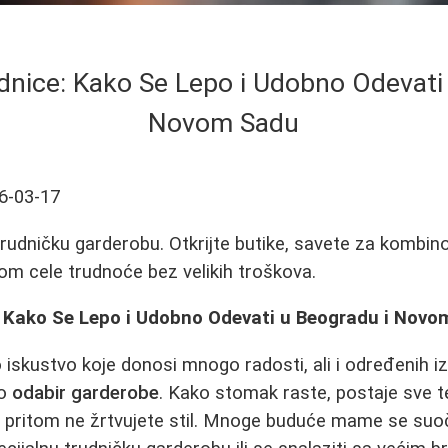
nice: Kako Se Lepo i Udobno Odevati
Novom Sadu
6-03-17
udničku garderobu. Otkrijte butike, savete za kombino
kom cele trudnoće bez velikih troškova.
 Kako Se Lepo i Udobno Odevati u Beogradu i Nov
 iskustvo koje donosi mnogo radosti, ali i određenih i
ko
odabir garderobe
. Kako stomak raste, postaje sve 
da pritom ne žrtvujete stil. Mnoge buduće mame se suo