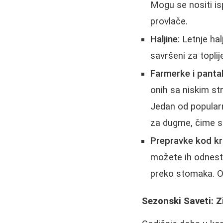
Mogu se nositi isp
provlače.
Haljine:
Letnje hal
savršeni za topl
Farmerke i panta
onih sa niskim st
Jedan od popularn
za dugme, čime s
Prepravke kod kr
možete ih odnesti
preko stomaka. O
Sezonski Saveti: Z