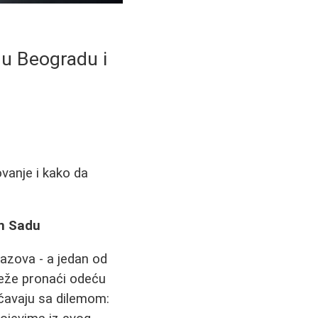
 u Beogradu i
vanje i kako da
om Sadu
zazova - a jedan od
teže pronaći odeću
čavaju sa dilemom: