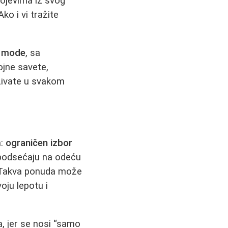
brojevima iz svog
Ako i vi tražite
e mode
, sa
jne savete,
uživate u svakom
m:
ograničen izbor
i podsećaju na odeću
a. Takva ponuda može
oju lepotu i
a, jer se nosi “samo