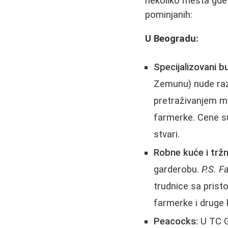
nekoliko mesta gd
pominjanih:
U Beogradu:
Specijalizovani bu
Zemunu) nude raz
pretraživanjem m
farmerke. Cene su 
stvari.
Robne kuće i tržni
garderobu.
P.S. F
trudnice sa prist
farmerke i druge 
Peacocks:
U TC G