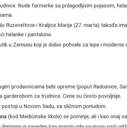
dnice. Nude farmerke sa prilagodljivim pojasom, helan
enama.
lu Ruzeveltove i Kraljice Marije (27. marta) takođe i
ući helanke i pantalone.
utik u Zemunu koji je dobio pohvale za lepe i moderne
gim prodavnicama bebi opreme (poput
Radosnice
,
Sa
 sa garderobom za trudnice. Cene su često povoljnije.
 postoji u Novom Sadu, sa sličnom ponudom.
ana
(kod Medicinske škole) se pominje, ali i kao onaj s
u Betanije je naveden kao mesto gde se mogu naći jef