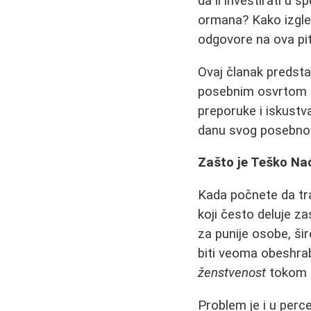
da li investirati u 
ormana? Kako izgle
odgovore na ova pit
Ovaj članak predst
posebnim osvrtom n
preporuke i iskustv
danu svog posebnog
Zašto je Teško Na
Kada počnete da tra
koji često deluje z
za punije osobe, ši
biti veoma obeshrab
ženstvenost
tokom 
Problem je i u perce