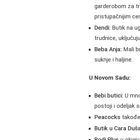
garderobom za tru
pristupačnijim c
Dendi:
Butik na ug
trudnice, uključuj
Beba Anja:
Mali b
suknje i haljine.
U Novom Sadu:
Bebi butici:
U mno
postoji i odeljak
Peacocks
takođe
Butik u Cara Duš
Rodi Plus
u okvir