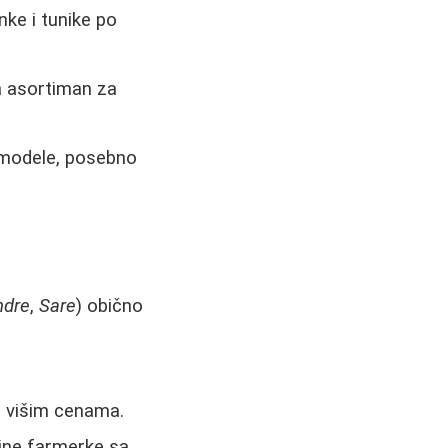
ke i tunike po
ma asortiman za
 modele, posebno
ndre
,
Sare
) obično
a višim cenama.
tine farmerke sa