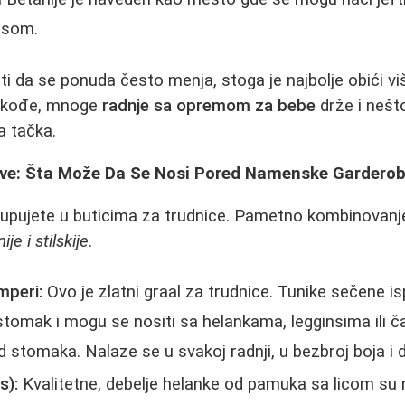
jasom.
 da se ponuda često menja, stoga je najbolje obići viš
Takođe, mnoge
radnje sa opremom za bebe
drže i neš
a tačka.
ve: Šta Može Da Se Nosi Pored Namenske Gardero
upujete u buticima za trudnice. Pametno kombinovanj
je i stilskije
.
mperi:
Ovo je zlatni graal za trudnice. Tunike sečene i
stomak i mogu se nositi sa helankama, legginsima ili 
stomaka. Nalaze se u svakoj radnji, u bezbroj boja i 
s):
Kvalitetne, debelje helanke od pamuka sa licom su 