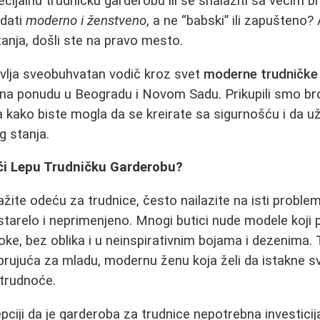
specijalnu trudničku garderobu ili se snalaziti sa većim 
dati
moderno i ženstveno
, a ne “babski” ili zapušteno? 
anja, došli ste na pravo mesto.
avlja sveobuhvatan vodič kroz svet
moderne trudničk
a ponudu u Beogradu i Novom Sadu. Prikupili smo bro
a kako biste mogla da se kreirate sa sigurnošću i da 
 stanja.
ći Lepu Trudničku Garderobu?
žite odeću za trudnice, često nailazite na isti proble
astarelo i neprimenjeno. Mnogi butici nude modele koj
roke, bez oblika i u neinspirativnim bojama i dezenim
rujuća za mladu, modernu ženu koja želi da istakne sv
trudnoće.
pciji da je garderoba za trudnice nepotrebna investicij