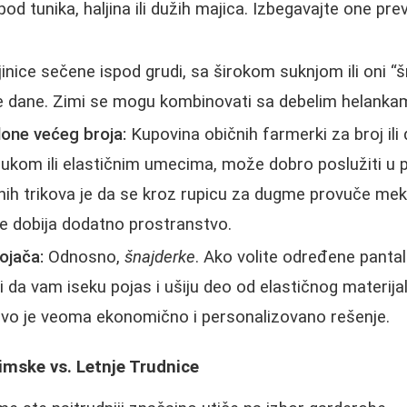
od tunika, haljina ili dužih majica. Izbegavajte one pre
jinice sečene ispod grudi, sa širokom suknjom ili oni “
ije dane. Zimi se mogu kombinovati sa debelim helanka
lone većeg broja:
Kupovina običnih farmerki za broj ili 
rukom ili elastičnim umecima, može dobro poslužiti u
ih trikova je da se kroz rupicu za dugme provuče mekan
e dobija dodatno prostranstvo.
ojača:
Odnosno,
šnajderke
. Ako volite određene pantal
 da vam iseku pojas i ušiju deo od elastičnog materijal
vo je veoma ekonomično i personalizovano rešenje.
imske vs. Letnje Trudnice