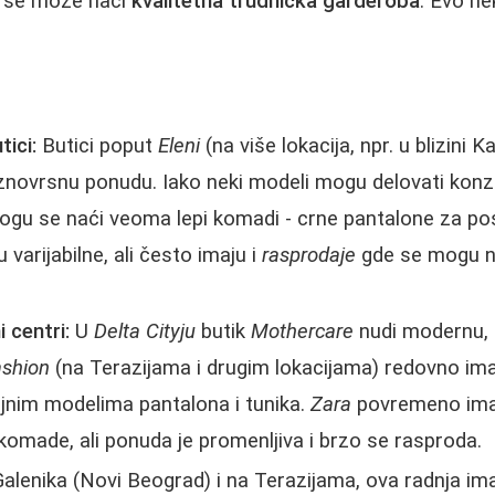
e se može naći
kvalitetna trudnička garderoba
. Evo ne
tici:
Butici poput
Eleni
(na više lokacija, npr. u blizini K
novrsnu ponudu. Iako neki modeli mogu delovati konze
ogu se naći veoma lepi komadi - crne pantalone za p
varijabilne, ali često imaju i
rasprodaje
gde se mogu na
 centri:
U
Delta Cityju
butik
Mothercare
nudi modernu, a
ashion
(na Terazijama i drugim lokacijama) redovno ima
ojnim modelima pantalona i tunika.
Zara
povremeno ima
komade, ali ponuda je promenljiva i brzo se rasproda.
alenika (Novi Beograd) i na Terazijama, ova radnja ima