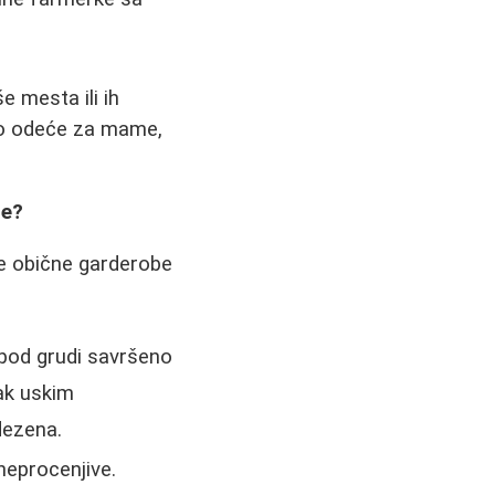
e mesta ili ih
to odeće za mame,
be?
e obične garderobe
spod grudi savršeno
čak uskim
dezena.
neprocenjive.