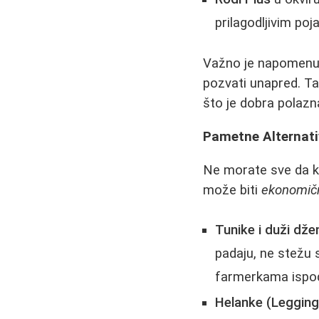
prilagodljivim po
Važno je napomenuti
pozvati unapred. 
što je dobra polazn
Pametne Alternati
Ne morate sve da k
može biti
ekonomični
Tunike i duži dže
padaju, ne stežu 
farmerkama ispod 
Helanke (Legging