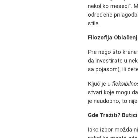
nekoliko meseci”. M
određene prilagodbe
stila.
Filozofija Oblačenj
Pre nego što krenet
da investirate u ne
sa pojasom), ili će
Ključ je u
fleksibilno
stvari koje mogu da
je neudobno, to nije
Gde Tražiti? Butic
Iako izbor možda n