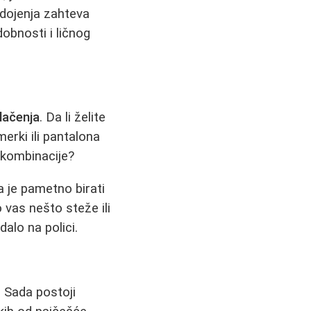
 dojenja zahteva
obnosti i ličnog
blačenja
. Da li želite
erki ili pantalona
 kombinacije?
a je pametno birati
 vas nešto steže ili
dalo na polici.
 Sada postoji