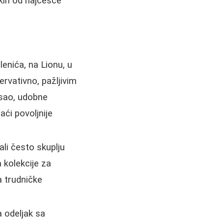
kih od najčešće
alenića, na Lionu, u
rvativno, pažljivim
osao, udobne
ći povoljnije
li često skuplju
 kolekcije za
 trudničke
 odeljak sa