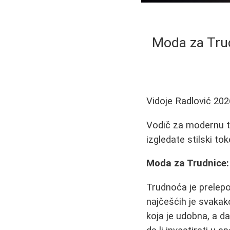
Moda za Trud
Vidoje Radlović
202
Vodič za modernu tr
izgledate stilski to
Moda za Trudnice:
Trudnoća je prelepo
najčešćih je svaka
koja je udobna, a 