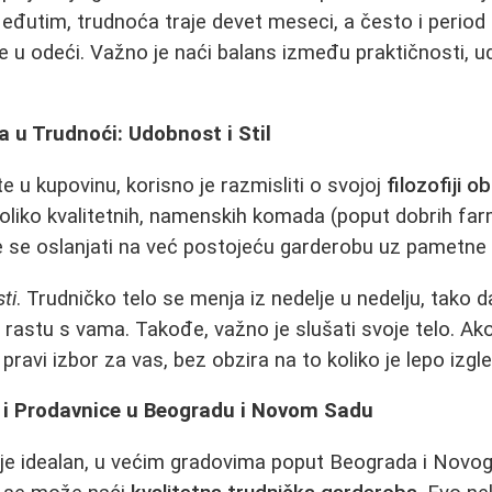
eđutim, trudnoća traje devet meseci, a često i period
 u odeći. Važno je naći balans između praktičnosti, ud
a u Trudnoći: Udobnost i Stil
e u kupovinu, korisno je razmisliti o svojoj
filozofiji o
koliko kvalitetnih, namenskih komada (poput dobrih farm
te se oslanjati na već postojeću garderobu uz pametne
sti
. Trudničko telo se menja iz nedelje u nedelju, tako d
 rastu s vama. Takođe, važno je slušati svoje telo. Ako
 pravi izbor za vas, bez obzira na to koliko je lepo izgle
i i Prodavnice u Beogradu i Novom Sadu
ije idealan, u većim gradovima poput Beograda i Novog