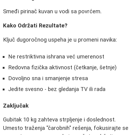
Smeđi pirinač kuvan u vodi sa povrćem.
Kako Održati Rezultate?
Ključ dugoročnog uspeha je u promeni navika:
Ne restriktivna ishrana već umerenost
Redovna fizička aktivnost (četkanje, šetnje)
Dovoljno sna i smanjenje stresa
Jedite svesno - bez gledanja TV ili rada
Zaključak
Gubitak 10 kg zahteva strpljenje i doslednost.
Umesto traženja "čarobnih" rešenja, fokusirajte se