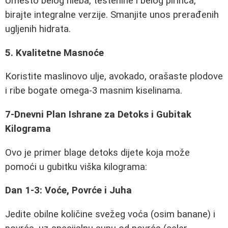
Umesto belog hleba, testenine i belog pirinča,
birajte integralne verzije. Smanjite unos prerađenih
ugljenih hidrata.
5. Kvalitetne Masnoće
Koristite maslinovo ulje, avokado, orašaste plodove
i ribe bogate omega-3 masnim kiselinama.
7-Dnevni Plan Ishrane za Detoks i Gubitak
Kilograma
Ovo je primer blage detoks dijete koja može
pomoći u gubitku viška kilograma:
Dan 1-3: Voće, Povrće i Juha
Jedite obilne količine svežeg voća (osim banane) i