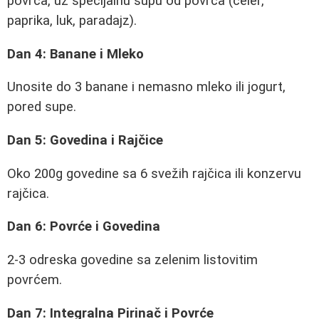
povrća, uz specijalnu supu od povrća (celer,
paprika, luk, paradajz).
Dan 4: Banane i Mleko
Unosite do 3 banane i nemasno mleko ili jogurt,
pored supe.
Dan 5: Govedina i Rajčice
Oko 200g govedine sa 6 svežih rajčica ili konzervu
rajčica.
Dan 6: Povrće i Govedina
2-3 odreska govedine sa zelenim listovitim
povrćem.
Dan 7: Integralna Pirinač i Povrće