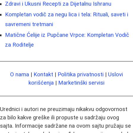
Zdravi i Ukusni Recepti za Dijetalnu Ishranu
Kompletan vodič za negu lica i tela: Rituali, saveti i
savremeni tretmani
Matične Ćelije iz Pupčane Vrpce: Kompletan Vodič
za Roditelje
O nama
|
Kontakt
|
Politika privatnosti
|
Uslovi
korišćenja
|
Marketinški servisi
Urednici i autori ne preuzimaju nikakvu odgovornost
za bilo kakve greške ili propuste u sadržaju ovog
sajta. Informacije sadržane na ovom sajtu pružaju se