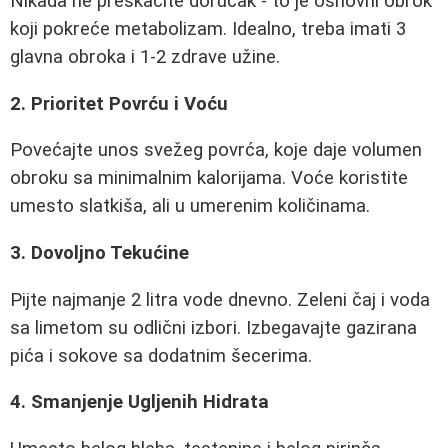
Nikada ne preskačite doručak - to je osnovni obrok
koji pokreće metabolizam. Idealno, treba imati 3
glavna obroka i 1-2 zdrave užine.
2. Prioritet Povrću i Voću
Povećajte unos svežeg povrća, koje daje volumen
obroku sa minimalnim kalorijama. Voće koristite
umesto slatkiša, ali u umerenim količinama.
3. Dovoljno Tekućine
Pijte najmanje 2 litra vode dnevno. Zeleni čaj i voda
sa limetom su odlični izbori. Izbegavajte gazirana
pića i sokove sa dodatnim šecerima.
4. Smanjenje Ugljenih Hidrata