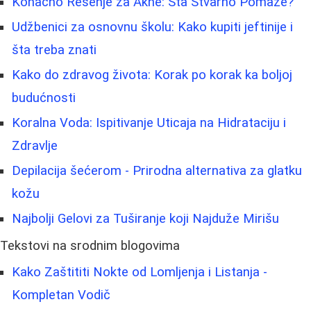
Konačno Rešenje za Akne: Šta Stvarno Pomaže?
Udžbenici za osnovnu školu: Kako kupiti jeftinije i
šta treba znati
Kako do zdravog života: Korak po korak ka boljoj
budućnosti
Koralna Voda: Ispitivanje Uticaja na Hidrataciju i
Zdravlje
Depilacija šećerom - Prirodna alternativa za glatku
kožu
Najbolji Gelovi za Tuširanje koji Najduže Mirišu
Tekstovi na srodnim blogovima
Kako Zaštititi Nokte od Lomljenja i Listanja -
Kompletan Vodič