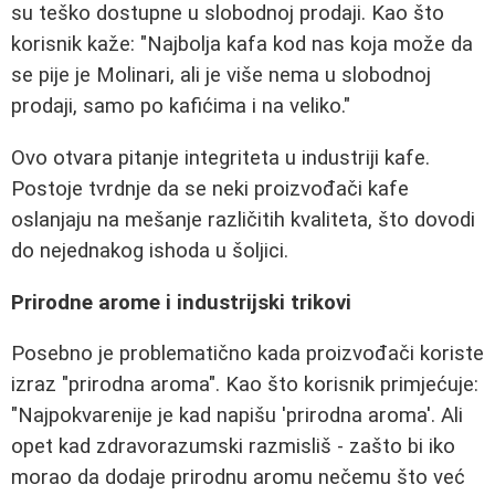
su teško dostupne u slobodnoj prodaji. Kao što
korisnik kaže: "Najbolja kafa kod nas koja može da
se pije je Molinari, ali je više nema u slobodnoj
prodaji, samo po kafićima i na veliko."
Ovo otvara pitanje integriteta u industriji kafe.
Postoje tvrdnje da se neki proizvođači kafe
oslanjaju na mešanje različitih kvaliteta, što dovodi
do nejednakog ishoda u šoljici.
Prirodne arome i industrijski trikovi
Posebno je problematično kada proizvođači koriste
izraz "prirodna aroma". Kao što korisnik primjećuje:
"Najpokvarenije je kad napišu 'prirodna aroma'. Ali
opet kad zdravorazumski razmisliš - zašto bi iko
morao da dodaje prirodnu aromu nečemu što već