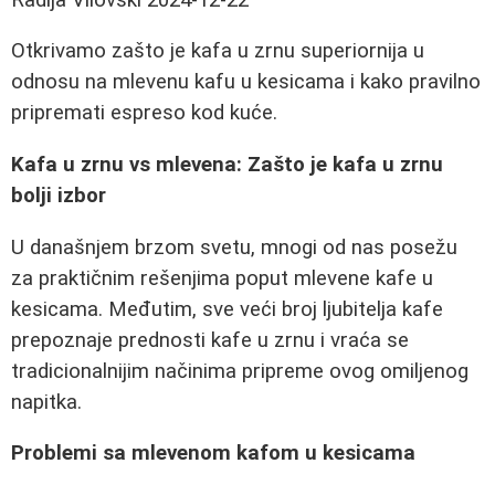
Otkrivamo zašto je kafa u zrnu superiornija u
odnosu na mlevenu kafu u kesicama i kako pravilno
pripremati espreso kod kuće.
Kafa u zrnu vs mlevena: Zašto je kafa u zrnu
bolji izbor
U današnjem brzom svetu, mnogi od nas posežu
za praktičnim rešenjima poput mlevene kafe u
kesicama. Međutim, sve veći broj ljubitelja kafe
prepoznaje prednosti kafe u zrnu i vraća se
tradicionalnijim načinima pripreme ovog omiljenog
napitka.
Problemi sa mlevenom kafom u kesicama