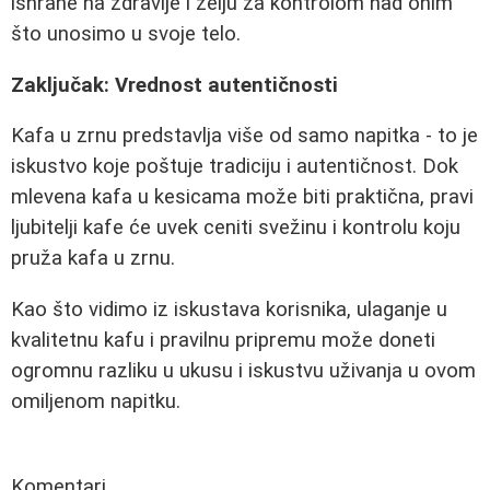
ishrane na zdravlje i želju za kontrolom nad onim
što unosimo u svoje telo.
Zaključak: Vrednost autentičnosti
Kafa u zrnu predstavlja više od samo napitka - to je
iskustvo koje poštuje tradiciju i autentičnost. Dok
mlevena kafa u kesicama može biti praktična, pravi
ljubitelji kafe će uvek ceniti svežinu i kontrolu koju
pruža kafa u zrnu.
Kao što vidimo iz iskustava korisnika, ulaganje u
kvalitetnu kafu i pravilnu pripremu može doneti
ogromnu razliku u ukusu i iskustvu uživanja u ovom
omiljenom napitku.
Komentari