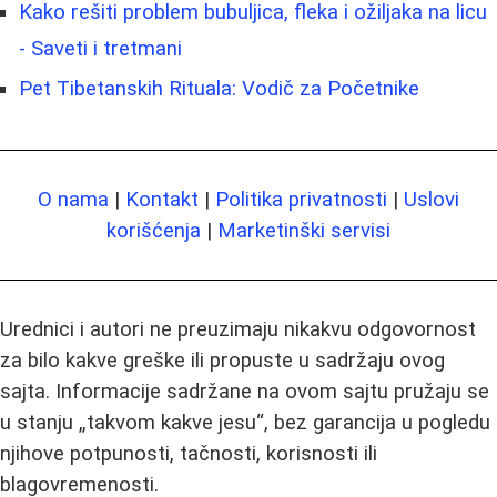
Kako rešiti problem bubuljica, fleka i ožiljaka na licu
- Saveti i tretmani
Pet Tibetanskih Rituala: Vodič za Početnike
O nama
|
Kontakt
|
Politika privatnosti
|
Uslovi
korišćenja
|
Marketinški servisi
Urednici i autori ne preuzimaju nikakvu odgovornost
za bilo kakve greške ili propuste u sadržaju ovog
sajta. Informacije sadržane na ovom sajtu pružaju se
u stanju „takvom kakve jesu“, bez garancija u pogledu
njihove potpunosti, tačnosti, korisnosti ili
blagovremenosti.