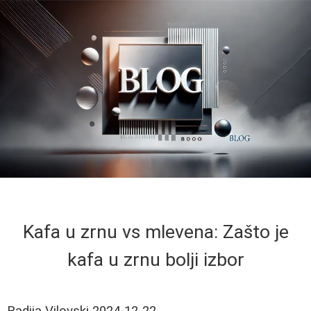
Kafa u zrnu vs mlevena: Zašto je
kafa u zrnu bolji izbor
Radija Vilovski
2024-12-22