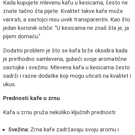
Kada kupujete mlevenu kafu u kesicama, često ne
znate tačno šta pijete. Kvalitet takve kafe može
varirati, a sastojci nisu uvek transparentni. Kao što
jedan korisnik ističe: "U kesicama ne znaš šta je, ja
pijem domaću."
Dodatni problem je što se kafa brže oksidira kada
je prethodno samlevena, gubeći svoje aromatične
sastojke i svežinu. Mlevena kafa u kesicama često
sadrži i razne dodatke koji mogu uticati na kvalitet i
ukus.
Prednosti kafe u zrnu
Kafa u zrnu pruža nekoliko ključnih prednosti:
Svežina:
Zrna kafe zadržavaju svoju aromu i