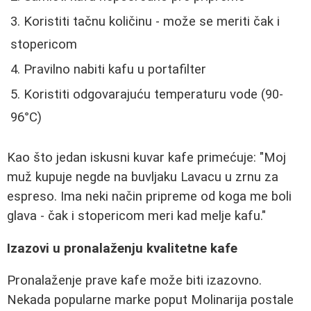
Koristiti tačnu količinu - može se meriti čak i
stopericom
Pravilno nabiti kafu u portafilter
Koristiti odgovarajuću temperaturu vode (90-
96°C)
Kao što jedan iskusni kuvar kafe primećuje: "Moj
muž kupuje negde na buvljaku Lavacu u zrnu za
espreso. Ima neki način pripreme od koga me boli
glava - čak i stopericom meri kad melje kafu."
Izazovi u pronalaženju kvalitetne kafe
Pronalaženje prave kafe može biti izazovno.
Nekada popularne marke poput Molinarija postale