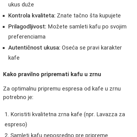
ukus duže
Kontrola kvaliteta:
Znate tačno šta kupujete
Prilagodljivost:
Možete samleti kafu po svojim
preferenciama
Autentičnost ukusa:
Oseća se pravi karakter
kafe
Kako pravilno pripremati kafu u zrnu
Za optimalnu pripremu espresa od kafe u zrnu
potrebno je:
Koristiti kvalitetna zrna kafe (npr. Lavazza za
espreso)
Samleti kafu neposredno pre pripreme