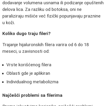
dodavanje volumena usnama ili podizanje opuštenih
delova lica. Za razliku od botoksa, oni ne
paraliziraju mišiće već fizički popunjavaju praznine
u koži.
Koliko dugo traju fileri?
Trajanje hijaluronskih filera varira od 6 do 18
meseci, u zavisnosti od:
Vrste korišćenog filera
Oblasti gde je aplikiran
Individualnog metabolizma
Najčešći problemi sa filerima