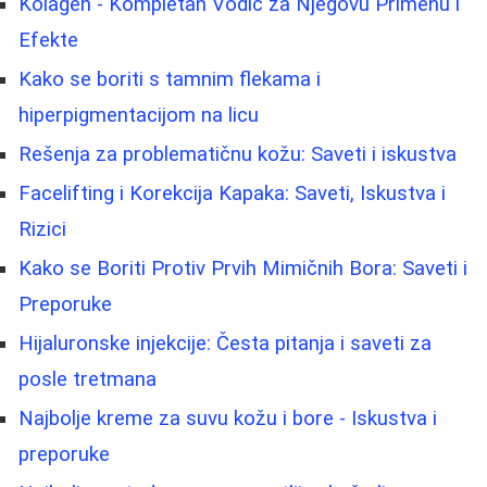
Kolagen - Kompletan Vodič za Njegovu Primenu i
Efekte
Kako se boriti s tamnim flekama i
hiperpigmentacijom na licu
Rešenja za problematičnu kožu: Saveti i iskustva
Facelifting i Korekcija Kapaka: Saveti, Iskustva i
Rizici
Kako se Boriti Protiv Prvih Mimičnih Bora: Saveti i
Preporuke
Hijaluronske injekcije: Česta pitanja i saveti za
posle tretmana
Najbolje kreme za suvu kožu i bore - Iskustva i
preporuke