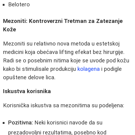
Belotero
Mezoniti: Kontroverzni Tretman za Zatezanje
Kože
Mezoniti su relativno nova metoda u estetskoj
medicini koja obećava lifting efekat bez hirurgije.
Radi se o posebnim nitima koje se uvode pod kožu
kako bi stimulisale produkciju
kolagena
i podigle
opuštene delove lica.
Iskustva korisnika
Korisnička iskustva sa mezonitima su podeljena:
Pozitivna:
Neki korisnici navode da su
prezadovoljni rezultatima, posebno kod