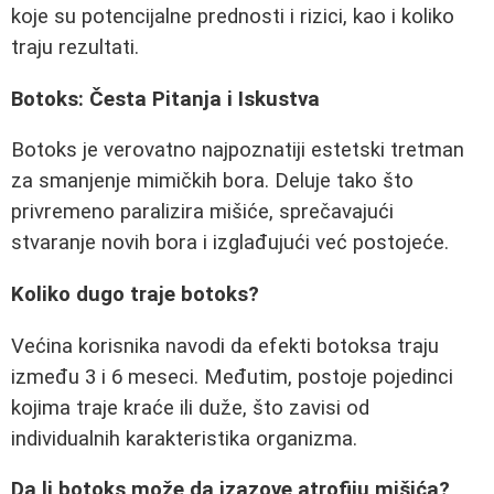
koje su potencijalne prednosti i rizici, kao i koliko
traju rezultati.
Botoks: Česta Pitanja i Iskustva
Botoks je verovatno najpoznatiji estetski tretman
za smanjenje mimičkih bora. Deluje tako što
privremeno paralizira mišiće, sprečavajući
stvaranje novih bora i izglađujući već postojeće.
Koliko dugo traje botoks?
Većina korisnika navodi da efekti botoksa traju
između 3 i 6 meseci. Međutim, postoje pojedinci
kojima traje kraće ili duže, što zavisi od
individualnih karakteristika organizma.
Da li botoks može da izazove atrofiju mišića?