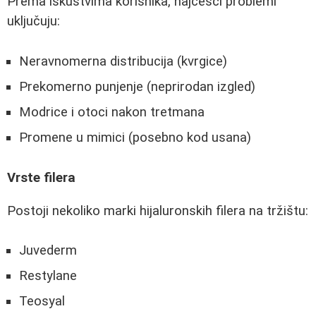
Prema iskustvima korisnika, najčešći problemi
uključuju:
Neravnomerna distribucija (kvrgice)
Prekomerno punjenje (neprirodan izgled)
Modrice i otoci nakon tretmana
Promene u mimici (posebno kod usana)
Vrste filera
Postoji nekoliko marki hijaluronskih filera na tržištu:
Juvederm
Restylane
Teosyal