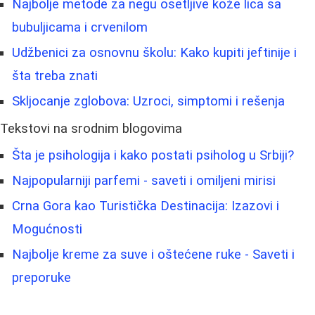
Najbolje metode za negu osetljive kože lica sa
bubuljicama i crvenilom
Udžbenici za osnovnu školu: Kako kupiti jeftinije i
šta treba znati
Skljocanje zglobova: Uzroci, simptomi i rešenja
Tekstovi na srodnim blogovima
Šta je psihologija i kako postati psiholog u Srbiji?
Najpopularniji parfemi - saveti i omiljeni mirisi
Crna Gora kao Turistička Destinacija: Izazovi i
Mogućnosti
Najbolje kreme za suve i oštećene ruke - Saveti i
preporuke