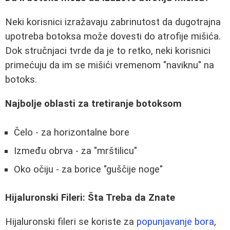
Neki korisnici izražavaju zabrinutost da dugotrajna
upotreba botoksa može dovesti do atrofije mišića.
Dok stručnjaci tvrde da je to retko, neki korisnici
primećuju da im se mišići vremenom "naviknu" na
botoks.
Najbolje oblasti za tretiranje botoksom
Čelo - za horizontalne bore
Između obrva - za "mrštilicu"
Oko očiju - za borice "guščije noge"
Hijaluronski Fileri: Šta Treba da Znate
Hijaluronski fileri se koriste za
popunjavanje bora
,