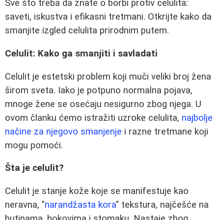
Sve što treba da znate o borbi protiv celulita:
saveti, iskustva i efikasni tretmani. Otkrijte kako da
smanjite izgled celulita prirodnim putem.
Celulit: Kako ga smanjiti i savladati
Celulit je estetski problem koji muči veliki broj žena
širom sveta. Iako je potpuno normalna pojava,
mnoge žene se osećaju nesigurno zbog njega. U
ovom članku ćemo istražiti uzroke celulita,
najbolje
načine za njegovo smanjenje
i razne tretmane koji
mogu pomoći.
Šta je celulit?
Celulit je stanje kože koje se manifestuje kao
neravna, "
narandžasta kora
" tekstura, najčešće na
butinama, bokovima i stomaku. Nastaje zbog