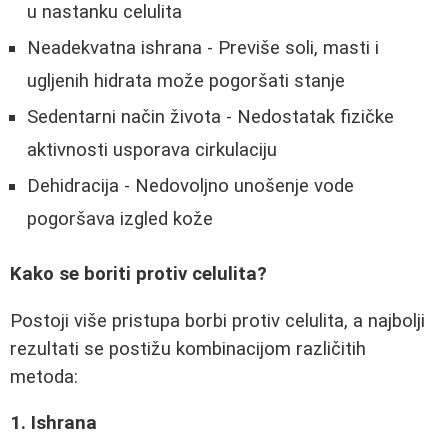
u nastanku celulita
Neadekvatna ishrana - Previše soli, masti i
ugljenih hidrata može pogoršati stanje
Sedentarni način života - Nedostatak fizičke
aktivnosti usporava cirkulaciju
Dehidracija - Nedovoljno unošenje vode
pogoršava izgled kože
Kako se boriti protiv celulita?
Postoji više pristupa borbi protiv celulita, a najbolji
rezultati se postižu kombinacijom različitih
metoda:
1. Ishrana