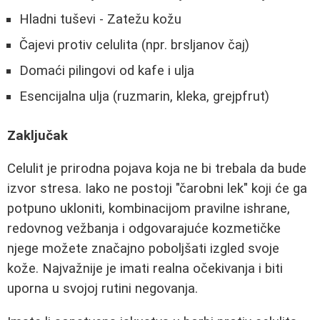
Hladni tuševi - Zatežu kožu
Čajevi protiv celulita (npr. brsljanov čaj)
Domaći pilingovi od kafe i ulja
Esencijalna ulja (ruzmarin, kleka, grejpfrut)
Zaključak
Celulit je prirodna pojava koja ne bi trebala da bude
izvor stresa. Iako ne postoji "čarobni lek" koji će ga
potpuno ukloniti, kombinacijom pravilne ishrane,
redovnog vežbanja i odgovarajuće kozmetičke
njege možete značajno poboljšati izgled svoje
kože. Najvažnije je imati realna očekivanja i biti
uporna u svojoj rutini negovanja.