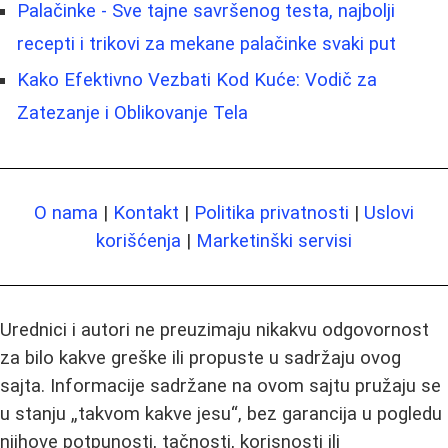
Palačinke - Sve tajne savršenog testa, najbolji
recepti i trikovi za mekane palačinke svaki put
Kako Efektivno Vezbati Kod Kuće: Vodič za
Zatezanje i Oblikovanje Tela
O nama
|
Kontakt
|
Politika privatnosti
|
Uslovi
korišćenja
|
Marketinški servisi
Urednici i autori ne preuzimaju nikakvu odgovornost
za bilo kakve greške ili propuste u sadržaju ovog
sajta. Informacije sadržane na ovom sajtu pružaju se
u stanju „takvom kakve jesu“, bez garancija u pogledu
njihove potpunosti, tačnosti, korisnosti ili