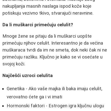
nakupljanja masnih naslaga ispod kože koje
potiskuju vezivno tkivo, stvarajući neravnine.
Da li muškarci primećuju celulit?
Mnoge žene se pitaju da li muškarci uopšte
primećuju njihov celulit. Interesantno je da većina
muškaraca tvrdi da im ne smeta, dok neki čak ni ne
primećuju razliku. Ključno je kako se vi osećate u
svojoj koži.
Najčešći uzroci celulita
Genetika - Ako vaše majka ili baka imaju celulit,
verovatno ćete ga i vi imati
Hormonski faktori - Estrogen igra ključnu ulogu