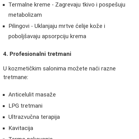
Termalne kreme - Zagrevaju tkivo i pospešuju
metabolizam
Pilingovi - Uklanjaju mrtve ćelije kože i
poboljšavaju apsorpciju krema
4. Profesionalni tretmani
U kozmetičkim salonima možete naći razne
tretmane:
Anticelulit masaže
LPG tretmani
Ultrazvučna terapija
Kavitacija