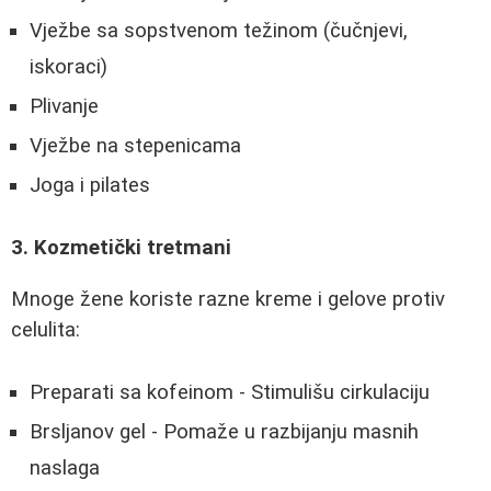
Vježbe sa sopstvenom težinom (čučnjevi,
iskoraci)
Plivanje
Vježbe na stepenicama
Joga i pilates
3. Kozmetički tretmani
Mnoge žene koriste razne kreme i gelove protiv
celulita:
Preparati sa kofeinom - Stimulišu cirkulaciju
Brsljanov gel - Pomaže u razbijanju masnih
naslaga