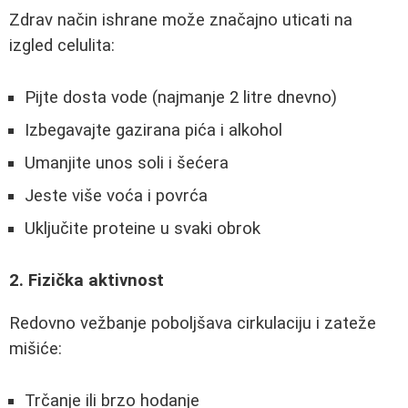
Zdrav način ishrane može značajno uticati na
izgled celulita:
Pijte dosta vode (najmanje 2 litre dnevno)
Izbegavajte gazirana pića i alkohol
Umanjite unos soli i šećera
Jeste više voća i povrća
Uključite proteine u svaki obrok
2. Fizička aktivnost
Redovno vežbanje poboljšava cirkulaciju i zateže
mišiće:
Trčanje ili brzo hodanje