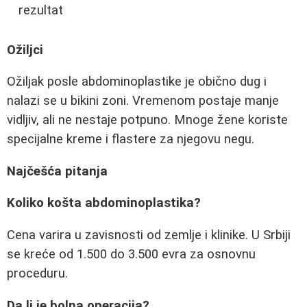
rezultat
Ožiljci
Ožiljak posle abdominoplastike je obično dug i
nalazi se u bikini zoni. Vremenom postaje manje
vidljiv, ali ne nestaje potpuno. Mnoge žene koriste
specijalne kreme i flastere za njegovu negu.
Najčešća pitanja
Koliko košta abdominoplastika?
Cena varira u zavisnosti od zemlje i klinike. U Srbiji
se kreće od 1.500 do 3.500 evra za osnovnu
proceduru.
Da li je bolna operacija?