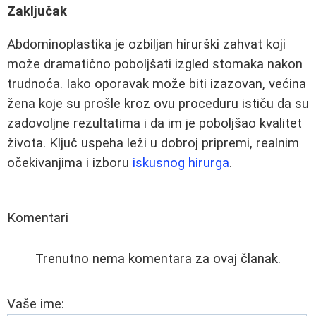
Zaključak
Abdominoplastika je ozbiljan hirurški zahvat koji
može dramatično poboljšati izgled stomaka nakon
trudnoća. Iako oporavak može biti izazovan, većina
žena koje su prošle kroz ovu proceduru ističu da su
zadovoljne rezultatima i da im je poboljšao kvalitet
života. Ključ uspeha leži u dobroj pripremi, realnim
očekivanjima i izboru
iskusnog hirurga
.
Komentari
Trenutno nema komentara za ovaj članak.
Vaše ime: