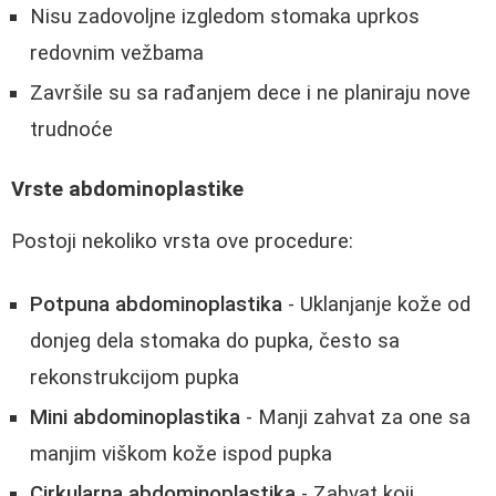
Nisu zadovoljne izgledom stomaka uprkos
redovnim vežbama
Završile su sa rađanjem dece i ne planiraju nove
trudnoće
Vrste abdominoplastike
Postoji nekoliko vrsta ove procedure:
Potpuna abdominoplastika
- Uklanjanje kože od
donjeg dela stomaka do pupka, često sa
rekonstrukcijom pupka
Mini abdominoplastika
- Manji zahvat za one sa
manjim viškom kože ispod pupka
Cirkularna abdominoplastika
- Zahvat koji