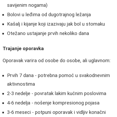
savijenim nogama)
Bolovi u leđima od dugotrajnog ležanja
Kašalj i kijanje koji izazivaju jak bol u stomaku
Otežano ustajanje prvih nekoliko dana
Trajanje oporavka
Oporavak varira od osobe do osobe, ali uglavnom:
Prvih 7 dana - potrebna pomoć u svakodnevnim
aktivnostima
2-3 nedelje - povratak lakim kućnim poslovima
4-6 nedelja - nošenje kompresionog pojasa
3-6 meseci - potpuni oporavak i vidljiv konačni