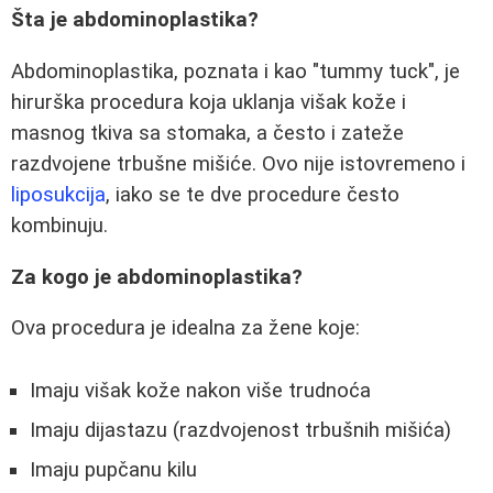
Šta je abdominoplastika?
Abdominoplastika, poznata i kao "tummy tuck", je
hirurška procedura koja uklanja višak kože i
masnog tkiva sa stomaka, a često i zateže
razdvojene trbušne mišiće. Ovo nije istovremeno i
liposukcija
, iako se te dve procedure često
kombinuju.
Za kogo je abdominoplastika?
Ova procedura je idealna za žene koje:
Imaju višak kože nakon više trudnoća
Imaju dijastazu (razdvojenost trbušnih mišića)
Imaju pupčanu kilu