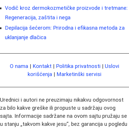
Vodič kroz dermokozmetičke proizvode i tretmane:
Regeneracija, zaštita i negа
Depilacija šećerom: Prirodna i efikasna metoda za
uklanjanje dlačica
O nama
|
Kontakt
|
Politika privatnosti
|
Uslovi
korišćenja
|
Marketinški servisi
Urednici i autori ne preuzimaju nikakvu odgovornost
za bilo kakve greške ili propuste u sadržaju ovog
sajta. Informacije sadržane na ovom sajtu pružaju se
u stanju „takvom kakve jesu“, bez garancija u pogledu