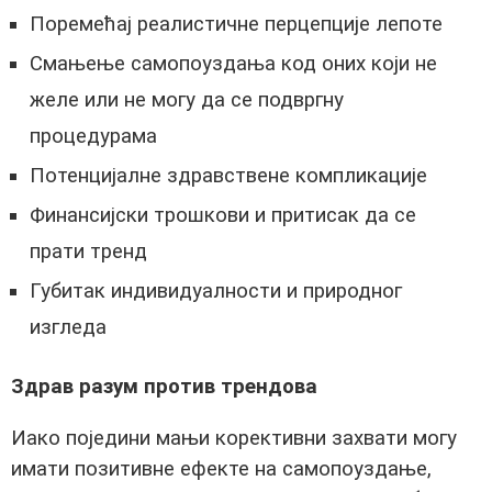
Поремећај реалистичне перцепције лепоте
Смањење самопоуздања код оних који не
желе или не могу да се подвргну
процедурама
Потенцијалне здравствене компликације
Финансијски трошкови и притисак да се
прати тренд
Губитак индивидуалности и природног
изгледа
Здрав разум против трендова
Иако поједини мањи корективни захвати могу
имати позитивне ефекте на самопоуздање,