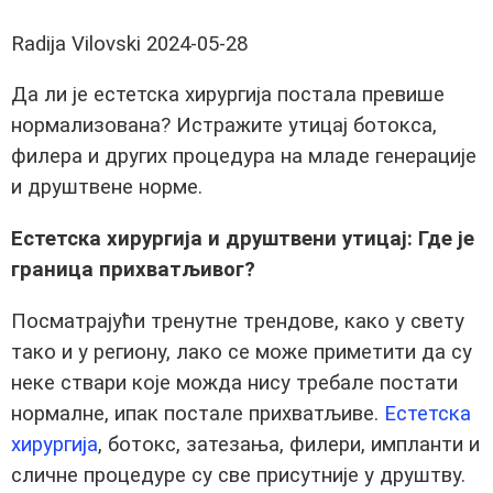
Radija Vilovski
2024-05-28
Да ли је естетска хирургија постала превише
нормализована? Истражите утицај ботокса,
филера и других процедура на младе генерације
и друштвене норме.
Естетска хирургија и друштвени утицај: Где је
граница прихватљивог?
Посматрајући тренутне трендове, како у свету
тако и у региону, лако се може приметити да су
неке ствари које можда нису требале постати
нормалне, ипак постале прихватљиве.
Естетска
хирургија
, ботокс, затезања, филери, импланти и
сличне процедуре су све присутније у друштву.