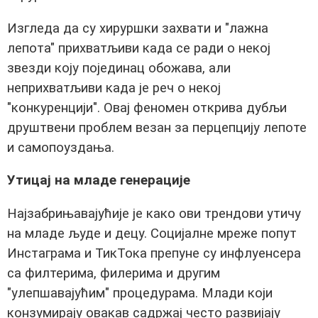
Изгледа да су хируршки захвати и "лажна
лепота" прихватљиви када се ради о некој
звезди коју појединац обожава, али
неприхватљиви када је реч о некој
"конкуренцији". Овај феномен открива дубљи
друштвени проблем везан за перцепцију лепоте
и самопоуздања.
Утицај на младе генерације
Најзабрињавајућије је како ови трендови утичу
на младе људе и децу. Социјалне мреже попут
Инстаграма и ТикТока препунe су инфлуенсера
са филтерима, филерима и другим
"улепшавајућим" процедурама. Млади који
конзумирају овакав садржај често развијају