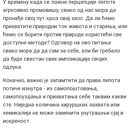
У времену када се лажне перцепције лепоте
агресивно промовишу, свако од нас мора да
пронађе свој пут кроз овај хаос. Да ли ћемо
прихватити природни ток живота и старења, или
ћемо се борити против природе користећи све
доступне методе? Одговор на ово питање
свако мора да да сам за себе, али би требало
да буде свестан свих импликација својих
одлука.
Коначно, важно је запамтити да права лепота
потиче изнутра - из самопоштовања,
самопоуздања и прихватања себе таквим какви
сте. Ниједна количина хируршких захвата или
хемикалија не може заменити унутрашњи сјај и
искреност.