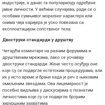
индустрије, а данас га популаризују одређене
јавне личности. У већини случајева, ради се о
особама сумњивог моралног карактера или
онима чија каријера је уско повезана са
експлоатацијом сопственог тела.
Двоструки стандарди у друштву
Читајући коментаре на разним форумима и
друштвеним мрежама, лако се уочавају
двоструки стандарди. Жене често осуђују оне
које су се подвргле естетским процедурама, али
их у исто време и бране када је реч о њиховим
омиљеним звездама. Ова лицемерност је
посебно видљива у дискусијама о познатим
личностима које су се подвргле бројним
хируршким захватима.