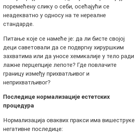
поремећену слику о себи, осећајући се
неадекватно у односу на те нереалне
стандарде.
Питање које се намеће је: да ли бисте својој
деци саветовали да се подвргну хируршким
захватима или да уносе хемикалије у тело ради
лажне перцепције лепоте? Где повлачите
границу између прихватљивог и
неприхватљивог?
Последице нормализације естетских
процедура
Нормализација оваквих пракси има вишеструке
негативне последице: