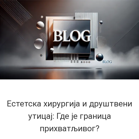
Естетска хирургија и друштвени
утицај: Где је граница
прихватљивог?