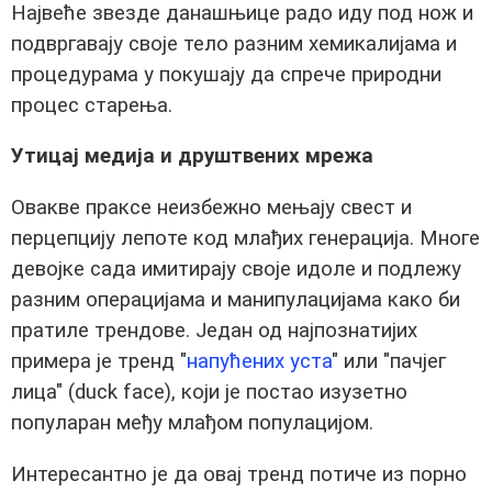
Највеће звезде данашњице радо иду под нож и
подвргавају своје тело разним хемикалијама и
процедурама у покушају да спрече природни
процес старења.
Утицај медија и друштвених мрежа
Овакве праксе неизбежно мењају свест и
перцепцију лепоте код млађих генерација. Многе
девојке сада имитирају своје идоле и подлежу
разним операцијама и манипулацијама како би
пратиле трендове. Један од најпознатијих
примера је тренд "
напућених уста
" или "пачјег
лица" (duck face), који је постао изузетно
популаран међу млађом популацијом.
Интересантно је да овај тренд потиче из порно