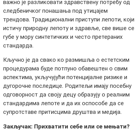
важно је разликовати здравствену потребу од
следбеничког понашања под утицајем
трендова. Традиционални приступи лепоти, који
истичу природну лепоту и здравље, све више се
губе у мору синтетичких и често претераних
стандарда.
Кључно је да свако ко размишља о естетским
процедурама буде потпуно обавештен о свим
аспектима, укључујући потенцијалне ризике и
дугорочне последице. Родитељи имају посебну
одговорност да своју децу образују о реалним
стандардима лепоте и да их оспособе да се
супротставе притисцима друштва и медија.
Закључак: Прихватити себе или се мењати?