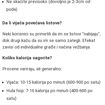
Ne skačite previsoko (dovoljno je 2-3cm od
poda)
Da li vijača povećava listove?
Neki korisnici su primetili da im se listovi "nabijaju",
dok drugi kažu da su im se samo zategli. Efekat
zavisi od individualne građe i načina vežbanja.
Koliko kalorija sagorite?
Procene variraju, ali generalno:
Vijača: 10-15 kalorija po minuti (600-900 po satu)
Hula hop: 7-10 kalorija po minuti (400-600 po
satu)