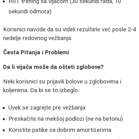
HIIT trening sa vijacom (30 sekundi rada, 10
sekundi odmora)
Korisnici navode da su videli rezultate već posle 2-4
nedelje redovnog vežbanja.
Česta Pitanja i Problemi
Da li vijača može da ošteti zglobove?
Neki korisnici su prijavili bolove u zglobovima i
koljenima. Da bi se to izbeglo:
Uvek se zagrejte pre vežbanja
Preskačite na mekšoj podlozi (ne na betonu)
Koristite patike sa dobrim amortizerima