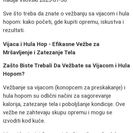
Sve što treba da znate o vežbanju sa vijacom i hula
hopom: kako početi, gde kupiti opremu, iskustva i
rezultati.
Vijaca i Hula Hop - Efikasne Vežbe za
Mršavljenje i Zatezanje Tela
Zašto Biste Trebali Da Vežbate sa Vijacom i Hula
Hopom?
Vežbanje sa vijacom (konopcem za preskakanje) i
hula hopom su odlični načini za sagorevanje
kalorija, zatezanje tela i poboljšanje kondicije. Ove
vežbe ne zahtevaju skupu opremu i mogu se
izvoditi kod kuće.