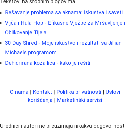
Tekstovi na srodnim blogovima
Rešavanje problema sa aknama: Iskustva i saveti
Vijča i Hula Hop - Efikasne Vježbe za Mršavljenje i
Oblikovanje Tijela
30 Day Shred - Moje iskustvo i rezultati sa Jillian
Michaels programom
Dehidrirana koža lica - kako je rešiti
O nama
|
Kontakt
|
Politika privatnosti
|
Uslovi
korišćenja
|
Marketinški servisi
Urednici i autori ne preuzimaju nikakvu odgovornost