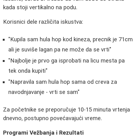
kada stoji vertikalno na podu.
Korisnici dele različita iskustva:
"Kupila sam hula hop kod kineza, precnik je 71cm
ali je suviše lagan pa ne može da se vrti"
"Najbolje je prvo ga isprobati na licu mesta pa
tek onda kupiti"
"Napravila sam hula hop sama od creva za
navodnjavanje - vrti se sam"
Za početnike se preporučuje 10-15 minuta vrtenja
dnevno, postupno povećavajući vreme.
Programi Vežbanja i Rezultati