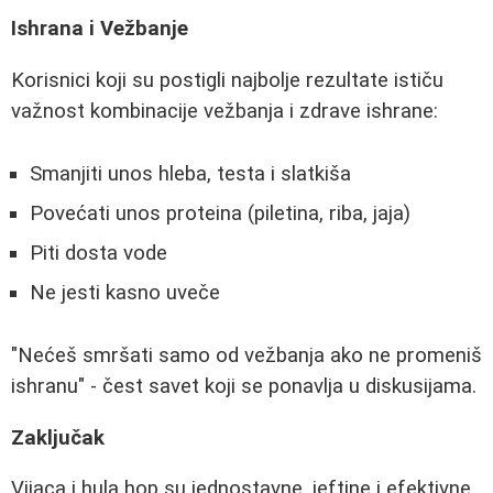
Ishrana i Vežbanje
Korisnici koji su postigli najbolje rezultate ističu
važnost kombinacije vežbanja i zdrave ishrane:
Smanjiti unos hleba, testa i slatkiša
Povećati unos proteina (piletina, riba, jaja)
Piti dosta vode
Ne jesti kasno uveče
"Nećeš smršati samo od vežbanja ako ne promeniš
ishranu" - čest savet koji se ponavlja u diskusijama.
Zaključak
Vijaca i hula hop su jednostavne, jeftine i efektivne