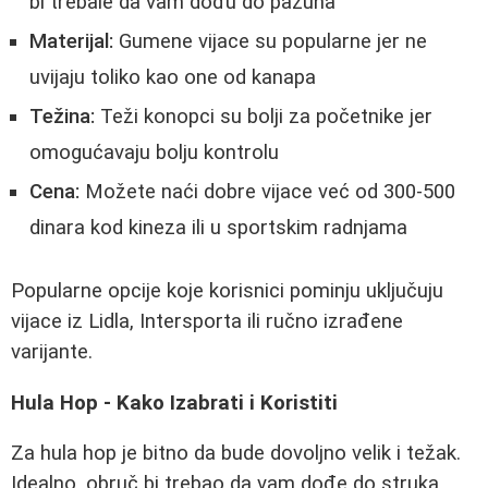
bi trebale da vam dođu do pazuha
Materijal:
Gumene vijace su popularne jer ne
uvijaju toliko kao one od kanapa
Težina:
Teži konopci su bolji za početnike jer
omogućavaju bolju kontrolu
Cena:
Možete naći dobre vijace već od 300-500
dinara kod kineza ili u sportskim radnjama
Popularne opcije koje korisnici pominju uključuju
vijace iz Lidla, Intersporta ili ručno izrađene
varijante.
Hula Hop - Kako Izabrati i Koristiti
Za hula hop je bitno da bude dovoljno velik i težak.
Idealno, obruč bi trebao da vam dođe do struka