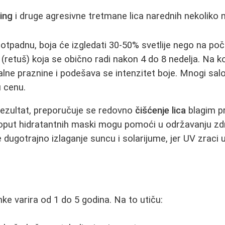
ling
i druge agresivne tretmane lica narednih nekoliko n
otpadnu, boja će izgledati 30-50% svetlije nego na poč
(retuš) koja se obično radi nakon 4 do 8 nedelja. Na ko
lne praznine i podešava se intenzitet boje. Mnogi sal
 cenu.
rezultat, preporučuje se redovno
čišćenje lica
blagim p
put hidratantnih maski mogu pomoći u održavanju zdr
 dugotrajno izlaganje suncu i solarijume, jer UV zraci 
ke varira od 1 do 5 godina. Na to utiču: