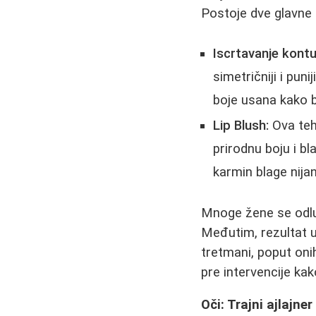
Postoje dve glavne 
Iscrtavanje kontur
simetričniji i pun
boje usana kako b
Lip Blush:
Ova teh
prirodnu boju i bl
karmin blage nija
Mnoge žene se odlu
Međutim, rezultat u
tretmani, poput oni
pre intervencije ka
Oči: Trajni ajlajner