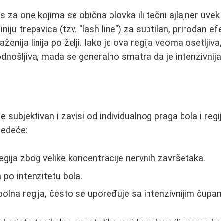
pas za one kojima se obična olovka ili tečni ajlajner uvek
niju trepavica (tzv. "lash line") za suptilan, prirodan ef
zraženija linija po želji. Iako je ova regija veoma osetlji
podnošljiva, mada se generalno smatra da je intenzivnij
e subjektivan i zavisi od individualnog praga bola i regij
ledeće:
egija zbog velike koncentracije nervnih završetaka.
po intenzitetu bola.
olna regija, često se upoređuje sa intenzivnijim čupa