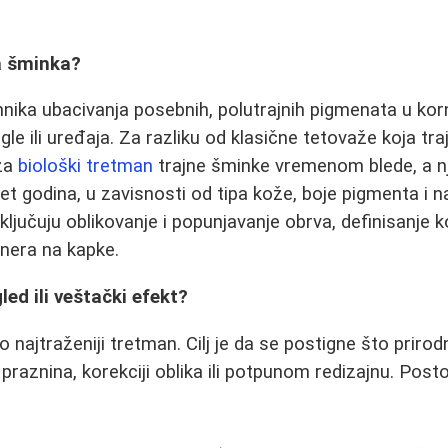
a šminka?
hnika ubacivanja posebnih, polutrajnih pigmenata u korn
le ili uređaja. Za razliku od klasične tetovaže koja tra
 za
biološki tretman
trajne šminke vremenom blede, a nj
pet godina, u zavisnosti od tipa kože, boje pigmenta i 
ključuju oblikovanje i popunjavanje obrva, definisanje 
ajnera na kapke.
led ili veštački efekt?
najtraženiji tretman. Cilj je da se postigne što prirodni
 praznina, korekciji oblika ili potpunom redizajnu. Pos