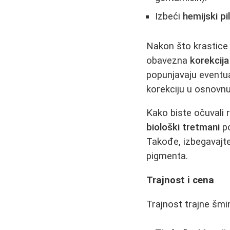
Izbeći
hemijski pi
Nakon što krastice 
obavezna
korekcija
popunjavaju eventua
korekciju u osnovnu
Kako biste očuvali 
biološki tretmani
po
Takođe, izbegavajte
pigmenta.
Trajnost i cena
Trajnost trajne šmin