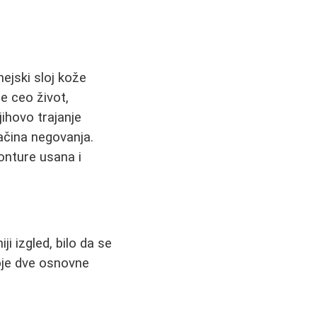
ejski sloj kože
je ceo život,
ihovo trajanje
načina negovanja.
konture usana i
ji izgled, bilo da se
toje dve osnovne