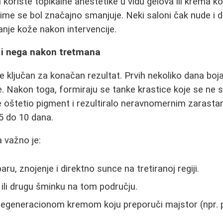
 koriste topikalne anestetike u vidu gelova ili krema ko
ime se bol značajno smanjuje. Neki saloni čak nude i
nje kože nakon intervencije.
 i nega nakon tretmana
e ključan za konačan rezultat. Prvih nekoliko dana boja
ije. Nakon toga, formiraju se tanke krastice koje se n
ime oštetio pigment i rezultiralo neravnomernim zaras
 5 do 10 dana.
 važno je:
aru, znojenje i direktno sunce na tretiranoj regiji.
r ili drugu šminku na tom području.
egeneracionom kremom koju preporuči majstor (npr. 