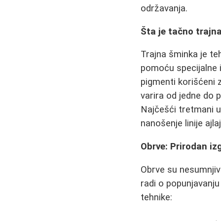
održavanja.
Šta je tačno trajn
Trajna šminka je te
pomoću specijalne ig
pigmenti korišćeni
varira od jedne do 
Najčešći tretmani u
nanošenje linije ajl
Obrve: Prirodan izg
Obrve su nesumnjivo 
radi o popunjavanju
tehnike: