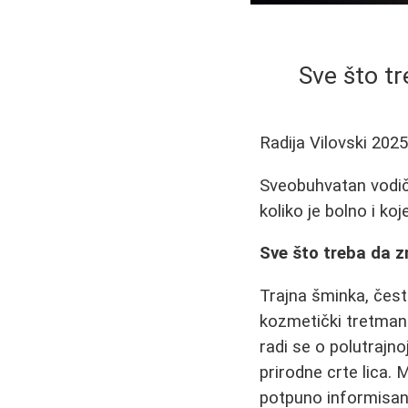
Sve što tr
Radija Vilovski
2025
Sveobuhvatan vodič k
koliko je bolno i ko
Sve što treba da z
Trajna šminka, čest
kozmetički tretman
radi se o polutrajno
prirodne crte lica.
potpuno informisan