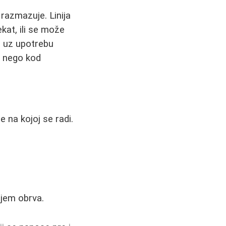
 razmazuje. Linija
ekat, ili se može
va, uz upotrebu
a nego kod
e na kojoj se radi.
njem obrva.