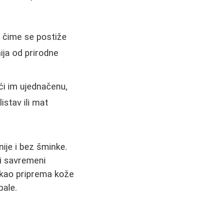
, čime se postiže
nija od prirodne
i im ujednačenu,
istav ili mat
je i bez šminke.
ki savremeni
 kao priprema kože
pale.