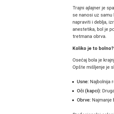
Trajni ajlajner je s
se nanosi uz samu li
napraviti i deblja, i
anestetika, bol je 
tretmana obrva.
Koliko je to bolno?
Osećaj bola je krajnj
Opšte mišljenje je s
Usne:
Najbolnija r
Oči (kapci):
Druga 
Obrve:
Najmanje b