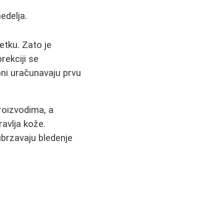
edelja.
etku. Zato je
rekciji se
oni uračunavaju prvu
roizvodima, a
avlja kože.
ubrzavaju bledenje