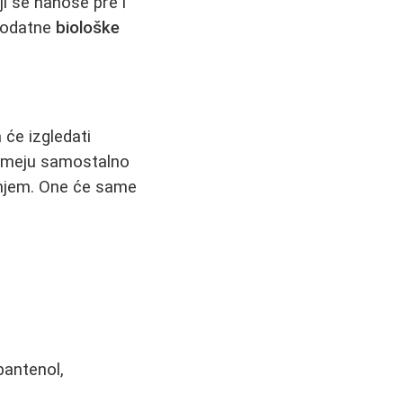
ji se nanose pre i
 dodatne
biološke
 će izgledati
e smeju samostalno
tanjem. One će same
pantenol,