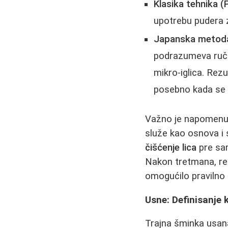
Klasika tehnika (P
upotrebu pudera z
Japanska metoda i
podrazumeva ručn
mikro-iglica. Rezu
posebno kada se 
Važno je napomenu
služe kao osnova i 
čišćenje lica
pre sam
Nakon tretmana, r
omogućilo pravilno 
Usne: Definisanje k
Trajna šminka usana