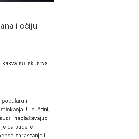
ana i očiju
, kakva su iskustva,
o popularan
inkanja. U suštini,
šući i naglašavajući
 je da budete
cesa zarastanja i