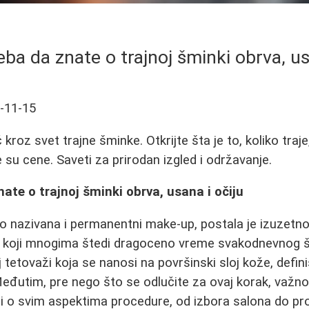
eba da znate o trajnoj šminki obrva, us
-11-15
roz svet trajne šminke. Otkrijte šta je to, koliko traje
je su cene. Saveti za prirodan izgled i održavanje.
nate o trajnoj šminki obrva, usana i očiju
o nazivana i permanentni make-up, postala je izuzetn
 koji mnogima štedi dragoceno vreme svakodnevnog šm
j tetovaži koja se nanosi na površinski sloj kože, defini
 Međutim, pre nego što se odlučite za ovaj korak, važno
i o svim aspektima procedure, od izbora salona do pro