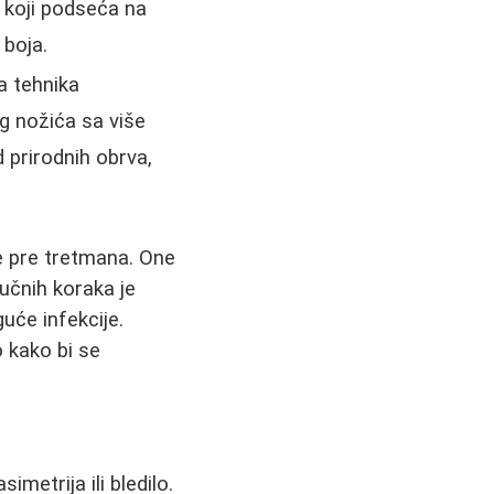
 koji podseća na
 boja.
 tehnika
g nožića sa više
d prirodnih obrva,
e pre tretmana. One
učnih koraka je
uće infekcije.
 kako bi se
metrija ili bledilo.