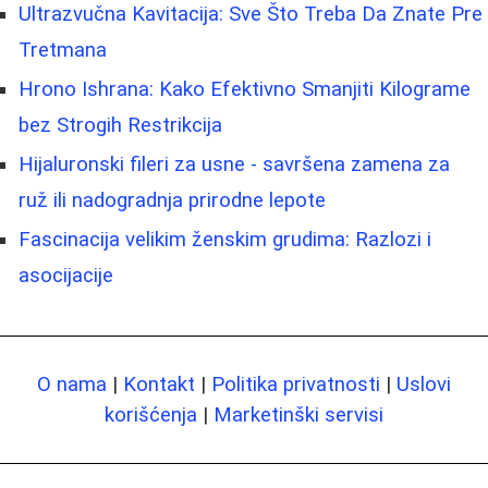
Ultrazvučna Kavitacija: Sve Što Treba Da Znate Pre
Tretmana
Hrono Ishrana: Kako Efektivno Smanjiti Kilograme
bez Strogih Restrikcija
Hijaluronski fileri za usne - savršena zamena za
ruž ili nadogradnja prirodne lepote
Fascinacija velikim ženskim grudima: Razlozi i
asocijacije
O nama
|
Kontakt
|
Politika privatnosti
|
Uslovi
korišćenja
|
Marketinški servisi