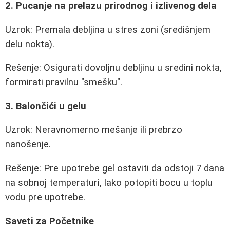
2. Pucanje na prelazu prirodnog i izlivenog dela
Uzrok: Premala debljina u stres zoni (središnjem
delu nokta).
Rešenje: Osigurati dovoljnu debljinu u sredini nokta,
formirati pravilnu "smešku".
3. Balončići u gelu
Uzrok: Neravnomerno mešanje ili prebrzo
nanošenje.
Rešenje: Pre upotrebe gel ostaviti da odstoji 7 dana
na sobnoj temperaturi, lako potopiti bocu u toplu
vodu pre upotrebe.
Saveti za Početnike