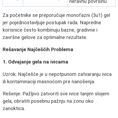
neravnu površinu
Za početnike se preporučuje monofazni (3u1) gel
jer pojednostavljuje postupak rada. Napredne
korisnice često kombinuju bazne, gradivne i
završne gelove za optimalne rezultate.
Rešavanje Najčešćih Problema
1. Odvajanje gela na ivicama
Uzrok: Najčešće je u nepotpunom zatvaranju ivica
ili kontaminaciji masnoćom pre nanošenja.
Rešenje: Pažljivo zatvoriti sve ivice tanjim slojem
gela, obratiti posebnu pažnju na zonu oko
zanoktica.