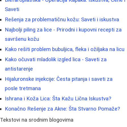
Blefaroplastika - Operacija Kapaka: Iskustva, Cene i
Saveti
Rešenja za problematičnu kožu: Saveti i iskustva
Najbolji piling za lice - Prirodni i kupovni recepti za
savršenu kožu
Kako rešiti problem bubuljica, fleka i ožiljaka na licu
Kako očuvati mladolik izgled lica - Saveti za
antistarenje
Hijaluronske injekcije: Česta pitanja i saveti za
posle tretmana
Ishrana i Koža Lica: Šta Kažu Lična Iskustva?
Konačno Rešenje za Akne: Šta Stvarno Pomaže?
Tekstovi na srodnim blogovima