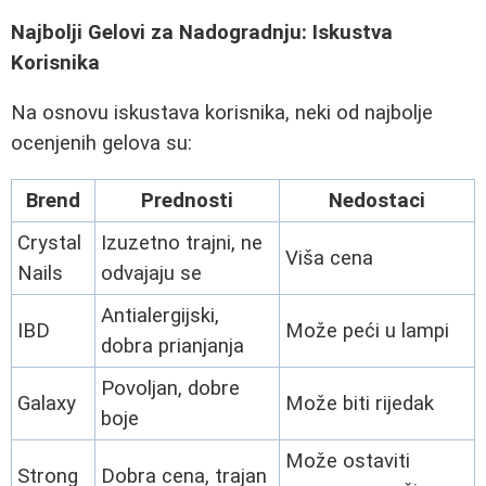
Najbolji Gelovi za Nadogradnju: Iskustva
Korisnika
Na osnovu iskustava korisnika, neki od najbolje
ocenjenih gelova su:
Brend
Prednosti
Nedostaci
Crystal
Izuzetno trajni, ne
Viša cena
Nails
odvajaju se
Antialergijski,
IBD
Može peći u lampi
dobra prianjanja
Povoljan, dobre
Galaxy
Može biti rijedak
boje
Može ostaviti
Strong
Dobra cena, trajan