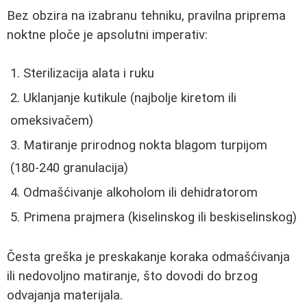
Bez obzira na izabranu tehniku, pravilna priprema
noktne ploče je apsolutni imperativ:
Sterilizacija alata i ruku
Uklanjanje kutikule (najbolje kiretom ili
omeksivačem)
Matiranje prirodnog nokta blagom turpijom
(180-240 granulacija)
Odmašćivanje alkoholom ili dehidratorom
Primena prajmera (kiselinskog ili beskiselinskog)
Česta greška je preskakanje koraka odmašćivanja
ili nedovoljno matiranje, što dovodi do brzog
odvajanja materijala.