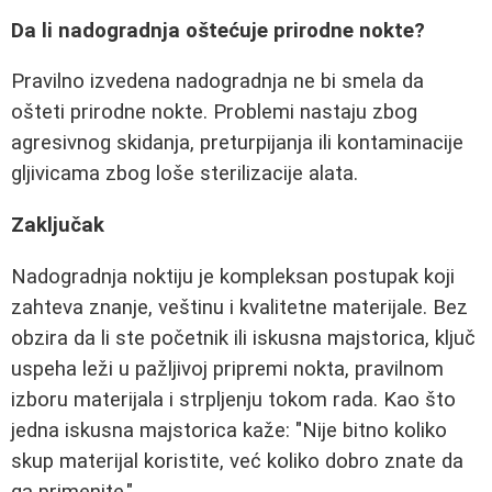
Da li nadogradnja oštećuje prirodne nokte?
Pravilno izvedena nadogradnja ne bi smela da
ošteti prirodne nokte. Problemi nastaju zbog
agresivnog skidanja, preturpijanja ili kontaminacije
gljivicama zbog loše sterilizacije alata.
Zaključak
Nadogradnja noktiju je kompleksan postupak koji
zahteva znanje, veštinu i kvalitetne materijale. Bez
obzira da li ste početnik ili iskusna majstorica, ključ
uspeha leži u pažljivoj pripremi nokta, pravilnom
izboru materijala i strpljenju tokom rada. Kao što
jedna iskusna majstorica kaže: "Nije bitno koliko
skup materijal koristite, već koliko dobro znate da
ga primenite."