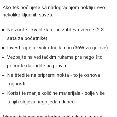
Ako tek počinjete sa nadogradnjom noktiju, evo
nekoliko ključnih saveta:
Ne žurite - kvalitetan rad zahteva vreme (2-3
sata za početnike)
Investirajte u kvalitetnu lampu (36W za gelove)
Vezbajte na veštačkim rukama pre nego što
počnete da radite na pravim
Ne štedite na pripremi nokta - to je osnova
trajnosti
Koristite manje količine materijala - bolje više
tanjih slojeva nego jedan debeo
Mnoge iskusne majstorice ističu da su im prvi