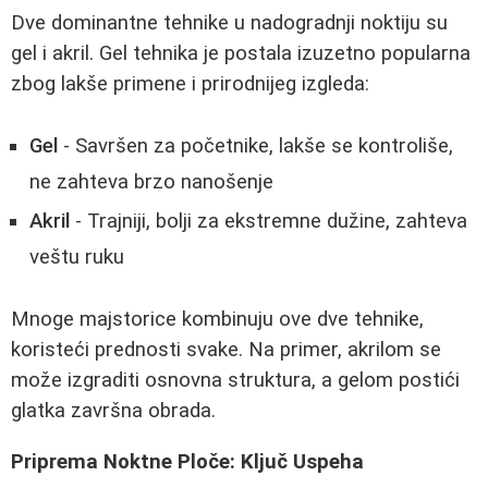
Dve dominantne tehnike u nadogradnji noktiju su
gel i akril. Gel tehnika je postala izuzetno popularna
zbog lakše primene i prirodnijeg izgleda:
Gel
- Savršen za početnike, lakše se kontroliše,
ne zahteva brzo nanošenje
Akril
- Trajniji, bolji za ekstremne dužine, zahteva
veštu ruku
Mnoge majstorice kombinuju ove dve tehnike,
koristeći prednosti svake. Na primer, akrilom se
može izgraditi osnovna struktura, a gelom postići
glatka završna obrada.
Priprema Noktne Ploče: Ključ Uspeha