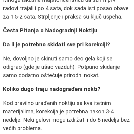
radovi trajali i po 4 sata, dok sada isti posao obave
za 1.5-2 sata. Strpljenje i praksa su ključ uspeha.
Česta Pitanja o Nadogradnji Noktiju
Da li je potrebno skidati sve pri korekciji?
Ne, dovoljno je skinuti samo deo gela koji se
odigrao (gde je ušao vazduh). Potpuno skidanje
samo dodatno oštećuje prirodni nokat.
Koliko dugo traju nadograđeni nokti?
Kod pravilno urađenih noktiju sa kvalitetnim
materijalima, korekcija je potrebna nakon 3-4
nedelje. Neki gelovi mogu izdržati i do 6 nedelja bez
većih problema.