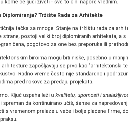
u kome će ljudi živeti - sve to čini napore vrednim.
 Diplomiranja? Tržište Rada za Arhitekte
ičnija tačka za mnoge. Stanje na tržištu rada za arhitek
strane, postoji veliki broj diplomiranih arhitekata, a s
graničena, pogotovo za one bez preporuke ili prethod
hitektonskim biroima mogu biti niske, posebno u manj
i arhitekture zapošljavaju se prvo kao "arhitektonski te
skustvo. Radno vreme često nije standardno i podraz
iodima pred rokove za predaju projekata.
crno. Ključ uspeha leži u
kvalitetu, upornosti i snalažljivos
v i spreman da kontinuirano učiš, šanse za napredovanje
kti s vremenom prelaze u veće i bolje plaćene firme, do
praksu.