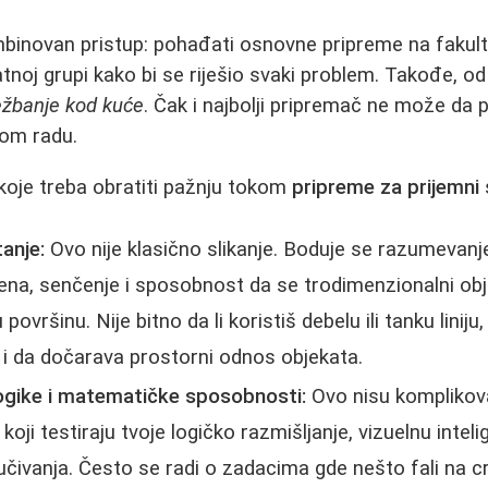
binovan pristup: pohađati osnovne pripreme na fakulte
vatnoj grupi kako bi se riješio svaki problem. Takođe, od
ežbanje kod kuće
. Čak i najbolji pripremač ne može d
nom radu.
 koje treba obratiti pažnju tokom
pripreme za prijemni
anje:
Ovo nije klasično slikanje. Boduje se razumevanj
ena, senčenje i sposobnost da se trodimenzionalni ob
vršinu. Nije bitno da li koristiš debelu ili tanku liniju,
iv i da dočarava prostorni odnos objekata.
ogike i matematičke sposobnosti:
Ovo nisu komplikov
koji testiraju tvoje logičko razmišljanje, vizuelnu intelig
čivanja. Često se radi o zadacima gde nešto fali na crt