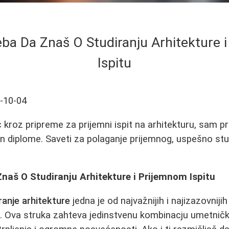
eba Da Znaš O Studiranju Arhitekture 
Ispitu
-10-04
kroz pripreme za prijemni ispit na arhitekturu, sam pr
n diplome. Saveti za polaganje prijemnog, uspešno stud
naš O Studiranju Arhitekture i Prijemnom Ispitu
ranje arhitekture
jedna je od najvažnijih i najizazovniji
 Ova struka zahteva jedinstvenu kombinacju umetničk