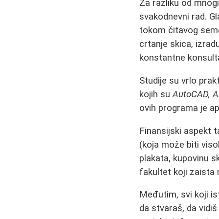
Za razliku od mnogi
svakodnevni rad. Gl
tokom čitavog seme
crtanje skica, izrad
konstantne konsult
Studije su vrlo prak
kojih su
AutoCAD, A
ovih programa je a
Finansijski aspekt 
(koja može biti viso
plakata, kupovinu sk
fakultet koji zaista
Međutim, svi koji i
da stvaraš, da vidiš