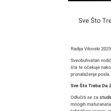
Sve Što Tr
Radija Vilovski
2025
Sveobuhvatan vodič 
šta te očekuje nako
pronalaženje posla.
Sve Što Treba Da Z
Odlučiti se za
studi
mnogih maturanata.