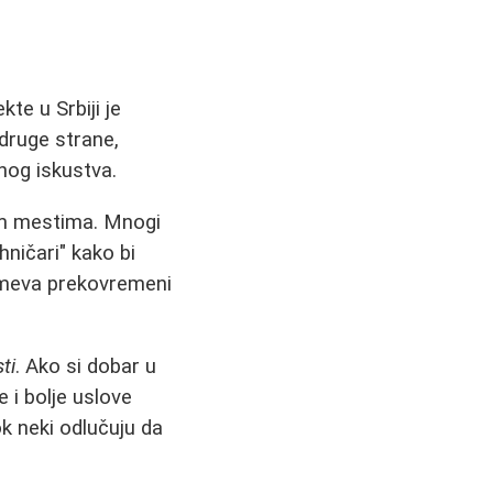
te u Srbiji je
 druge strane,
nog iskustva.
im mestima. Mnogi
hničari" kako bi
umeva prekovremeni
ti
. Ako si dobar u
 i bolje uslove
k neki odlučuju da