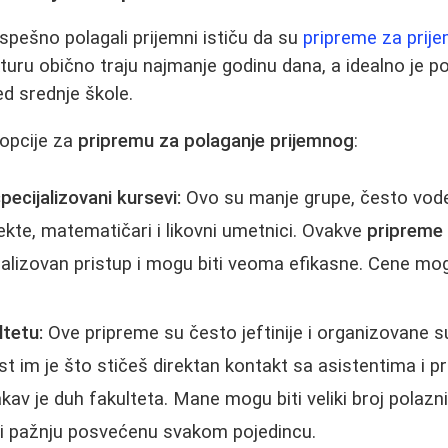
uspešno polagali prijemni ističu da su
pripreme za prije
turu obično traju najmanje godinu dana, a idealno je 
ed srednje škole.
 opcije za
pripremu za polaganje prijemnog
:
specijalizovani kursevi:
Ovo su manje grupe, često vode
tekte, matematičari i likovni umetnici. Ovakve
pripreme
nalizovan pristup i mogu biti veoma efikasne. Cene mogu
ltetu:
Ove pripreme su često jeftinije i organizovane s
st im je što stičeš direktan kontakt sa asistentima i p
kav je duh fakulteta. Mane mogu biti veliki broj polazn
i pažnju posvećenu svakom pojedincu.