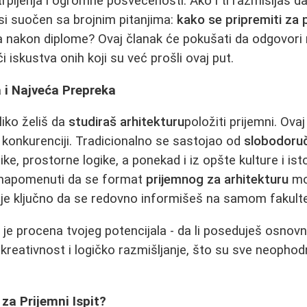
rpljenja i ogromne posvećenosti. Ako i ti razmišljaš da 
si suočen sa brojnim pitanjima:
kako se pripremiti za 
sla nakon diplome? Ovaj članak će pokušati da odgovori 
 iskustva onih koji su već prošli ovaj put.
a i Najveća Prepreka
liko želiš da
studiraš arhitekturu
položiti prijemni. Ovaj
i konkurenciji. Tradicionalno se sastojao od
slobodoruč
e, prostorne logike, a ponekad i iz opšte kulture i ist
 napomenuti da se format
prijemnog za arhitekturu
mo
 je ključno da se redovno informišeš na samom fakulte
g je procena tvojeg potencijala - da li poseduješ osnov
, kreativnost i logičko razmišljanje, što su sve neopho
 za Prijemni Ispit?