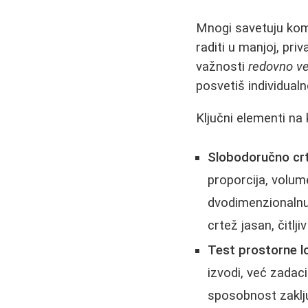
Mnogi savetuju kom
raditi u manjoj, pri
važnosti
redovno v
posvetiš individual
Ključni elementi na
Slobodoručno crt
proporcija, volum
dvodimenzionalnu po
crtež jasan, čitlj
Test prostorne l
izvodi, već zadaci 
sposobnost zaklju