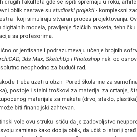
h drugih fakulteta gde se ispiti spremaju u roku, arhit
avni oblik nastave su
studioski projekti
- kompleksni zad
stra i koji simuliraju stvaran proces projektovanja. 
u digitalnih modela, pravljenje fizičkih maketa, tehničk
acije sa profesorima.
tično orijentisane i podrazumevaju učenje brojnih softv
rchiCAD, 3ds Max, SketchUp i Photoshop
neki od osnov
psolutno neophodno za budući rad.
takođe treba uzeti u obzir. Pored školarine za samofin
ka), postoje i stalni troškovi za materijal za crtanje, š
upocenog materijala za makete (drvo, staklo, plastika) 
 može biti financijski zahtevan.
stinski vole ovu struku ističu da je zadovoljstvo neup
 svoju zamisao kako dobija oblik, da učiš o istoriji građ