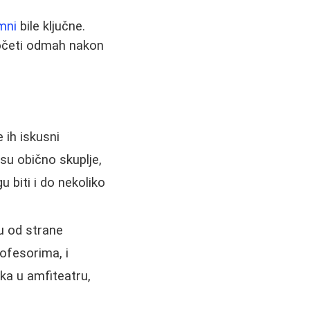
mni
bile ključne.
početi odmah nakon
 ih iskusni
su obično skuplje,
 biti i do nekoliko
u od strane
rofesorima, i
ika u amfiteatru,