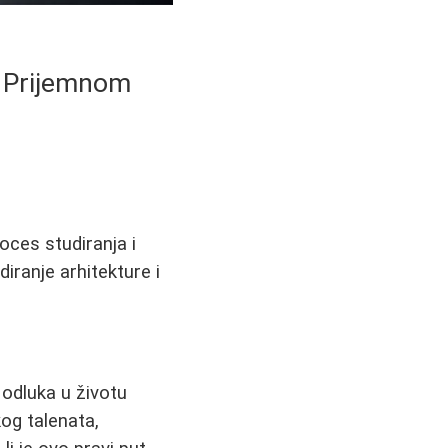
i Prijemnom
oces studiranja i
iranje arhitekture i
h odluka u životu
og talenata,