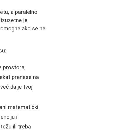
tu, a paralelno
 izuzetne je
a pomogne ako se ne
su:
e prostora,
jekat prenese na
 već da je tvoj
ani matematički
enciju i
ežu ili treba