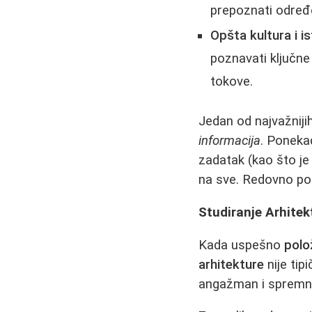
prepoznati određe
Opšta kultura i i
poznavati ključne 
tokove.
Jedan od najvažnijih
informacija
. Poneka
zadatak (kao što je
na sve. Redovno pos
Studiranje Arhitekt
Kada uspešno
polo
arhitekture
nije tip
angažman i spremno