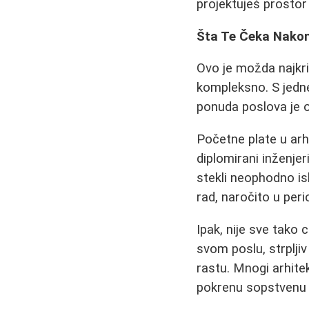
projektuješ prostor 
Šta Te Čeka Nakon
Ovo je možda najkrit
kompleksno. S jedne 
ponuda poslova je o
Početne plate u ar
diplomirani inženjer
stekli neophodno i
rad, naročito u per
Ipak, nije sve tako 
svom poslu, strplji
rastu. Mnogi arhite
pokrenu sopstvenu 