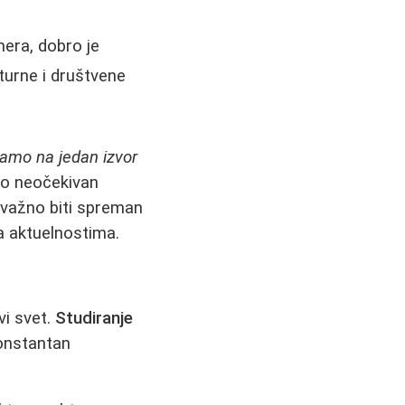
era, dobro je
lturne i društvene
samo na jedan izvor
no neočekivan
 važno biti spreman
a aktuelnostima.
vi svet.
Studiranje
konstantan