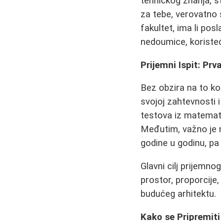
tehničkog znanja, st
za tebe, verovatno 
fakultet, ima li po
nedoumice, koristeći
Prijemni Ispit: Prv
Bez obzira na to ko
svojoj zahtevnosti 
testova iz matematik
Međutim, važno je
godine u godinu, pa
Glavni cilj prijemno
prostor, proporcije
budućeg arhitektu.
Kako se Pripremiti