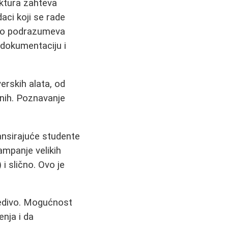
ektura zahteva
aci koji se rade
Ovo podrazumeva
u dokumentaciju i
erskih alata, od
nih. Poznavanje
ansirajuće studente
tampanje velikih
i slično. Ovo je
oredivo. Mogućnost
enja i da