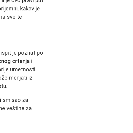
li je ovo pravi put
prijemni
, kakav je
na sve te
 ispit je poznat po
nog crtanja
i
orije umetnosti.
že menjati iz
tu.
ni smisao za
dne veštine za