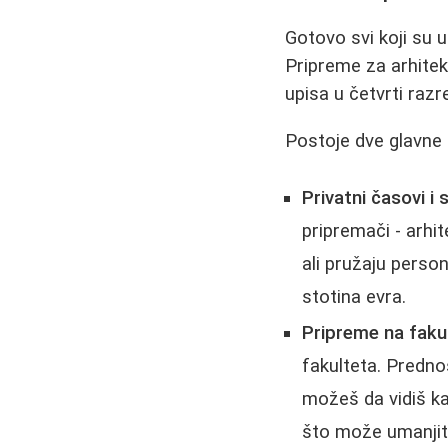
Gotovo svi koji su 
Pripreme za arhitek
upisa u četvrti razr
Postoje dve glavne
Privatni časovi i 
pripremači - arhi
ali pružaju perso
stotina evra.
Pripreme na faku
fakulteta. Predno
možeš da vidiš ka
što može umanjit