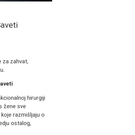
Saveti
e za zahvat,
u.
aveti
cionalnoj hirurgiji
as žene sve
koje razmišljaju o
medju ostalog,