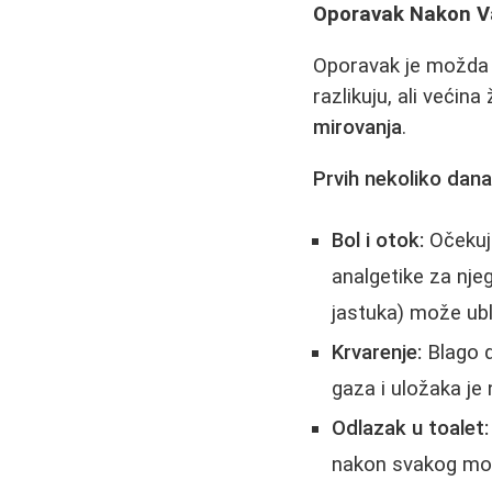
Oporavak Nakon Va
Oporavak je možda n
razlikuju, ali većin
mirovanja
.
Prvih nekoliko dana
Bol i otok:
Očekuje
analgetike za nj
jastuka) može ubl
Krvarenje:
Blago d
gaza i uložaka je
Odlazak u toalet:
nakon svakog mokr