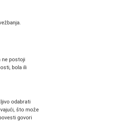
 vežbanja.
 ne postoji
sti, bola ili
ljivo odabrati
javajući, što može
ovesti govori