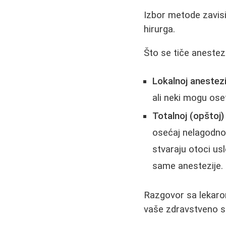
Izbor metode zavisi 
hirurga.
Što se tiče anestez
Lokalnoj anestezij
ali neki mogu oset
Totalnoj (opštoj) 
osećaj nelagodnos
stvaraju otoci us
same anestezije.
Razgovor sa lekarom
vaše zdravstveno st