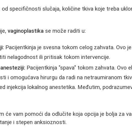
od specifičnosti slučaja, količine tkiva koje treba uklon
ije,
vaginoplastika
se može raditi u:
i:
Pacijentkinja je svesna tokom celog zahvata. Ovo je
iti nelagodnost ili pritisak tokom intervencije.
anesteziji:
Pacijentkinja "spava" tokom zahvata. Ovo el
ti i omogućava hirurgu da radi na netraumiranom tkivu
led injekcija lokalnog anestetika. Međutim, podrazumev
 će vam pomoći da odlučite koja opcija je bolja za vas
anje i stepen anksioznosti.