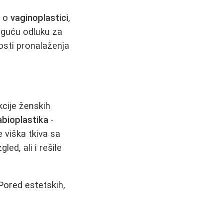
u o
vaginoplastici
,
oguću odluku za
osti pronalaženja
kcije ženskih
abioplastika
-
e viška tkiva sa
led, ali i rešile
Pored estetskih,