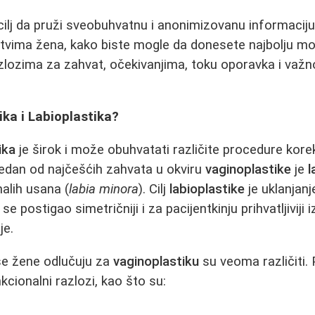
cilj da pruži sveobuhvatnu i anonimizovanu informacij
tvima žena, kako biste mogle da donesete najbolju m
azlozima za zahvat, očekivanjima, toku oporavka i važn
ika i Labioplastika?
ika
je širok i može obuhvatati različite procedure kore
 Jedan od najčešćih zahvata u okviru
vaginoplastike
je
l
malih usana (
labia minora
). Cilj
labioplastike
je uklanjanj
e postigao simetričniji i za pacijentkinju prihvatljiviji izg
je.
se žene odlučuju za
vaginoplastiku
su veoma različiti. 
cionalni razlozi, kao što su: