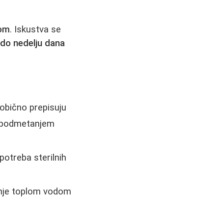
kom
. Iskustva se
 do nedelju dana
 obično prepisuju
 (podmetanjem
otreba sterilnih
ranje toplom vodom