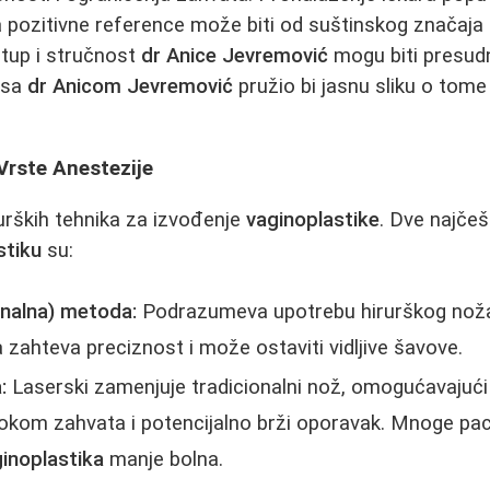
a pozitivne reference može biti od suštinskog značaja
stup i stručnost
dr Anice Jevremović
mogu biti presud
 sa
dr Anicom Jevremović
pružio bi jasnu sliku o tom
Vrste Anestezije
rurških tehnika za izvođenje
vaginoplastike
. Dve najče
stiku
su:
onalna) metoda:
Podrazumeva upotrebu hirurškog noža 
 zahteva preciznost i može ostaviti vidljive šavove.
:
Laserski zamenjuje tradicionalni nož, omogućavajući 
okom zahvata i potencijalno brži oporavak. Mnoge pac
inoplastika
manje bolna.