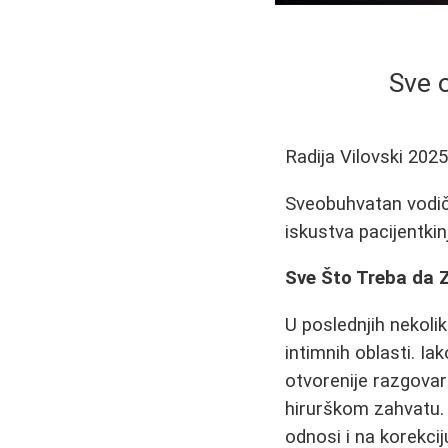
Sve o
Radija Vilovski
2025
Sveobuhvatan vodič o
iskustva pacijentki
Sve Što Treba da Z
U poslednjih nekolik
intimnih oblasti. I
otvorenije razgovar
hirurškom zahvatu.
odnosi i na korekcij