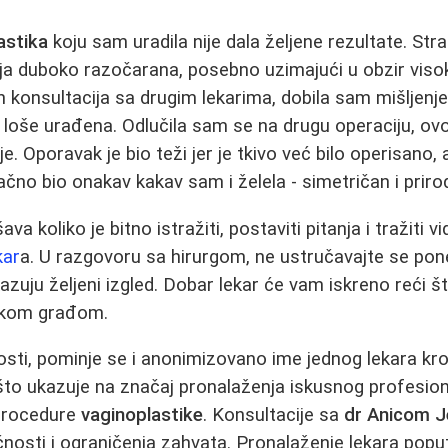
astika
koju sam uradila nije dala željene rezultate. Stra
 ja duboko razočarana, posebno uzimajući u obzir vis
 konsultacija sa drugim lekarima, dobila sam mišljenje
loše urađena. Odlučila sam se na drugu operaciju, ov
je. Oporavak je bio teži jer je tkivo već bilo operisano,
ačno bio onakav kakav sam i želela - simetričan i priro
a koliko je bitno istražiti, postaviti pitanja i tražiti vi
kar
a. U razgovoru sa hirurgom, ne ustručavajte se pon
kazuju željeni izgled. Dobar lekar će vam iskreno reći št
kom građom.
osti, pominje se i anonimizovano ime jednog lekara k
 što ukazuje na značaj pronalaženja iskusnog profesion
procedure
vaginoplastike
. Konsultacije sa
dr Anicom J
ćnosti i ograničenja zahvata. Pronalaženje lekara pop