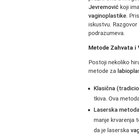
Jevremović
koji im
vaginoplastike
. Pri
iskustvu. Razgovor
podrazumeva.
Metode Zahvata i 
Postoji nekoliko hi
metode za
labiopla
Klasična (tradici
tkiva. Ova metoda
Laserska metoda
manje krvarenja t
da je laserska
vag