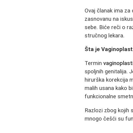
Ovaj članak ima za 
zasnovanu na iskus
sebe. Biće reči o r
stručnog lekara.
Šta je Vaginoplast
Termin
vaginoplast
spoljnih genitalija.
hirurška korekcija 
malih usana kako bi s
funkcionalne smetn
Razlozi zbog kojih 
mnogo češći su funk