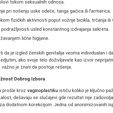
 bolovi tokom seksualnih odnosa.
nje pri nošenju uske odeće, tanga gaćica ili farmerica.
tokom fizičkih aktivnosti poput vožnje bicikla, trčanja ili
i podražljivosti usled konstantnog izdvajanja sekreta.
avanjem lične higijene.
da je izgled ženskih genitalija veoma individualan i da
edjutim, ako svoje telo doživljavate kao izvor neprijatno
, važno je znati da postoje rešenja.
ažnost Dobrog Izbora
 prošle kroz
vaginoplastiku
ističu koliko je ključno paž
ažalost, dešavaju se slučajevi gde rezultat nije zadovol
 za dodatnom korekcijom. Jedna od anonimizovanih isp