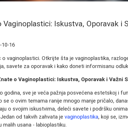
 Vaginoplastici: Iskustva, Oporavak i 
-10-16
 vaginoplastici. Otkrijte šta je vaginoplastika, razlog
nja, savete za oporavak i kako doneti informisanu odluk
nate o Vaginoplastici: Iskustva, Oporavak i Važni S
o godina, sve je veća pažnja posvećena estetskoj i funk
ako se o ovim temama ranije mnogo manje pričalo, dan
aju o svojim iskustvima, deleći savete i podršku onima 
 Jedan od takvih zahvata je
vaginoplastika
, koji se, iz
u malih usana - labioplastiku.