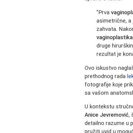
"Prva
vaginopl
asimetrične, a
zahvata. Nakon
vaginoplastika
druge hirurškin
rezultat je kon
Ovo iskustvo naglašav
prethodnog rada
le
fotografije koje pri
sa vašom anatoms
U kontekstu stručn
Anice Jevremović
,
detailno razume u 
pružiti uvid u mogu