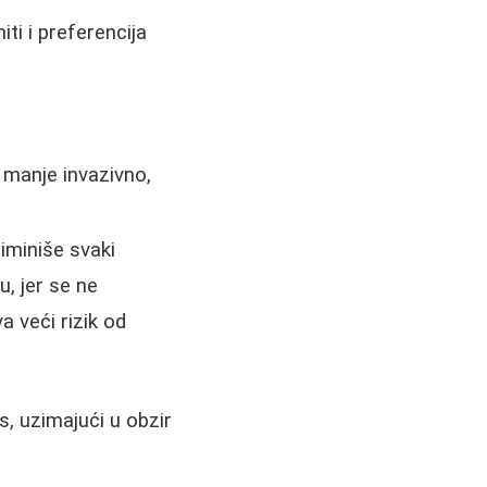
iti i preferencija
 manje invazivno,
iminiše svaki
, jer se ne
a veći rizik od
, uzimajući u obzir