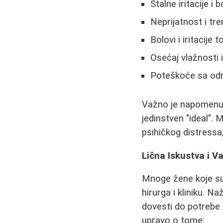
Stalne iritacije i
Neprijatnost i tre
Bolovi i iritacije 
Osećaj vlažnosti 
Poteškoće sa održ
Važno je napomenuti 
jedinstven "ideal". M
psihičkog distressa
Lična Iskustva i V
Mnoge žene koje su
hirurga i kliniku. N
dovesti do potrebe
upravo o tome: