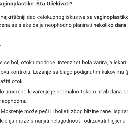
ginoplastike: Šta Očekivati?
ajkritičniji deo celokupnog iskustva sa
vaginoplasti
a žena se slaže da je neophodno planirati
nekoliko dana
:
 se bol, otok i modrice. Intenzitet bola varira, a lekari
egovu kontrolu. Ležanje sa blago podignutim kukovima
ažiti otok.
o umereno krvarenje je normalno tokom prvih dana. Up
 neophodna.
Mokrenje može peći ili boljeti zbog blizine rane. Ispi
enja može smanjiti nelagodnost i održavati higijenu.