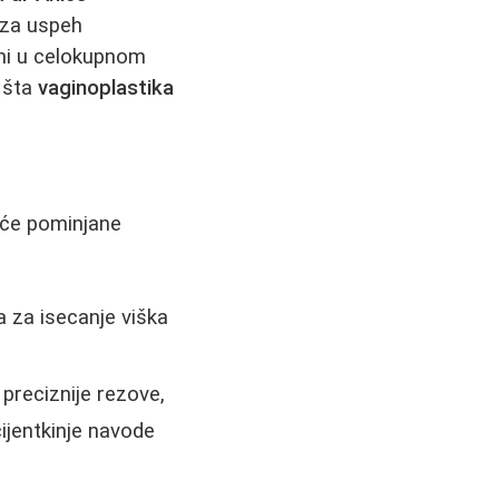
 za uspeh
ni u celokupnom
e šta
vaginoplastika
šće pominjane
za isecanje viška
preciznije rezove,
ijentkinje navode