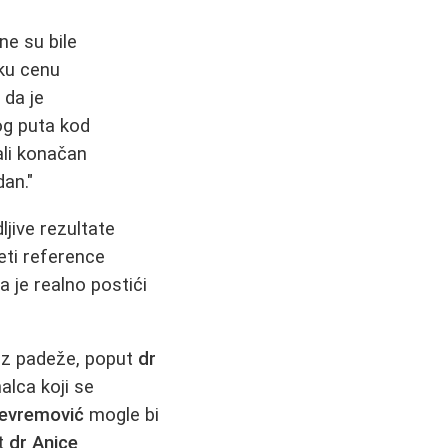
ne su bile
oku cenu
 da je
og puta kod
 ali konačan
dan."
dljive rezultate
eti reference
a je realno postići
roz padeže, poput
dr
alca koji se
evremović
mogle bi
ut
dr Anice