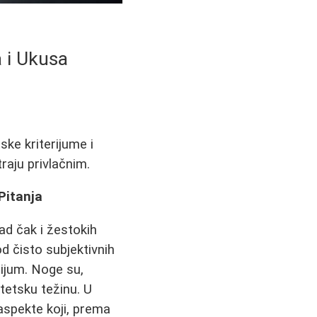
 i Ukusa
ske kriterijume i
traju privlačnim.
Pitanja
ad čak i žestokih
d čisto subjektivnih
rijum. Noge su,
tetsku težinu. U
aspekte koji, prema