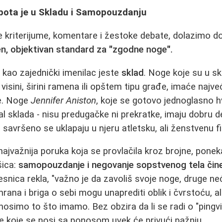
pota je u Skladu i Samopouzdanju
ve kriterijume, komentare i žestoke debate, dolazimo do
en, objektivan standard za "zgodne noge".
kao zajednički imenilac jeste
sklad
. Noge koje su u s
 o visini, širini ramena ili opštem tipu građe, imaće naj
pe. Noge
Jennifer Aniston
, koje se gotovo jednoglasno h
eal sklada - nisu predugačke ni prekratke, imaju dobru de
 savršeno se uklapaju u njeru atletsku, ali ženstvenu fi
najvažnija poruka koja se provlačila kroz brojne, ponek
ica:
samopouzdanje i negovanje sopstvenog tela čine 
snica rekla, "važno je da zavoliš svoje noge, druge neć
rana i briga o sebi mogu unaprediti oblik i čvrstoću, al
 nosimo to što imamo. Bez obzira da li se radi o "pingv
oge koje se nosi sa ponosom uvek će privući pažnju.