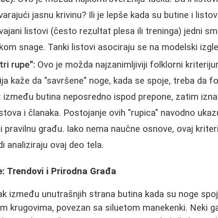
varajući jasnu krivinu? Ili je lepše kada su butine i listov
vajani listovi (često rezultat plesa ili treninga) jedni sm
akom snage. Tanki listovi asociraju se na modelski izgled
"tri rupe":
Ovo je možda najzanimljiviji folklorni kriteriju
ija kaže da "savršene" noge, kada se spoje, treba da 
e": između butina neposredno ispod prepone, zatim izna
istova i članaka. Postojanje ovih "rupica" navodno uka
u i pravilnu građu. Iako nema naučne osnove, ovaj krite
di analiziraju ovaj deo tela.
: Trendovi i Prirodna Građa
mak između unutrašnjih strana butina kada su noge spo
im krugovima, povezan sa siluetom manekenki. Neki g