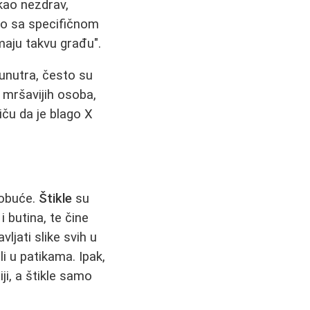
 kao nezdrav,
ivo sa specifičnom
maju takvu građu".
 unutra, često su
 mršavijih osoba,
iču da je blago X
 obuće.
Štikle
su
 butina, te čine
vljati slike svih u
i u patikama. Ipak,
ji, a štikle samo