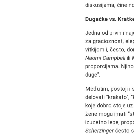
diskusijama, čine n
Dugačke vs. Kratke
Jedna od prvih i naj
za gracioznost, ele
vitkijom i, često, 
Naomi Campbell
ili
proporcijama. Njiho
duge".
Međutim, postoji i
delovati "krakato", 
koje dobro stoje uz
žene mogu imati "s
izuzetno lepe, prop
Scherzinger
često s