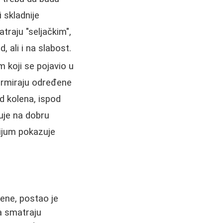
i skladnije
atraju "seljačkim",
, ali i na slabost.
m koji se pojavio u
formiraju određene
d kolena, ispod
zuje na dobru
rijum pokazuje
jene, postao je
a smatraju