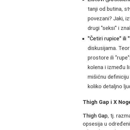
tanji od butina, st
povezani? Jaki, iz
drugi "seksi" i zn
"Četiri rupice" ili 
diskusijama. Teor
prostore ili "rup
kolena i između l
mišićnu definicij
koliko detaljno lju
Thigh Gap i X Noge
Thigh Gap
, tj. raz
opsesija u određen