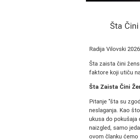
Šta Čin
Radija Vilovski
2026
Šta zaista čini žen
faktore koji utiču n
Šta Zaista Čini Ž
Pitanje "šta su zgo
neslaganja. Kao što
ukusa do pokušaja d
naizgled, samo jeda
ovom članku ćemo pr