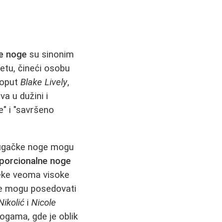
e noge
su sinonim
uetu, čineći osobu
poput
Blake Lively
,
a u dužini i
" i "savršeno
dugačke noge mogu
oporcionalne noge
neke veoma visoke
be mogu posedovati
Nikolić
i
Nicole
ogama, gde je oblik