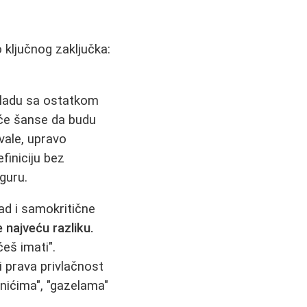
 ključnog zaključka:
kladu sa ostatkom
veće šanse da budu
vale, upravo
finiciju bez
guru.
ad i samokritične
najveću razliku.
eš imati".
i prava privlačnost
inićima", "gazelama"