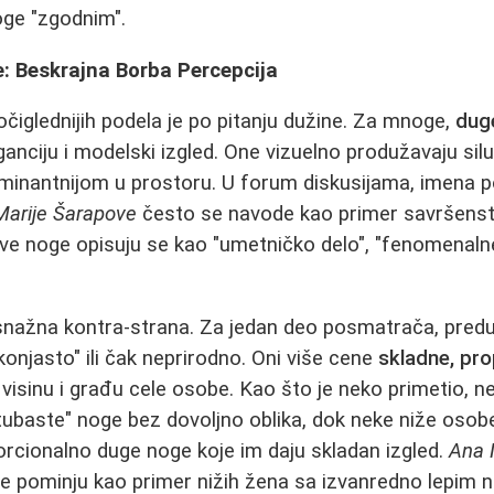
oge "zgodnim".
: Beskrajna Borba Percepcija
očiglednijih podela je po pitanju dužine. Za mnoge,
dug
ganciju i modelski izgled. One vizuelno produžavaju sil
dominantnijom u prostoru. U forum diskusijama, imena 
Marije Šarapove
često se navode kao primer savršenstv
ve noge opisuju se kao "umetničko delo", "fenomenalne
 snažna kontra-strana. Za jedan deo posmatrača, pre
"konjasto" ili čak neprirodno. Oni više cene
skladne, pr
 visinu i građu cele osobe. Kao što je neko primetio, 
tubaste" noge bez dovoljno oblika, dok neke niže oso
orcionalno duge noge koje im daju skladan izgled.
Ana 
e pominju kao primer nižih žena sa izvanredno lepim n