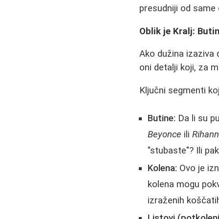
presudniji od same 
Oblik je Kralj: But
Ako dužina izaziva 
oni detalji koji, za
Ključni segmenti koj
Butine:
Da li su pu
Beyonce
ili
Rihan
"stubaste"? Ili pa
Kolena:
Ovo je izn
kolena mogu pokva
izraženih koščati
Listovi (potkoleni