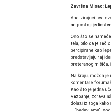
Završna Misao: Le
Analizirajući sve o
ne postoji jedinstv
Ono što se nameće 
tela, bilo da je reč
percipirane kao le
predstavljaju taj id
preteranog mišića, i
Na kraju, možda je 
komentare forumaš
Kao što je jedna uče
Vezbanje, zdrava ish
dolazi iz toga kako
ili "bedevijama", n