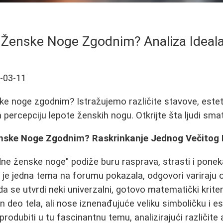
i Ženske Noge Zgodnim? Analiza Ideala
-03-11
ske noge zgodnim? Istražujemo različite stavove, estet
a percepciju lepote ženskih nogu. Otkrijte šta ljudi sma
enske Noge Zgodnim? Raskrinkanje Jednog Večitog 
dne ženske noge" podiže buru rasprava, strasti i ponek
 je jedna tema na forumu pokazala, odgovori variraju o
a se utvrdi neki univerzalni, gotovo matematički krite
n deo tela, ali nose iznenađujuće veliku simboličku i es
odubiti u tu fascinantnu temu, analizirajući različite 