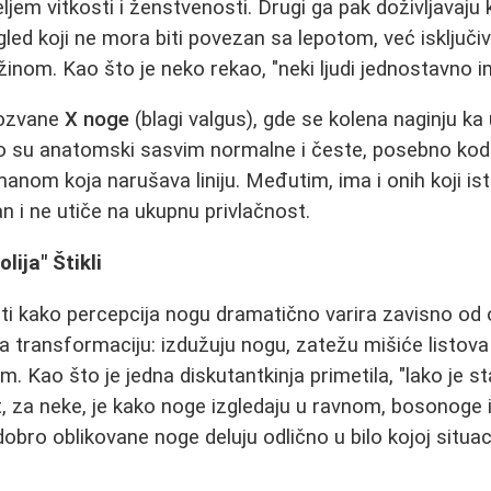
jem vitkosti i ženstvenosti. Drugi ga pak doživljavaju
zgled koji ne mora biti povezan sa lepotom, već isključ
inom. Kao što je neko rekao, "neki ljudi jednostavno i
kozvane
X noge
(blagi valgus), gde se kolena naginju ka
ko su anatomski sasvim normalne i česte, posebno kod
anom koja narušava liniju. Međutim, ima i onih koji ist
n i ne utiče na ukupnu privlačnost.
lija" Štikli
i kako percepcija nogu dramatično varira zavisno od
 transformaciju: izdužuju nogu, zatežu mišiće listova i
. Kao što je jedna diskutantkinja primetila, "lako je sta
t, za neke, je kako noge izgledaju u ravnom, bosonoge il
obro oblikovane noge deluju odlično u bilo kojoj situaci