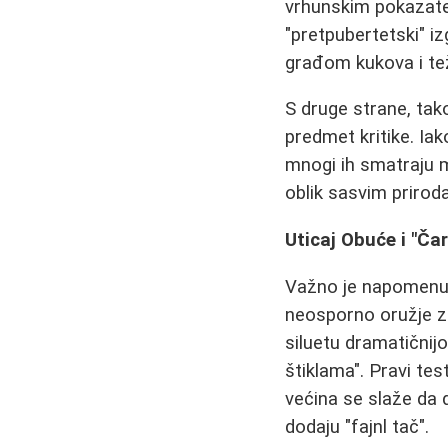
vrhunskim pokazatel
"pretpubertetski" i
građom kukova i tež
S druge strane, ta
predmet kritike. Ia
mnogi ih smatraju m
oblik sasvim priroda
Uticaj Obuće i "Čaro
Važno je napomenut
neosporno oružje za
siluetu dramatičnijom
štiklama". Pravi tes
većina se slaže da d
dodaju "fajnl tač".