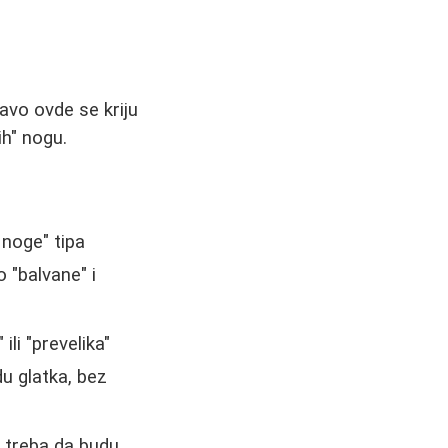
avo ovde se kriju
ih" nogu.
e noge" tipa
o "balvane" i
li "prevelika"
du glatka, bez
i treba da budu