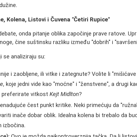
dužine.
ine, Kolena, Listovi i Čuvena "Četiri Rupice"
debate, onda pitanje oblika započinje prave ratove. Upr
 mnoge, čine suštinsku razliku između "dobrih" i "savršen
i se analiziraju su:
nije i zaobljene, ili vitke i zategnute? Volite li "mišićav
ne
, koje jedni vide kao "moćne" i "ženstvene", a drugi ka
k preferirate vitkost
Kejt Midlton
?
enadujuće čest punkt kritike. Neki primećuju da "ružna" i
riti inače dobar oblik. Idealna kolena bi trebalo da bu
h izbočina.
ce):
Ovo je možda najkontroverznija tačka. Da li listov