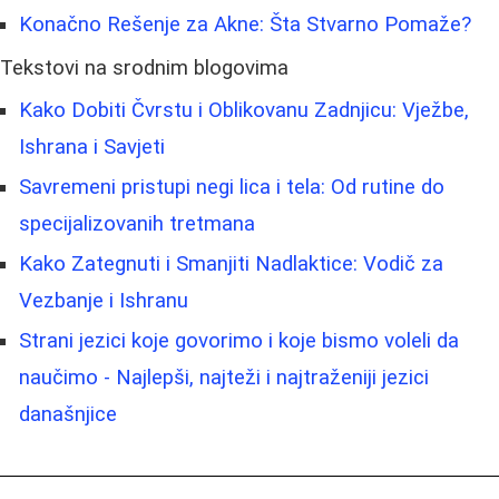
Konačno Rešenje za Akne: Šta Stvarno Pomaže?
Tekstovi na srodnim blogovima
Kako Dobiti Čvrstu i Oblikovanu Zadnjicu: Vježbe,
Ishrana i Savjeti
Savremeni pristupi negi lica i tela: Od rutine do
specijalizovanih tretmana
Kako Zategnuti i Smanjiti Nadlaktice: Vodič za
Vezbanje i Ishranu
Strani jezici koje govorimo i koje bismo voleli da
naučimo - Najlepši, najteži i najtraženiji jezici
današnjice