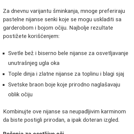
Za dnevnu varijantu šminkanja, mnoge preferiraju
pastelne nijanse senki koje se mogu uskladiti sa
garderobom i bojom očiju. Najbolje rezultate
postižete korišćenjem:
Svetle bež i biserno bele nijanse za osvetljavanje
unutrašnjeg ugla oka
Tople dinja i zlatne nijanse za toplinu i blagi sjaj
Svetske braon boje koje prirodno naglašavaju
oblik očiju
Kombinujte ove nijanse sa neupadljivim karminom
da biste postigli prirodan, a ipak doteran izgled.
Rešenja za osetljive oči