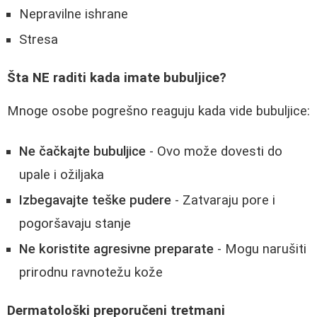
Nepravilne ishrane
Stresa
Šta NE raditi kada imate bubuljice?
Mnoge osobe pogrešno reaguju kada vide bubuljice:
Ne čačkajte bubuljice
- Ovo može dovesti do
upale i ožiljaka
Izbegavajte teške pudere
- Zatvaraju pore i
pogoršavaju stanje
Ne koristite agresivne preparate
- Mogu narušiti
prirodnu ravnotežu kože
Dermatološki preporučeni tretmani