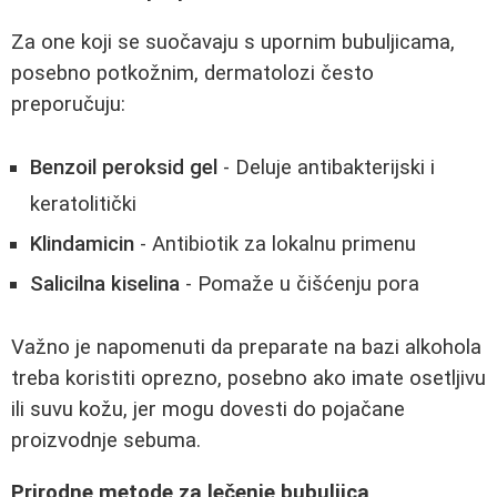
Za one koji se suočavaju s upornim bubuljicama,
posebno potkožnim, dermatolozi često
preporučuju:
Benzoil peroksid gel
- Deluje antibakterijski i
keratolitički
Klindamicin
- Antibiotik za lokalnu primenu
Salicilna kiselina
- Pomaže u čišćenju pora
Važno je napomenuti da preparate na bazi alkohola
treba koristiti oprezno, posebno ako imate osetljivu
ili suvu kožu, jer mogu dovesti do pojačane
proizvodnje sebuma.
Prirodne metode za lečenje bubuljica