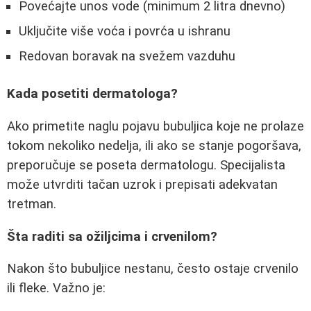
Povećajte unos vode (minimum 2 litra dnevno)
Uključite više voća i povrća u ishranu
Redovan boravak na svežem vazduhu
Kada posetiti dermatologa?
Ako primetite naglu pojavu bubuljica koje ne prolaze
tokom nekoliko nedelja, ili ako se stanje pogoršava,
preporučuje se poseta dermatologu. Specijalista
može utvrditi tačan uzrok i prepisati adekvatan
tretman.
Šta raditi sa ožiljcima i crvenilom?
Nakon što bubuljice nestanu, često ostaje crvenilo
ili fleke. Važno je: