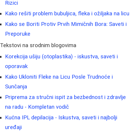
Rizici
Kako rešiti problem bubuljica, fleka i ožiljaka na licu
Kako se Boriti Protiv Prvih Mimičnih Bora: Saveti i
Preporuke
Tekstovi na srodnim blogovima
Korekcija ušiju (otoplastika) - iskustva, saveti i
oporavak
Kako Ukloniti Fleke na Licu Posle Trudnoće i
Sunčanja
Priprema za stručni ispit za bezbednost i zdravlje
na radu - Kompletan vodič
Kućna IPL depilacija - Iskustva, saveti i najbolji
uređaji