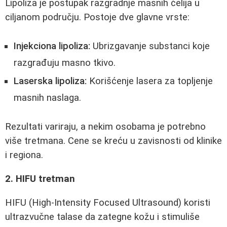
Lipoliza je postupak razgradnje masnih ćelija u
ciljanom području. Postoje dve glavne vrste:
Injekciona lipoliza:
Ubrizgavanje substanci koje
razgrađuju masno tkivo.
Laserska lipoliza:
Korišćenje lasera za topljenje
masnih naslaga.
Rezultati variraju, a nekim osobama je potrebno
više tretmana. Cene se kreću u zavisnosti od klinike
i regiona.
2. HIFU tretman
HIFU (High-Intensity Focused Ultrasound) koristi
ultrazvučne talase da zategne kožu i stimuliše