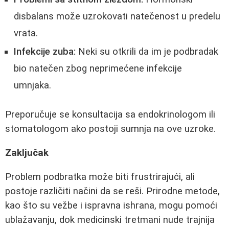
disbalans može uzrokovati natečenost u predelu
vrata.
Infekcije zuba:
Neki su otkrili da im je podbradak
bio natečen zbog neprimećene infekcije
umnjaka.
Preporučuje se konsultacija sa endokrinologom ili
stomatologom ako postoji sumnja na ove uzroke.
Zaključak
Problem podbratka može biti frustrirajući, ali
postoje različiti načini da se reši. Prirodne metode,
kao što su vežbe i ispravna ishrana, mogu pomoći
ublažavanju, dok medicinski tretmani nude trajnija