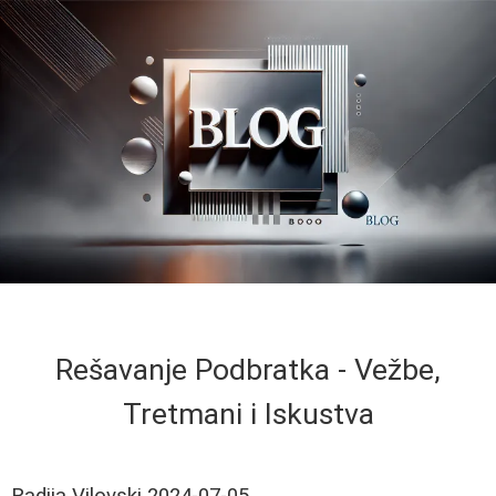
Rešavanje Podbratka - Vežbe,
Tretmani i Iskustva
Radija Vilovski
2024-07-05