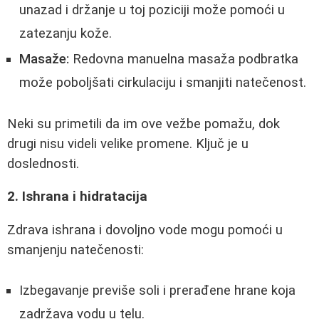
unazad i držanje u toj poziciji može pomoći u
zatezanju kože.
Masaže:
Redovna manuelna masaža podbratka
može poboljšati cirkulaciju i smanjiti natečenost.
Neki su primetili da im ove vežbe pomažu, dok
drugi nisu videli velike promene. Ključ je u
doslednosti.
2. Ishrana i hidratacija
Zdrava ishrana i dovoljno vode mogu pomoći u
smanjenju natečenosti:
Izbegavanje previše soli i prerađene hrane koja
zadržava vodu u telu.