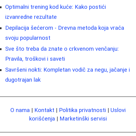
Optimalni trening kod kuće: Kako postići
izvanredne rezultate
Depilacija šećerom - Drevna metoda koja vraća
svoju popularnost
Sve što treba da znate o crkvenom venčanju:
Pravila, troškovi i saveti
Savršeni nokti: Kompletan vodič za negu, jačanje i
dugotrajan lak
O nama
|
Kontakt
|
Politika privatnosti
|
Uslovi
korišćenja
|
Marketinški servisi