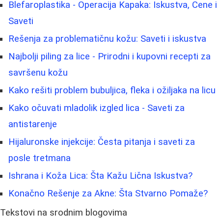
Blefaroplastika - Operacija Kapaka: Iskustva, Cene i
Saveti
Rešenja za problematičnu kožu: Saveti i iskustva
Najbolji piling za lice - Prirodni i kupovni recepti za
savršenu kožu
Kako rešiti problem bubuljica, fleka i ožiljaka na licu
Kako očuvati mladolik izgled lica - Saveti za
antistarenje
Hijaluronske injekcije: Česta pitanja i saveti za
posle tretmana
Ishrana i Koža Lica: Šta Kažu Lična Iskustva?
Konačno Rešenje za Akne: Šta Stvarno Pomaže?
Tekstovi na srodnim blogovima