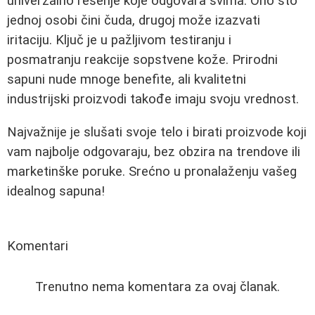
univerzalno rešenje koje odgovara svima. Ono što
jednoj osobi čini čuda, drugoj može izazvati
iritaciju. Ključ je u pažljivom testiranju i
posmatranju reakcije sopstvene kože. Prirodni
sapuni nude mnoge benefite, ali kvalitetni
industrijski proizvodi takođe imaju svoju vrednost.
Najvažnije je slušati svoje telo i birati proizvode koji
vam najbolje odgovaraju, bez obzira na trendove ili
marketinške poruke. Srećno u pronalaženju vašeg
idealnog sapuna!
Komentari
Trenutno nema komentara za ovaj članak.