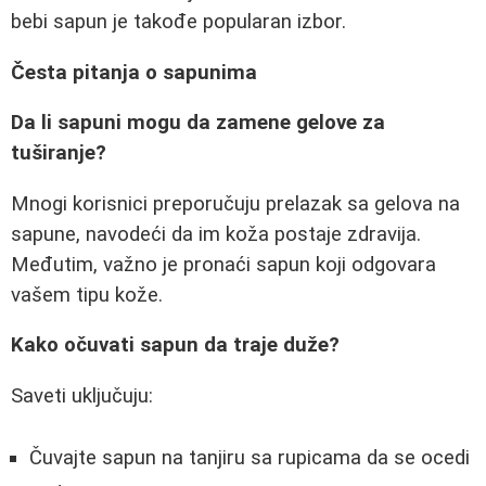
bebi sapun je takođe popularan izbor.
Česta pitanja o sapunima
Da li sapuni mogu da zamene gelove za
tuširanje?
Mnogi korisnici preporučuju prelazak sa gelova na
sapune, navodeći da im koža postaje zdravija.
Međutim, važno je pronaći sapun koji odgovara
vašem tipu kože.
Kako očuvati sapun da traje duže?
Saveti uključuju:
Čuvajte sapun na tanjiru sa rupicama da se ocedi