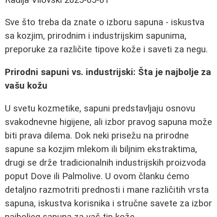
Sve što treba da znate o izboru sapuna - iskustva
sa kozjim, prirodnim i industrijskim sapunima,
preporuke za različite tipove kože i saveti za negu.
Prirodni sapuni vs. industrijski: Šta je najbolje za
vašu kožu
U svetu kozmetike, sapuni predstavljaju osnovu
svakodnevne higijene, ali izbor pravog sapuna može
biti prava dilema. Dok neki prisežu na prirodne
sapune sa kozjim mlekom ili biljnim ekstraktima,
drugi se drže tradicionalnih industrijskih proizvoda
poput Dove ili Palmolive. U ovom članku ćemo
detaljno razmotriti prednosti i mane različitih vrsta
sapuna, iskustva korisnika i stručne savete za izbor
najboljeg sapuna za vaš tip kože.