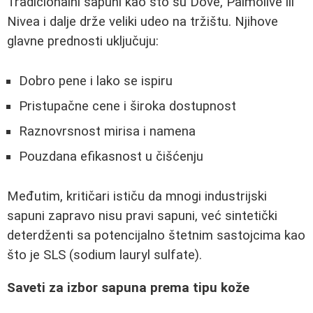
Tradicionalni sapuni kao što su Dove, Palmolive ili
Nivea i dalje drže veliki udeo na tržištu. Njihove
glavne prednosti uključuju:
Dobro pene i lako se ispiru
Pristupačne cene i široka dostupnost
Raznovrsnost mirisa i namena
Pouzdana efikasnost u čišćenju
Međutim, kritičari ističu da mnogi industrijski
sapuni zapravo nisu pravi sapuni, već sintetički
deterdženti sa potencijalno štetnim sastojcima kao
što je SLS (sodium lauryl sulfate).
Saveti za izbor sapuna prema tipu kože