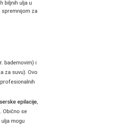
h biljnih ulja u
ni spremnijom za
pr. bademovim) i
ža za suvu). Ovo
profesionalnih
aserske epilacije
,
. Obično se
a ulja mogu