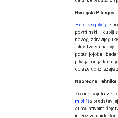
da bi se produžio i
Hemijski Pilingovi
Hemijski piling
je po
površinski ili dublj
novog, zdravijeg tki
Iskustva sa hemijsk
poput jojobe i bade
pilinga, nega kože j
dolaze do izražaja z
Napredne Tehnike P
Za one koji traže in
miolift
a predstavlj
stimulativnim dejst
intenzivna hidrataci