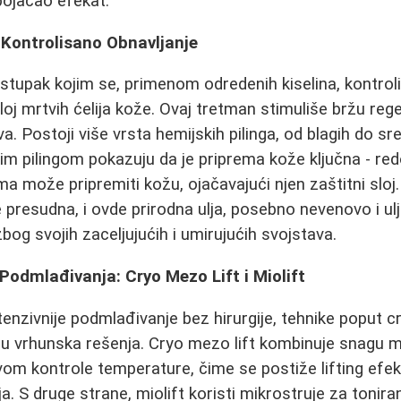
 pojačao efekat.
: Kontrolisano Obnavljanje
stupak kojim se, primenom odredenih kiselina, kontrol
i sloj mrtvih ćelija kože. Ovaj tretman stimuliše bržu reg
va. Postoji više vrsta hemijskih pilinga, od blagih do sr
im pilingom pokazuju da je priprema kože ključna - re
ma može pripremiti kožu, ojačavajući njen zaštitni slo
e presudna, i ovde prirodna ulja, posebno nevenovo i ulj
bog svojih zaceljujućih i umirujućih svojstava.
odmlađivanja: Cryo Mezo Lift i Miolift
tenzivnije podmlađivanje bez hirurgije, tehnike poput cr
aju vrhunska rešenja. Cryo mezo lift kombinuje snagu 
vom kontrole temperature, čime se postiže lifting efek
ja. S druge strane, miolift koristi mikrostruje za toniran