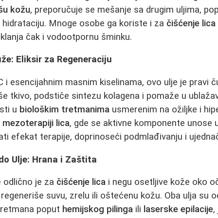
šu kožu
, preporučuje se mešanje sa drugim uljima, popu
ju hidrataciju. Mnoge osobe ga koriste i za
čišćenje lica
 uklanja čak i vodootpornu šminku.
uže: Eliksir za Regeneraciju
i esencijahnim masnim kiselinama, ovo ulje je pravi č
e tkivo, podstiče sintezu kolagena i pomaže u ublažavan
isti u
biološkim tretmanima
usmerenim na ožiljke i hip
u
mezoterapiji lica
, gde se aktivne komponente unose u 
i efekat terapije, doprinoseći podmlađivanju i ujedna
o Ulje: Hrana i Zaštita
 odlično je za
čišćenje lica
i negu osetljive kože oko oč
i regeneriše suvu, zrelu ili oštećenu kožu. Oba ulja su o
 tretmana poput
hemijskog pilinga
ili
laserske epilacije
,