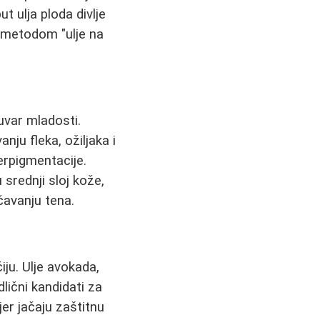
t ulja ploda divlje
metodom "ulje na
uvar mladosti.
ju fleka, ožiljaka i
erpigmentacije.
srednji sloj kože,
čavanju tena.
iju. Ulje avokada,
dlični kandidati za
 jer jačaju zaštitnu