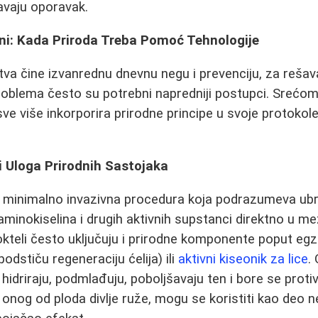
zavaju oporavak.
i: Kada Priroda Treba Pomoć Tehnologije
tva čine izvanrednu dnevnu negu i prevenciju, za rešava
oblema često su potrebni napredniji postupci. Srećo
ve više inkorporira prirodne principe u svoje protokole
i Uloga Prirodnih Sastojaka
e minimalno invazivna procedura koja podrazumeva ubr
aminokiselina i drugih aktivnih supstanci direktno u me
kteli često uključuju i prirodne komponente poput eg
podstiču regeneraciju ćelija) ili
aktivni kiseonik za lice
.
hidriraju, podmlađuju, poboljšavaju ten i bore se protiv
t onog od ploda divlje ruže, mogu se koristiti kao deo