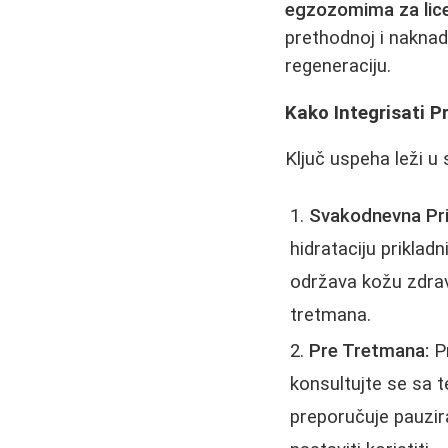
egzozomima za lic
prethodnoj i nakna
regeneraciju.
Kako Integrisati 
Ključ uspeha leži u 
Svakodnevna Pr
hidrataciju priklad
održava kožu zdrav
tretmana.
Pre Tretmana:
Pr
konsultujte se sa 
preporučuje pauzir