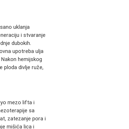
isano uklanja
eneraciju i stvaranje
ednje dubokih.
dovna upotreba ulja
j. Nakon hemijskog
e ploda divlje ruže,
yo mezo lifta i
mezoterapije sa
at, zatezanje pora i
je mišića lica i