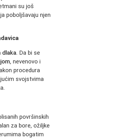
retmani su još
oja poboljšavaju njen
radavica
h dlaka
. Da bi se
ijom
, nevenovo i
 nakon procedura
jujućim svojstvima
a.
olisanih površinskih
lan za bore, ožiljke
 serumima bogatim