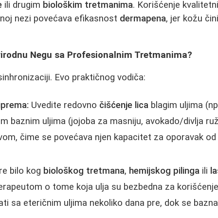
e
ili drugim
biološkim tretmanima
. Korišćenje kvalitetni
dnoj nezi povećava efikasnost
dermapena
, jer kožu či
Prirodnu Negu sa Profesionalnim Tretmanima?
sinhronizaciji. Evo praktičnog vodiča:
iprema:
Uvedite redovno
čišćenje lica
blagim uljima (n
nim baznim uljima (jojoba za masniju, avokado/divlja ru
om, čime se povećava njen kapacitet za oporavak od 
e bilo kog
biološkog tretmana
,
hemijskog pilinga
ili
l
terapeutom o tome koja ulja su bezbedna za korišćenje
ati sa eteričnim uljima nekoliko dana pre, dok se bazn