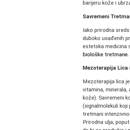
barijeru kože i ubr
Savremeni Tretman
Iako prirodna sreds
duboko usađenih pr
estetska medicina s
biološke tretmane
.
Mezoterapija Lica 
Mezoterapija lica j
vitamina, minerala, 
kože). Savremeni ko
(signalmolekuli koji 
tretmani intenzivno 
Prirodna ulja, popu