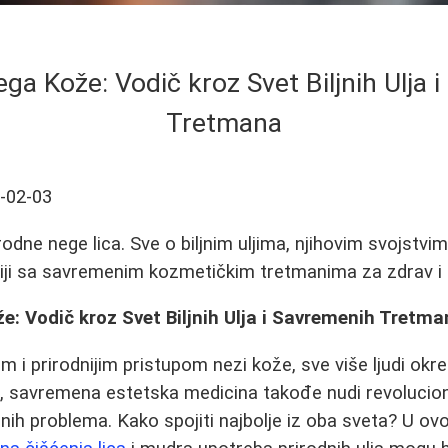
ega Kože: Vodič kroz Svet Biljnih Ulja 
Tretmana
-02-03
odne nege lica. Sve o biljnim uljima, njihovim svojstvim
ciji sa savremenim kozmetičkim tretmanima za zdrav i b
e: Vodič kroz Svet Biljnih Ulja i Savremenih Tretm
im i prirodnijim pristupom nezi kože, sve više ljudi okreć
m, savremena estetska medicina takođe nudi revolucio
nih problema. Kako spojiti najbolje iz oba sveta? U o