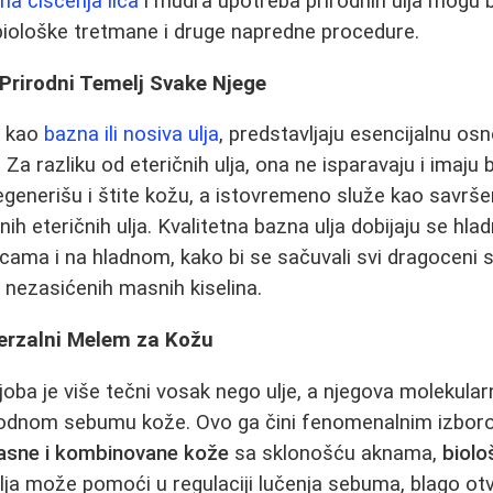
na čišćenja lica
i mudra upotreba prirodnih ulja mogu b
biološke tretmane i druge napredne procedure.
: Prirodni Temelj Svake Njege
 i kao
bazna ili nosiva ulja
, predstavljaju esencijalnu os
Za razliku od eteričnih ulja, ona ne isparavaju i imaju 
regenerišu i štite kožu, a istovremeno služe kao savr
ih eteričnih ulja. Kvalitetna bazna ulja dobijaju se hl
ama i na hladnom, kako bi se sačuvali svi dragoceni s
i nezasićenih masnih kiselina.
verzalni Melem za Kožu
joba je više tečni vosak nego ulje, a njegova molekular
irodnom sebumu kože. Ovo ga čini fenomenalnim izbor
sne i kombinovane kože
sa sklonošću aknama,
biolo
ja može pomoći u regulaciji lučenja sebuma, blago otv