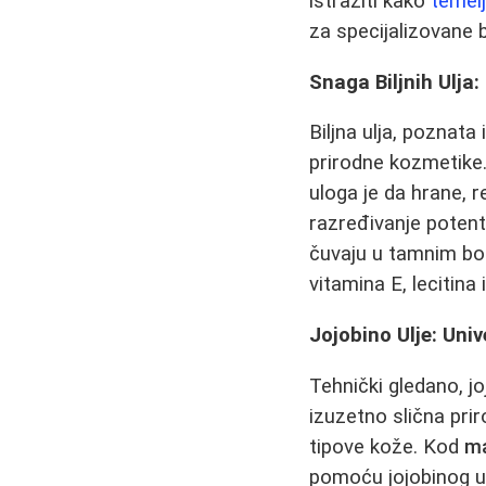
istražiti kako
temelj
za specijalizovane 
Snaga Biljnih Ulja
Biljna ulja, poznata
prirodne kozmetike. 
uloga je da hrane, 
razređivanje potentn
čuvaju u tamnim boc
vitamina E, lecitina 
Jojobino Ulje: Uni
Tehnički gledano, jo
izuzetno slična pr
tipove kože. Kod
ma
pomoću jojobinog ul