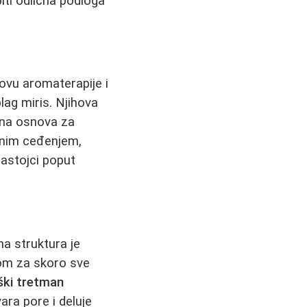
iti odlična podloga
novu aromaterapije i
blag miris. Njihova
šena osnova za
adnim ceđenjem,
astojci poput
na struktura je
om za skoro sve
ški tretman
ara pore i deluje