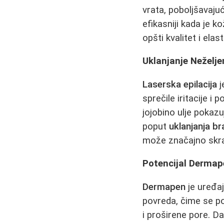
vrata, poboljšavajuć
efikasniji kada je k
opšti kvalitet i elas
Uklanjanje Neželjen
Laserska epilacija
j
sprečile iritacije i
jojobino ulje pokazu
poput
uklanjanja b
može značajno skrati
Potencijal Dermap
Dermapen
je uređaj
povreda, čime se pod
i proširene pore. D