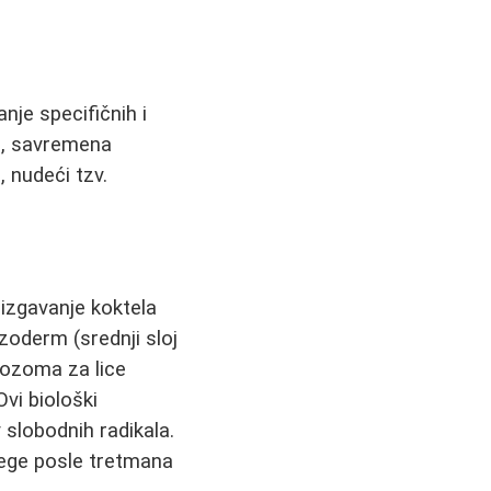
nje specifičnih i
m, savremena
, nudeći tzv.
izgavanje koktela
zoderm (srednji sloj
zozoma za lice
 Ovi biološki
 slobodnih radikala.
 nege posle tretmana