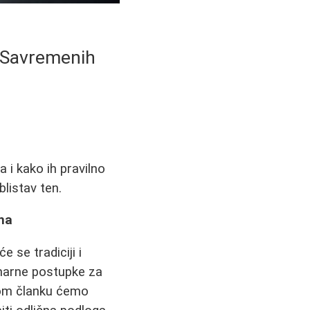
i Savremenih
a i kako ih pravilno
listav ten.
ana
e se tradiciji i
narne postupke za
vom članku ćemo