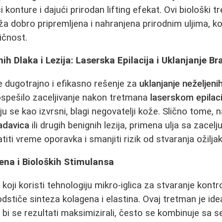
i konture i dajući prirodan lifting efekat. Ovi biološki t
oža dobro pripremljena i nahranjena prirodnim uljima, k
tičnost.
ih Dlaka i Lezija: Laserska Epilacija i Uklanjanje B
e dugotrajno i efikasno rešenje za
uklanjanje neželjeni
 pospešilo zaceljivanje nakon tretmana
laserskom epilac
ju se kao izvrsni, blagi negovatelji kože. Slično tome,
radavica
ili drugih benignih lezija, primena ulja sa zacel
ti vreme oporavka i smanjiti rizik od stvaranja ožiljak
ena i Bioloških Stimulansa
 koji koristi tehnologiju mikro-iglica za stvaranje kontr
stiče sinteza kolagena i elastina. Ovaj tretman je idea
a bi se rezultati maksimizirali, često se kombinuje sa