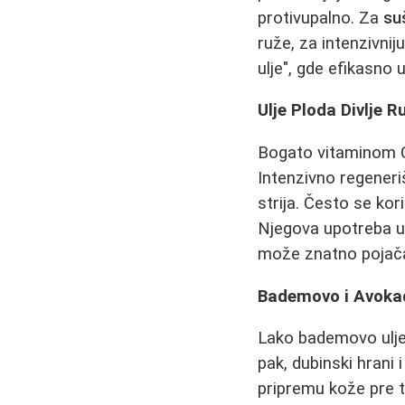
protivupalno. Za
su
ruže, za intenzivni
ulje", gde efikasno
Ulje Ploda Divlje R
Bogato vitaminom C 
Intenzivno regeneriš
strija. Često se kor
Njegova upotreba 
može znatno pojačat
Bademovo i Avokad
Lako bademovo ulje
pak, dubinski hrani 
pripremu kože pre