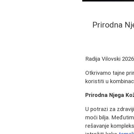
Prirodna Nj
Radija Vilovski
2026
Otkrivamo tajne prir
koristiti u kombina
Prirodna Njega Kož
U potrazi za zdravij
moći bilja. Međuti
rešavanje kompleks