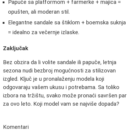
Papuče sa platformom + farmerke + majica =
opušten, ali moderan stil.
Elegantne sandale sa štiklom + boemska suknja
= idealno za večernje izlaske.
Zaključak
Bez obzira da li volite sandale ili papuče, letnja
sezona nudi bezbroj mogućnosti za stilizovan
izgled. Ključ je u pronalaženju modela koji
odgovaraju vašem ukusu i potrebama. Sa toliko
izbora na tržištu, svako može pronaći savršen par
za ovo leto. Koji model vam se najviše dopada?
Komentari