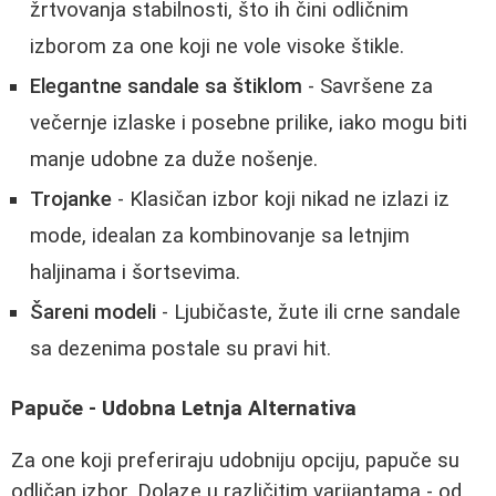
žrtvovanja stabilnosti, što ih čini odličnim
izborom za one koji ne vole visoke štikle.
Elegantne sandale sa štiklom
- Savršene za
večernje izlaske i posebne prilike, iako mogu biti
manje udobne za duže nošenje.
Trojanke
- Klasičan izbor koji nikad ne izlazi iz
mode, idealan za kombinovanje sa letnjim
haljinama i šortsevima.
Šareni modeli
- Ljubičaste, žute ili crne sandale
sa dezenima postale su pravi hit.
Papuče - Udobna Letnja Alternativa
Za one koji preferiraju udobniju opciju, papuče su
odličan izbor. Dolaze u različitim varijantama - od