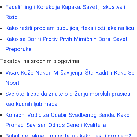
Facelifting i Korekcija Kapaka: Saveti, Iskustva i
Rizici
Kako rešiti problem bubuljica, fleka i ožiljaka na licu
Kako se Boriti Protiv Prvih Mimičnih Bora: Saveti i
Preporuke
Tekstovi na srodnim blogovima
Visak Kože Nakon Mršavljenja: Šta Raditi i Kako Se
Nositi
Sve što treba da znate o držanju morskih prasica
kao kućnih ljubimaca
Konačni Vodič za Odabir Svadbenog Benda: Kako
Pronaći Savršen Odnos Cene i Kvaliteta
Bubuljice i akne u pubertetu - kako rešiti problem?