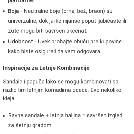
platforme.
Boja
- Neutralne boje (crna, bež, braon) su
univerzalne, dok jarke nijanse poput ljubičaste ili
žute mogu biti savršen akcenat.
Udobnost
- Uvek probajte obuću pre kupovine
kako biste osigurali da vam odgovara.
Inspiracija za Letnje Kombinacije
Sandale i papuče lako se mogu kombinovati sa
različitim letnjim komadima odeće. Evo nekoliko
ideja:
Ravne sandale + letnja haljina = savršen izgled
za šetnju gradom.