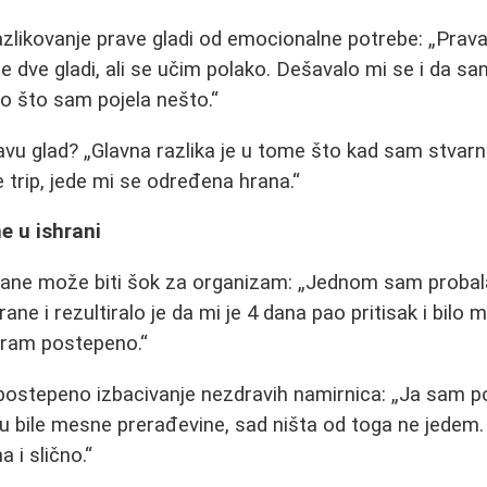
razlikovanje prave gladi od emocionalne potrebe:
Prava
te dve gladi, ali se učim polako. Dešavalo mi se i da s
ao što sam pojela nešto.
avu glad?
Glavna razlika je u tome što kad sam stvarno
je trip, jede mi se određena hrana.
 u ishrani
ane može biti šok za organizam:
Jednom sam probala
ne i rezultiralo je da mi je 4 dana pao pritisak i bilo mi
oram postepeno.
 postepeno izbacivanje nezdravih namirnica:
Ja sam po
u bile mesne prerađevine, sad ništa od toga ne jedem
 i slično.