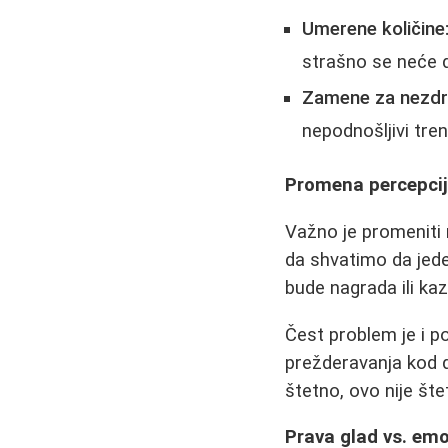
Umerene količine
strašno se neće de
Zamene za nezdr
nepodnošljivi tre
Promena percepcij
Važno je promeniti
da shvatimo da jedem
bude nagrada ili kaz
Čest problem je i po
prežderavanja kod d
štetno, ovo nije šte
Prava glad vs. em