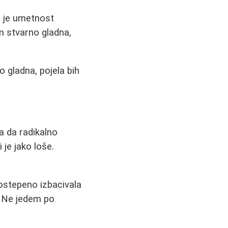
 je umetnost
am stvarno gladna,
 gladna, pojela bih
 da radikalno
 je jako loše.
stepeno izbacivala
. Ne jedem po