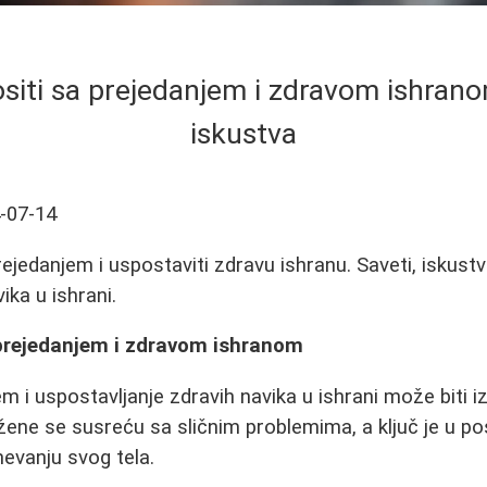
siti sa prejedanjem i zdravom ishranom
iskustva
-07-14
ejedanjem i uspostaviti zdravu ishranu. Saveti, iskustv
ika u ishrani.
 prejedanjem i zdravom ishranom
 i uspostavljanje zdravih navika u ishrani može biti iza
ne se susreću sa sličnim problemima, a ključ je u p
vanju svog tela.