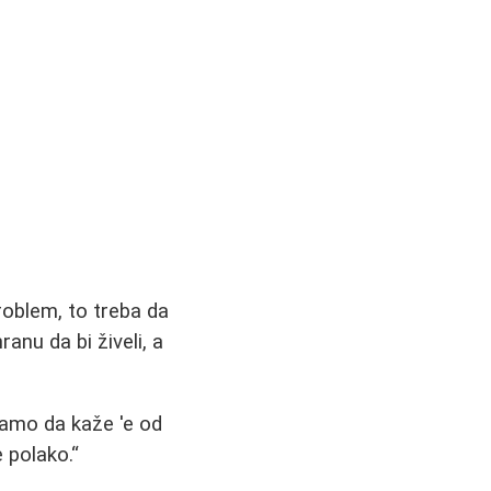
roblem, to treba da
anu da bi živeli, a
samo da kaže 'e od
 polako.