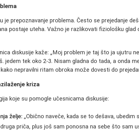
oblema
ju je prepoznavanje problema. Često se prejedanje de
na postaje uteha. Važno je razlikovati fiziološku gla
ica diskusije kaže:
Moj problem je taj što ja ujutru 
. jedem tek oko 2-3. Nisam gladna do tada, a onda m
kako nepravilni ritam obroka može dovesti do prejeda
zilaženje kriza
gija koje su pomogle učesnicama diskusije:
ja želje:
Obično naveče, kada se to dešava, ubedim
e druga priča, plus još sam ponosna na sebe što sam 