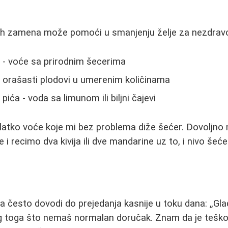
vih zamena može pomoći u smanjenju želje za nezdra
- voće sa prirodnim šecerima
 orašasti plodovi u umerenim količinama
ića - voda sa limunom ili biljni čajevi
latko voće koje mi bez problema diže šećer. Dovoljno
 i recimo dva kivija ili dve mandarine uz to, i nivo šeće
a često dovodi do prejedanja kasnije u toku dana:
Gla
 toga što nemaš normalan doručak. Znam da je teško,