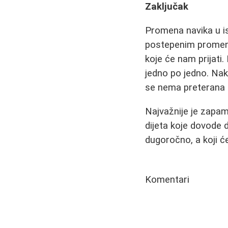
Zaključak
Promena navika u ish
postepenim promena
koje će nam prijati
jedno po jedno. Na
se nema preterana 
Najvažnije je zapam
dijeta koje dovode d
dugoročno, a koji ć
Komentari