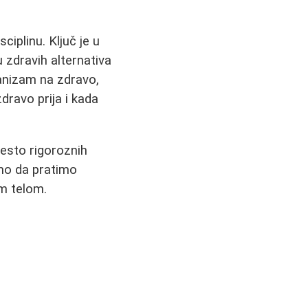
ciplinu. Ključ je u
zdravih alternativa
anizam na zdravo,
ravo prija i kada
mesto rigoroznih
emo da pratimo
im telom.