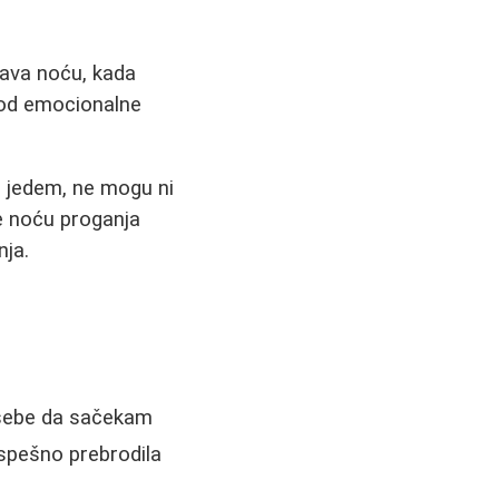
šava noću, kada
d od emocionalne
ne jedem, ne mogu ni
e noću proganja
nja.
 sebe da sačekam
uspešno prebrodila