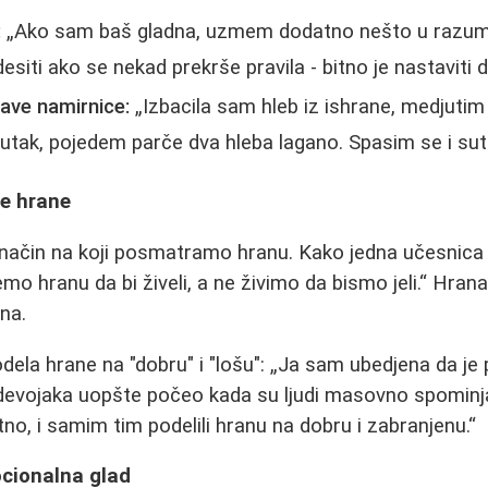
:
Ako sam baš gladna, uzmem dodatno nešto u razumno
siti ako se nekad prekrše pravila - bitno je nastaviti da
ave namirnice:
Izbacila sam hleb iz ishrane, medjuti
nutak, pojedem parče dva hleba lagano. Spasim se i sut
e hrane
 način na koji posmatramo hranu. Kako jedna učesnica
o hranu da bi živeli, a ne živimo da bismo jeli.
Hrana 
na.
dela hrane na "dobru" i "lošu":
Ja sam ubedjena da je
evojaka uopšte počeo kada su ljudi masovno spominjali
tno, i samim tim podelili hranu na dobru i zabranjenu.
ocionalna glad