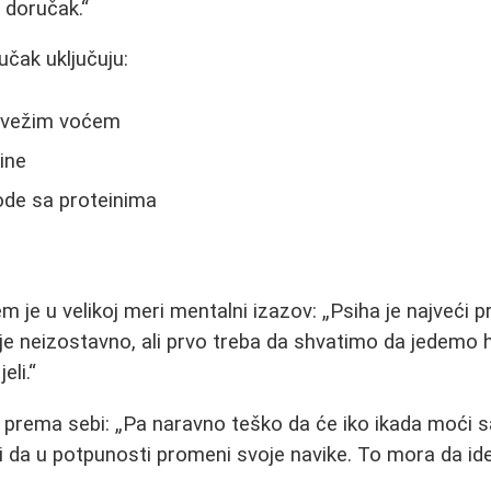
 doručak.
učak uključuju:
svežim voćem
ine
ode sa proteinima
m je u velikoj meri mentalni izazov:
Psiha je najveći p
 je neizostavno, ali prvo treba da shvatimo da jedemo hr
eli.
iv prema sebi:
Pa naravno teško da će iko ikada moći 
 i da u potpunosti promeni svoje navike. To mora da ide