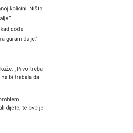
j kolicini. Ništa
lje.
m kad dođe
ra guram dalje.
 kaže:
Prvo treba
ne bi trebala da
 problem
 dijete, te ovo je