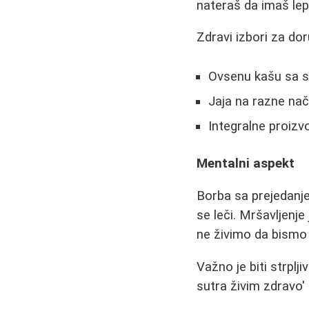
nateraš da imaš lep
Zdravi izbori za dor
Ovsenu kašu sa 
Jaja na razne nač
Integralne proizv
Mentalni aspekt
Borba sa prejedanje
se leči. Mršavljenje
ne živimo da bismo j
Važno je biti strplj
sutra živim zdravo'