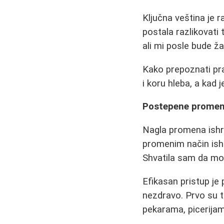
Ključna veština je 
postala razlikovati 
ali mi posle bude ž
Kako prepoznati pr
i koru hleba, a kad 
Postepene promene
Nagla promena ishr
promenim način ishra
Shvatila sam da m
Efikasan pristup je
nezdravo. Prvo su t
pekarama, picerijama