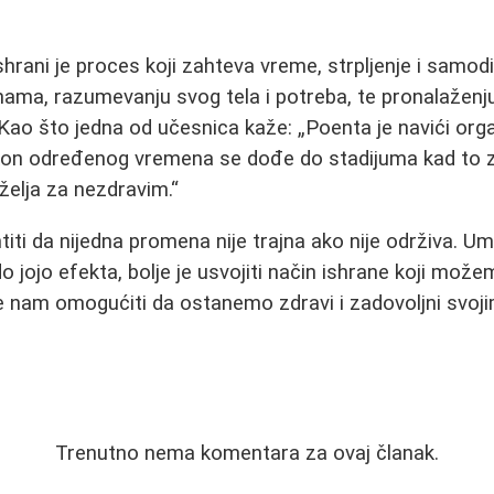
rani je proces koji zahteva vreme, strpljenje i samodis
ma, razumevanju svog tela i potreba, te pronalaženju 
. Kao što jedna od učesnica kaže:
Poenta je navići org
kon određenog vremena se dođe do stadijuma kad to zd
želja za nezdravim.
titi da nijedna promena nije trajna ako nije održiva. U
o jojo efekta, bolje je usvojiti način ishrane koji mož
e nam omogućiti da ostanemo zdravi i zadovoljni svoj
Trenutno nema komentara za ovaj članak.