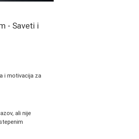
 - Saveti i
a i motivacija za
zov, ali nije
ostepenim