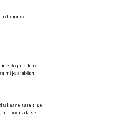
vom hranom:
 mi je da pojedem
ra mi je stabilan
d u kasne sate ti se
 ali moraš da se