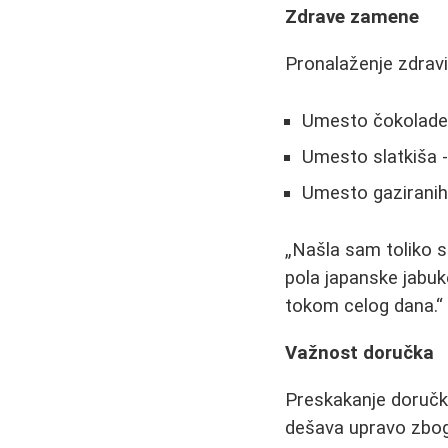
Zdrave zamene
Pronalaženje zdra
Umesto čokolade 
Umesto slatkiša -
Umesto gaziranih p
Našla sam toliko s
pola japanske jabuke
tokom celog dana.
Važnost doručka
Preskakanje doručk
dešava upravo zbog