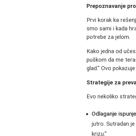
Prepoznavanje pr
Prvi korak ka rešen
smo sami i kada hra
potrebe za jelom.
Kako jedna od učesn
puškom da me teraš
glad.
Ovo pokazuje 
Strategije za preva
Evo nekoliko strate
Odlaganje ispunjen
jutro. Sutradan j
krizu.