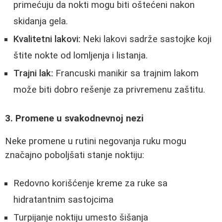
primećuju da nokti mogu biti oštećeni nakon
skidanja gela.
Kvalitetni lakovi:
Neki lakovi sadrže sastojke koji
štite nokte od lomljenja i listanja.
Trajni lak:
Francuski manikir sa trajnim lakom
može biti dobro rešenje za privremenu zaštitu.
3. Promene u svakodnevnoj nezi
Neke promene u rutini negovanja ruku mogu
značajno poboljšati stanje noktiju:
Redovno korišćenje kreme za ruke sa
hidratantnim sastojcima
Turpijanje noktiju umesto šišanja