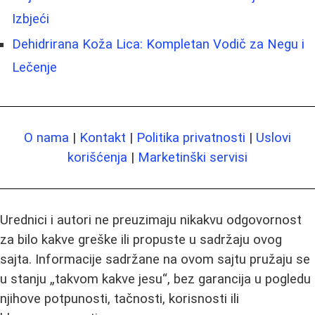
Izbjeći
Dehidrirana Koža Lica: Kompletan Vodič za Negu i
Lečenje
O nama
|
Kontakt
|
Politika privatnosti
|
Uslovi
korišćenja
|
Marketinški servisi
Urednici i autori ne preuzimaju nikakvu odgovornost
za bilo kakve greške ili propuste u sadržaju ovog
sajta. Informacije sadržane na ovom sajtu pružaju se
u stanju „takvom kakve jesu“, bez garancija u pogledu
njihove potpunosti, tačnosti, korisnosti ili