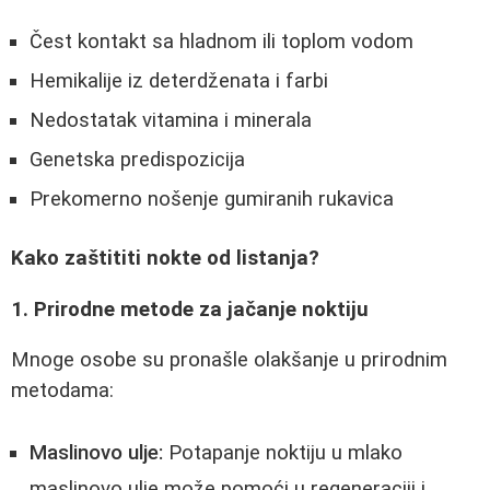
Čest kontakt sa hladnom ili toplom vodom
Hemikalije iz deterdženata i farbi
Nedostatak vitamina i minerala
Genetska predispozicija
Prekomerno nošenje gumiranih rukavica
Kako zaštititi nokte od listanja?
1. Prirodne metode za jačanje noktiju
Mnoge osobe su pronašle olakšanje u prirodnim
metodama:
Maslinovo ulje:
Potapanje noktiju u mlako
maslinovo ulje može pomoći u regeneraciji i