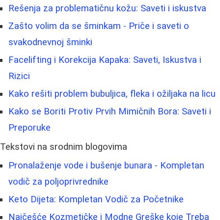
Rešenja za problematičnu kožu: Saveti i iskustva
Zašto volim da se šminkam - Priče i saveti o
svakodnevnoj šminki
Facelifting i Korekcija Kapaka: Saveti, Iskustva i
Rizici
Kako rešiti problem bubuljica, fleka i ožiljaka na licu
Kako se Boriti Protiv Prvih Mimičnih Bora: Saveti i
Preporuke
Tekstovi na srodnim blogovima
Pronalaženje vode i bušenje bunara - Kompletan
vodič za poljoprivrednike
Keto Dijeta: Kompletan Vodič za Početnike
Najčešće Kozmetičke i Modne Greške koje Treba