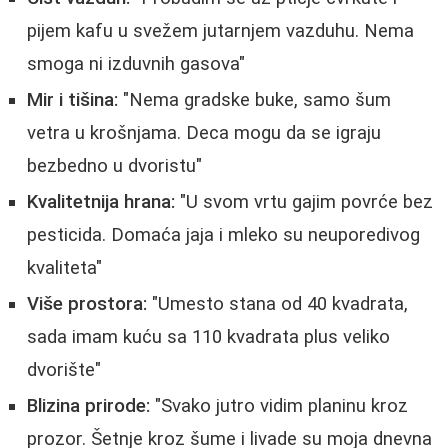
pijem kafu u svežem jutarnjem vazduhu. Nema
smoga ni izduvnih gasova"
Mir i tišina:
"Nema gradske buke, samo šum
vetra u krošnjama. Deca mogu da se igraju
bezbedno u dvoristu"
Kvalitetnija hrana:
"U svom vrtu gajim povrće bez
pesticida. Domaća jaja i mleko su neuporedivog
kvaliteta"
Više prostora:
"Umesto stana od 40 kvadrata,
sada imam kuću sa 110 kvadrata plus veliko
dvorište"
Blizina prirode:
"Svako jutro vidim planinu kroz
prozor. Šetnje kroz šume i livade su moja dnevna