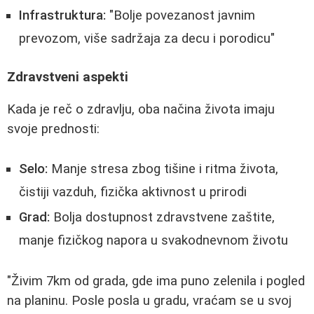
Infrastruktura:
"Bolje povezanost javnim
prevozom, više sadržaja za decu i porodicu"
Zdravstveni aspekti
Kada je reč o zdravlju, oba načina života imaju
svoje prednosti:
Selo:
Manje stresa zbog tišine i ritma života,
čistiji vazduh, fizička aktivnost u prirodi
Grad:
Bolja dostupnost zdravstvene zaštite,
manje fizičkog napora u svakodnevnom životu
"Živim 7km od grada, gde ima puno zelenila i pogled
na planinu. Posle posla u gradu, vraćam se u svoj