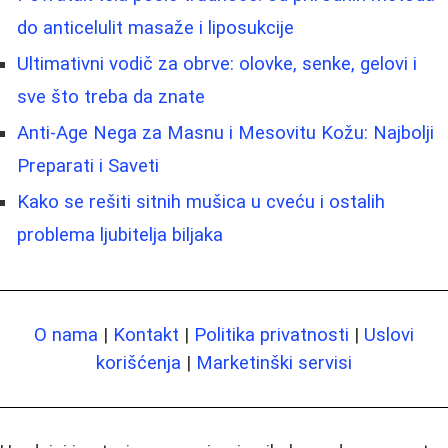
do anticelulit masaže i liposukcije
Ultimativni vodič za obrve: olovke, senke, gelovi i
sve što treba da znate
Anti-Age Nega za Masnu i Mesovitu Kožu: Najbolji
Preparati i Saveti
Kako se rešiti sitnih mušica u cveću i ostalih
problema ljubitelja biljaka
O nama
|
Kontakt
|
Politika privatnosti
|
Uslovi
korišćenja
|
Marketinški servisi