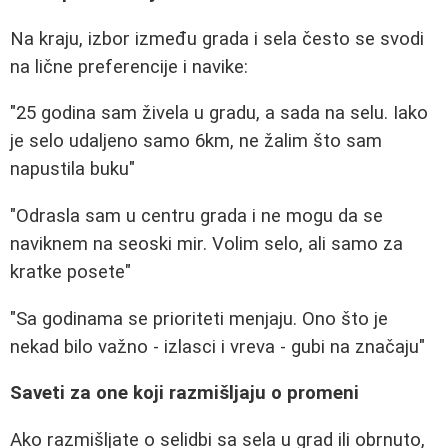
Na kraju, izbor između grada i sela često se svodi
na lične preferencije i navike:
"25 godina sam živela u gradu, a sada na selu. Iako
je selo udaljeno samo 6km, ne žalim što sam
napustila buku"
"Odrasla sam u centru grada i ne mogu da se
naviknem na seoski mir. Volim selo, ali samo za
kratke posete"
"Sa godinama se prioriteti menjaju. Ono što je
nekad bilo važno - izlasci i vreva - gubi na značaju"
Saveti za one koji razmišljaju o promeni
Ako razmišljate o selidbi sa sela u grad ili obrnuto,