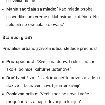
prevelike tišine"
Manje sadržaja za mlade:
"Kao mlada osoba,
provodila sam vreme u klubovima i kafićima. Na
selu bih se osecala izolovano"
Šta nudi grad?
Pristalice urbanog života ističu sledeće prednosti:
Pristupačnost:
"Sve je na dohvat ruke - posao,
škole, bolnice, kulturne ustanove"
Društveni život:
"Uvek ima nešto novo za videti i
doživeti. Društveni život je intenzivniji"
Poslovne prilike:
"Veći izbor poslova i veće
mogućnosti za napredovanje u karijeri"