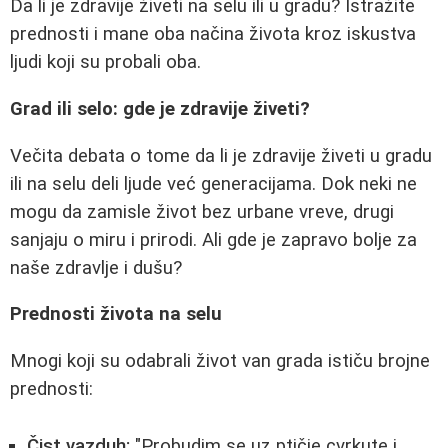
Da li je zdravije živeti na selu ili u gradu? Istražite
prednosti i mane oba načina života kroz iskustva
ljudi koji su probali oba.
Grad ili selo: gde je zdravije živeti?
Večita debata o tome da li je zdravije živeti u gradu
ili na selu deli ljude već generacijama. Dok neki ne
mogu da zamisle život bez urbane vreve, drugi
sanjaju o miru i prirodi. Ali gde je zapravo bolje za
naše zdravlje i dušu?
Prednosti života na selu
Mnogi koji su odabrali život van grada ističu brojne
prednosti:
Čist vazduh:
"Probudim se uz ptičje cvrkute i