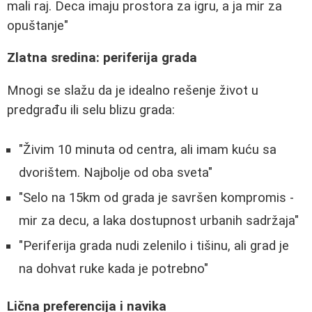
mali raj. Deca imaju prostora za igru, a ja mir za
opuštanje"
Zlatna sredina: periferija grada
Mnogi se slažu da je idealno rešenje život u
predgrađu ili selu blizu grada:
"Živim 10 minuta od centra, ali imam kuću sa
dvorištem. Najbolje od oba sveta"
"Selo na 15km od grada je savršen kompromis -
mir za decu, a laka dostupnost urbanih sadržaja"
"Periferija grada nudi zelenilo i tišinu, ali grad je
na dohvat ruke kada je potrebno"
Lična preferencija i navika