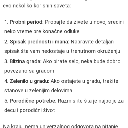
evo nekoliko korisnih saveta:
Probni period:
Probajte da živete u novoj sredini
neko vreme pre konačne odluke
Spisak prednosti i mana:
Napravite detaljan
spisak šta vam nedostaje u trenutnom okruženju
Blizina grada:
Ako birate selo, neka bude dobro
povezano sa gradom
Zelenilo u gradu:
Ako ostajete u gradu, tražite
stanove u zelenijim delovima
Porodične potrebe:
Razmislite šta je najbolje za
decu i porodični život
Na kraju, nema univerzalnog odgovora na pitanje