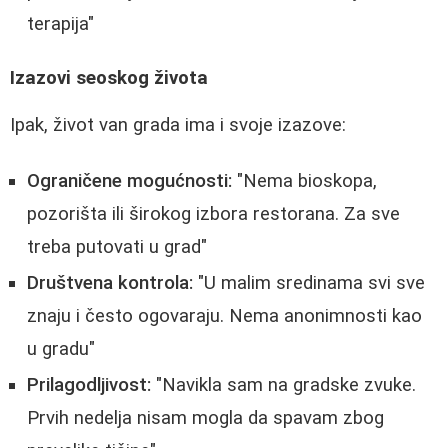
terapija"
Izazovi seoskog života
Ipak, život van grada ima i svoje izazove:
Ograničene mogućnosti:
"Nema bioskopa,
pozorišta ili širokog izbora restorana. Za sve
treba putovati u grad"
Društvena kontrola:
"U malim sredinama svi sve
znaju i često ogovaraju. Nema anonimnosti kao
u gradu"
Prilagodljivost:
"Navikla sam na gradske zvuke.
Prvih nedelja nisam mogla da spavam zbog